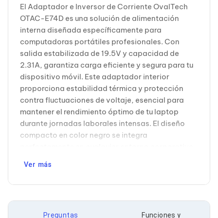
Cableado Estructurado para Servidores
El Adaptador e Inversor de Corriente OvalTech
Cables KVM
OTAC-E74D es una solución de alimentación
Fuentes de Poder
interna diseñada específicamente para
Enfriamiento para Servidores
Soportes y Paneles
computadoras portátiles profesionales. Con
Sistemas Operativos para Servidores
salida estabilizada de 19.5V y capacidad de
Servidores
2.31A, garantiza carga eficiente y segura para tu
Soportes de Datos
dispositivo móvil. Este adaptador interior
Ultrium
proporciona estabilidad térmica y protección
Discos Duros / SSD / NAS
Accesorios para Discos Duros
contra fluctuaciones de voltaje, esencial para
Gabinetes de Discos Duros
mantener el rendimiento óptimo de tu laptop
Discos Duros Externos
durante jornadas laborales intensas. El diseño
Discos Duros para NAS
compacto en color negro se integra
Discos Duros para Videovigilancia
perfectamente en cualquier entorno corporativo
Discos Duros para Servidores
Accesorios para SSD
o educativo. Ideal para profesionales,
Ver más
Gabinetes para SSD
estudiantes y usuarios que requieren alimentación
Almacenamiento MSA
confiable para sus equipos portátiles.
Discos Duros Internos para PC
Compatible con diversos modelos de laptops que
Discos Duros Internos para Laptop
requieren especificaciones de 19.5V, el OTAC-
Monitores
Preguntas
Funciones y
Monitores
E74D es la opción confiable para reemplazos o