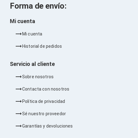
Kits de Herramientas
Forma de envío:
Candados para PC's
Protectores para PC's
Limpiadores para Electrónicos
Mi cuenta
Lentes para Computadora
Laptops
Mi cuenta
PC's de Escritorio
Workstations
Historial de pedidos
All in One
Mini PC's
Barebones
Servicio al cliente
Electrónica de Consumo
Audio
Sobre nosotros
Accesorios de Audio
Micrófonos
Contacta con nosotros
Estuches y Cajas
Bases para Audífonos
Política de privacidad
Accesorios para Micrófonos
Audífonos Intrauriculares
Sé nuestro proveedor
Bocinas
Bocinas y Bafles
Garantías y devoluciones
Bocinas Portátiles
Bocinas para Computadora