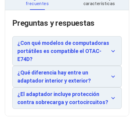
frecuentes
características
Soportes para Monitores
equipos adicionales. Su construcción robusta
Monitores Portátiles
asegura durabilidad y rendimiento constante en
Filtros de Privacidad para Monitores
múltiples escenarios de uso.
Preguntas y respuestas
Accesorios para Estaciones de Trabajo
Estaciones de Trabajo
Memorias RAM y Flash
Memorias RAM para PC
¿Con qué modelos de computadoras
Memorias RAM para Servidores
portátiles es compatible el OTAC-
Memorias RAM para Laptop
E74D?
Memorias USB
Lectores de Memoria
Memorias Flash
¿Qué diferencia hay entre un
Componentes
adaptador interior y exterior?
Tarjetas de Expansión
Tarjetas PCI Express
¿El adaptador incluye protección
Tarjetas de Sonido
Tarjetas PCI
contra sobrecarga y cortocircuitos?
Procesadores
Procesadores para PC
Enfriamiento y Ventilación
Disipadores para CPU
Pasta Térmica