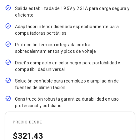
Cables SFP+
Cables Coaxiales
Salida estabilizada de 19.5V y 2.31A para carga segura y
Accesorios para Cables
eficiente
Jacks de Red
Conectores
Adaptador interior diseñado específicamente para
Tapas y Cajas
computadoras portátiles
Herramientas para Cables
Pinzas Ponchadoras
Protección térmica integrada contra
Probadores de Cable
sobrecalentamientos y picos de voltaje
Cortadoras de Cable
Protectores para Cables
Diseño compacto en color negro para portabilidad y
Cables para Impresoras
compatibilidad universal
Bobinas
Solución confiable para reemplazo o ampliación de
Cableado Estructurado
Sujetadores de Cables
fuentes de alimentación
Cinchos
Construcción robusta garantiza durabilidad en uso
Adaptadores
profesional y cotidiano
Adaptadores PC
Adaptadores PC USB
Adaptadores PC Serial
PRECIO DESDE
Adaptadores PC SATA
Adaptadores PC IDE
321.43
Adaptadores PC Teclado