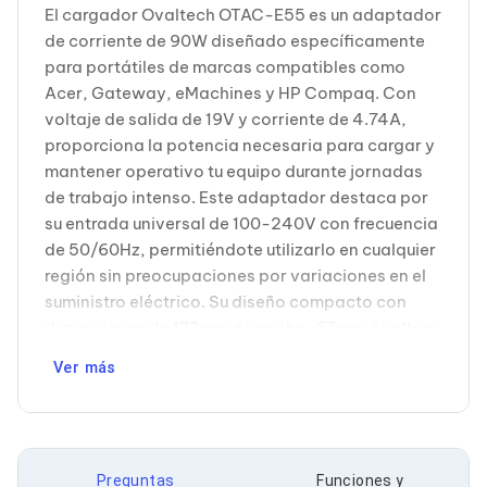
Cableado Estructurado para Servidores
El cargador Ovaltech OTAC-E55 es un adaptador
Cables KVM
de corriente de 90W diseñado específicamente
Fuentes de Poder
para portátiles de marcas compatibles como
Enfriamiento para Servidores
Soportes y Paneles
Acer, Gateway, eMachines y HP Compaq. Con
Sistemas Operativos para Servidores
voltaje de salida de 19V y corriente de 4.74A,
Servidores
proporciona la potencia necesaria para cargar y
Soportes de Datos
mantener operativo tu equipo durante jornadas
Ultrium
de trabajo intenso. Este adaptador destaca por
Discos Duros / SSD / NAS
Accesorios para Discos Duros
su entrada universal de 100-240V con frecuencia
Gabinetes de Discos Duros
de 50/60Hz, permitiéndote utilizarlo en cualquier
Discos Duros Externos
región sin preocupaciones por variaciones en el
Discos Duros para NAS
suministro eléctrico. Su diseño compacto con
Discos Duros para Videovigilancia
dimensiones de 172mm de ancho, 67mm de altura
Discos Duros para Servidores
Accesorios para SSD
y 41mm de profundidad facilita su transporte en
Ver más
Gabinetes para SSD
mochilas y bolsas de trabajo, convirtiéndolo en el
Almacenamiento MSA
complemento ideal para profesionales en
Discos Duros Internos para PC
movimiento. Compatible con una amplia
Discos Duros Internos para Laptop
variedad de modelos incluidos Gateway
Monitores
Preguntas
Funciones y
Monitores
7405GX, 7422GX, 7426GX, eMachines M2105,