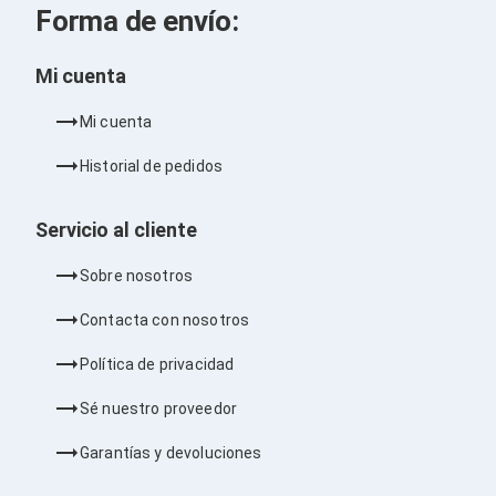
Kits de Herramientas
Forma de envío:
Candados para PC's
Protectores para PC's
Limpiadores para Electrónicos
Mi cuenta
Lentes para Computadora
Laptops
Mi cuenta
PC's de Escritorio
Workstations
Historial de pedidos
All in One
Mini PC's
Barebones
Servicio al cliente
Electrónica de Consumo
Audio
Sobre nosotros
Accesorios de Audio
Micrófonos
Contacta con nosotros
Estuches y Cajas
Bases para Audífonos
Política de privacidad
Accesorios para Micrófonos
Audífonos Intrauriculares
Sé nuestro proveedor
Bocinas
Bocinas y Bafles
Garantías y devoluciones
Bocinas Portátiles
Bocinas para Computadora