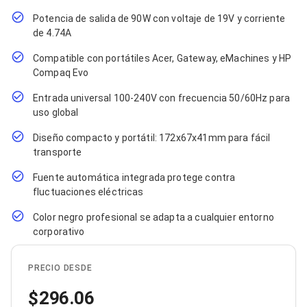
Cables SFP+
Cables Coaxiales
Potencia de salida de 90W con voltaje de 19V y corriente
Accesorios para Cables
de 4.74A
Jacks de Red
Conectores
Compatible con portátiles Acer, Gateway, eMachines y HP
Tapas y Cajas
Compaq Evo
Herramientas para Cables
Pinzas Ponchadoras
Entrada universal 100-240V con frecuencia 50/60Hz para
Probadores de Cable
uso global
Cortadoras de Cable
Protectores para Cables
Diseño compacto y portátil: 172x67x41mm para fácil
Cables para Impresoras
transporte
Bobinas
Fuente automática integrada protege contra
Cableado Estructurado
Sujetadores de Cables
fluctuaciones eléctricas
Cinchos
Color negro profesional se adapta a cualquier entorno
Adaptadores
corporativo
Adaptadores PC
Adaptadores PC USB
Adaptadores PC Serial
PRECIO DESDE
Adaptadores PC SATA
Adaptadores PC IDE
296.06
Adaptadores PC Teclado