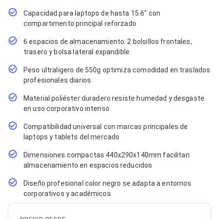
Cables SFP+
Cables Coaxiales
Capacidad para laptops de hasta 15.6" con
Accesorios para Cables
compartimento principal reforzado
Jacks de Red
Conectores
6 espacios de almacenamiento: 2 bolsillos frontales,
Tapas y Cajas
trasero y bolsa lateral expandible
Herramientas para Cables
Pinzas Ponchadoras
Peso ultraligero de 550g optimiza comodidad en traslados
Probadores de Cable
profesionales diarios
Cortadoras de Cable
Protectores para Cables
Material poliéster duradero resiste humedad y desgaste
Cables para Impresoras
en uso corporativo intenso
Bobinas
Compatibilidad universal con marcas principales de
Cableado Estructurado
Sujetadores de Cables
laptops y tablets del mercado
Cinchos
Dimensiones compactas 440x290x140mm facilitan
Adaptadores
almacenamiento en espacios reducidos
Adaptadores PC
Adaptadores PC USB
Diseño profesional color negro se adapta a entornos
Adaptadores PC Serial
corporativos y académicos
Adaptadores PC SATA
Adaptadores PC IDE
Adaptadores PC Teclado