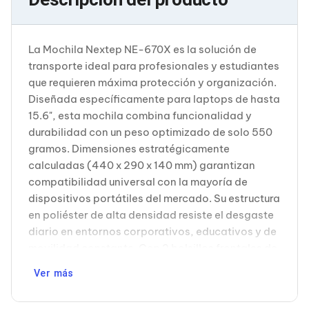
Cableado Estructurado para Servidores
Cables KVM
Fuentes de Poder
Enfriamiento para Servidores
La Mochila Nextep NE-670X es la solución de
Soportes y Paneles
transporte ideal para profesionales y estudiantes
Sistemas Operativos para Servidores
que requieren máxima protección y organización.
Servidores
Diseñada específicamente para laptops de hasta
Soportes de Datos
Ultrium
15.6", esta mochila combina funcionalidad y
Discos Duros / SSD / NAS
durabilidad con un peso optimizado de solo 550
Accesorios para Discos Duros
gramos. Dimensiones estratégicamente
Gabinetes de Discos Duros
calculadas (440 x 290 x 140 mm) garantizan
Discos Duros Externos
compatibilidad universal con la mayoría de
Discos Duros para NAS
Discos Duros para Videovigilancia
dispositivos portátiles del mercado. Su estructura
Discos Duros para Servidores
en poliéster de alta densidad resiste el desgaste
Accesorios para SSD
diario en entornos corporativos, educativos y de
Gabinetes para SSD
movilidad constante. Con 2 bolsillos frontales de
Almacenamiento MSA
cremallera independientes, compartimentos
Discos Duros Internos para PC
Ver más
Discos Duros Internos para Laptop
integrados, bolsillo trasero de acceso rápido y
Monitores
bolsa lateral expandible, ofrece 6+ espacios de
Monitores