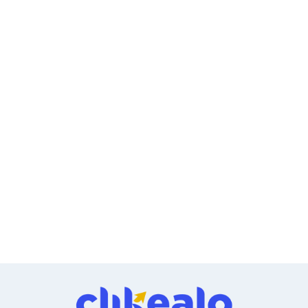
Ventiladores
Unidades de Disco
Quemadores de DVD
Desktop y Portátiles
Accesorios para Laptops
Cargadores
Docking Stations
Maletines
Candados para Laptops
Filtros de privacidad
Bases para Laptops
Mochilas para Laptops
Tablets
Soportes para Celulares y Tablets
Fundas y Skins
Lápices para Tablets
Tablets
Webcams y Audio
Audífonos
Webcams
Accesorios para PC's
Bases para PC's