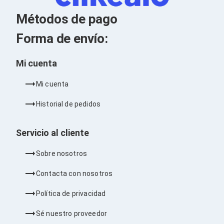
Kits de Herramientas
Candados para PC's
Métodos de pago
Protectores para PC's
Limpiadores para Electrónicos
Forma de envío:
Lentes para Computadora
Laptops
PC's de Escritorio
Mi cuenta
Workstations
All in One
Mi cuenta
Mini PC's
Barebones
Historial de pedidos
Electrónica de Consumo
Audio
Accesorios de Audio
Servicio al cliente
Micrófonos
Estuches y Cajas
Sobre nosotros
Bases para Audífonos
Accesorios para Micrófonos
Contacta con nosotros
Audífonos Intrauriculares
Bocinas
Política de privacidad
Bocinas y Bafles
Bocinas Portátiles
Sé nuestro proveedor
Bocinas para Computadora