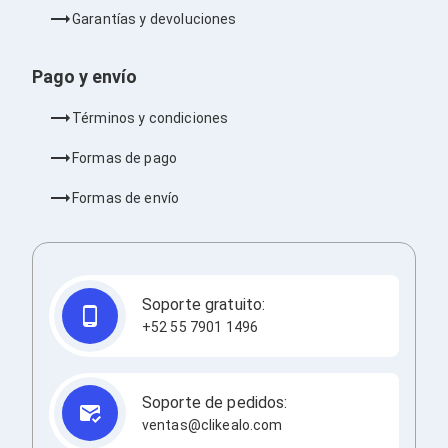
Barras de Sonido
Garantías y devoluciones
Reproductores MP3 / MP4
Sonido para Centros de Entretenimiento
Soportes
Pago y envío
Home Theater
Proyección
Términos y condiciones
Proyectores
Accesorios Proyectores
Formas de pago
Soportes de Proyectores
Presentadores
Formas de envío
Maletines para Proyectores
Pantallas de Proyección
Pizarrones Interactivos
Adaptadores de Red para Proyectores
TV y Pantallas
Soporte gratuito:
Accesorios TV
+52 55 7901 1496
Soportes para Pantallas
Controles Remoto
Reproductores para Transmisión Multimedia
Pantallas
Soporte de pedidos:
Pantallas Comerciales
ventas@clikealo.com
Pantallas Interactivas