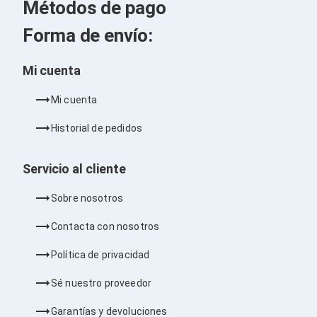
Kits de Herramientas
Métodos de pago
Candados para PC's
Protectores para PC's
Forma de envío:
Limpiadores para Electrónicos
Lentes para Computadora
Mi cuenta
Laptops
PC's de Escritorio
Workstations
Mi cuenta
All in One
Mini PC's
Historial de pedidos
Barebones
Electrónica de Consumo
Servicio al cliente
Audio
Accesorios de Audio
Sobre nosotros
Micrófonos
Estuches y Cajas
Contacta con nosotros
Bases para Audífonos
Accesorios para Micrófonos
Política de privacidad
Audífonos Intrauriculares
Bocinas
Sé nuestro proveedor
Bocinas y Bafles
Bocinas Portátiles
Garantías y devoluciones
Bocinas para Computadora