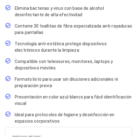
Cables SFP+
Cables Coaxiales
Elimina bacterias y virus con base de alcohol
Accesorios para Cables
desinfectante de alta efectividad
Jacks de Red
Conectores
Contiene 30 toallitas de fibra especializada anti-rayaduras
Tapas y Cajas
para pantallas
Herramientas para Cables
Pinzas Ponchadoras
Tecnología anti-estática protege dispositivos
Probadores de Cable
electrónicos durante la limpieza
Cortadoras de Cable
Protectores para Cables
Compatible con televisores, monitores, laptops y
Cables para Impresoras
dispositivos móviles
Bobinas
Formato listo para usar sin diluciones adicionales ni
Cableado Estructurado
Sujetadores de Cables
preparación previa
Cinchos
Presentación en color azul-blanco para fácil identificación
Adaptadores
visual
Adaptadores PC
Adaptadores PC USB
Ideal para protocolos de higiene y desinfección en
Adaptadores PC Serial
espacios corporativos
Adaptadores PC SATA
Adaptadores PC IDE
Adaptadores PC Teclado