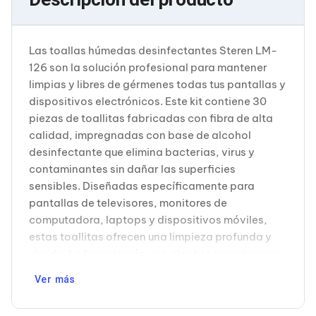
Cableado Estructurado para Servidores
Cables KVM
Fuentes de Poder
Enfriamiento para Servidores
Las toallas húmedas desinfectantes Steren LM-
Soportes y Paneles
126 son la solución profesional para mantener
Sistemas Operativos para Servidores
limpias y libres de gérmenes todas tus pantallas y
Servidores
dispositivos electrónicos. Este kit contiene 30
Soportes de Datos
Ultrium
piezas de toallitas fabricadas con fibra de alta
Discos Duros / SSD / NAS
calidad, impregnadas con base de alcohol
Accesorios para Discos Duros
desinfectante que elimina bacterias, virus y
Gabinetes de Discos Duros
contaminantes sin dañar las superficies
Discos Duros Externos
sensibles. Diseñadas específicamente para
Discos Duros para NAS
Discos Duros para Videovigilancia
pantallas de televisores, monitores de
Discos Duros para Servidores
computadora, laptops y dispositivos móviles,
Accesorios para SSD
estas toallitas ofrecen una limpieza profunda y
Gabinetes para SSD
rápida. La formulación con alcohol garantiza una
Almacenamiento MSA
desinfección efectiva, mientras que la fibra
Discos Duros Internos para PC
Ver más
Discos Duros Internos para Laptop
especializada previene rayaduras y marcas en
Monitores
pantallas LCD, LED y OLED. Cuenta con
Monitores