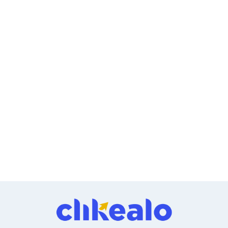
Ventiladores
Unidades de Disco
Quemadores de DVD
Desktop y Portátiles
Accesorios para Laptops
Cargadores
Docking Stations
Maletines
Candados para Laptops
Filtros de privacidad
Bases para Laptops
Mochilas para Laptops
Tablets
Soportes para Celulares y Tablets
Fundas y Skins
Lápices para Tablets
Tablets
Webcams y Audio
Audífonos
Webcams
Accesorios para PC's
Bases para PC's