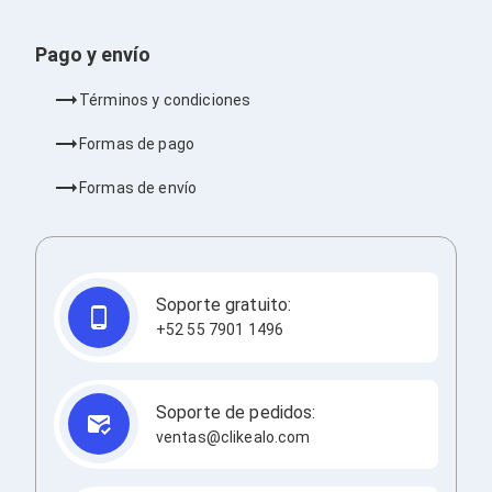
Barras de Sonido
Reproductores MP3 / MP4
Pago y envío
Sonido para Centros de Entretenimiento
Soportes
Términos y condiciones
Home Theater
Proyección
Formas de pago
Proyectores
Accesorios Proyectores
Formas de envío
Soportes de Proyectores
Presentadores
Maletines para Proyectores
Pantallas de Proyección
Pizarrones Interactivos
Adaptadores de Red para Proyectores
Soporte gratuito:
TV y Pantallas
+52 55 7901 1496
Accesorios TV
Soportes para Pantallas
Controles Remoto
Reproductores para Transmisión Multimedia
Soporte de pedidos:
Pantallas
ventas@clikealo.com
Pantallas Comerciales
Pantallas Interactivas