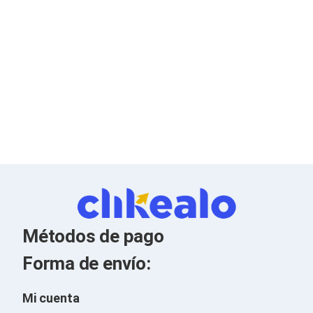
Ventiladores
Unidades de Disco
Quemadores de DVD
Desktop y Portátiles
Accesorios para Laptops
Cargadores
Docking Stations
Maletines
Candados para Laptops
Filtros de privacidad
Bases para Laptops
Mochilas para Laptops
Tablets
Soportes para Celulares y Tablets
Fundas y Skins
Lápices para Tablets
Tablets
Métodos de pago
Webcams y Audio
Audífonos
Forma de envío:
Webcams
Accesorios para PC's
Mi cuenta
Bases para PC's