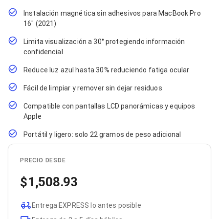
Cables SFP+
Cables Coaxiales
Instalación magnética sin adhesivos para MacBook Pro
Accesorios para Cables
16" (2021)
Jacks de Red
Conectores
Limita visualización a 30° protegiendo información
Tapas y Cajas
confidencial
Herramientas para Cables
Pinzas Ponchadoras
Reduce luz azul hasta 30% reduciendo fatiga ocular
Probadores de Cable
Cortadoras de Cable
Fácil de limpiar y remover sin dejar residuos
Protectores para Cables
Compatible con pantallas LCD panorámicas y equipos
Cables para Impresoras
Apple
Bobinas
Cableado Estructurado
Portátil y ligero: solo 22 gramos de peso adicional
Sujetadores de Cables
Cinchos
Adaptadores
PRECIO DESDE
Adaptadores PC
Adaptadores PC USB
1,508.93
Adaptadores PC Serial
Adaptadores PC SATA
Entrega EXPRESS lo antes posible
Adaptadores PC IDE
Adaptadores PC Teclado