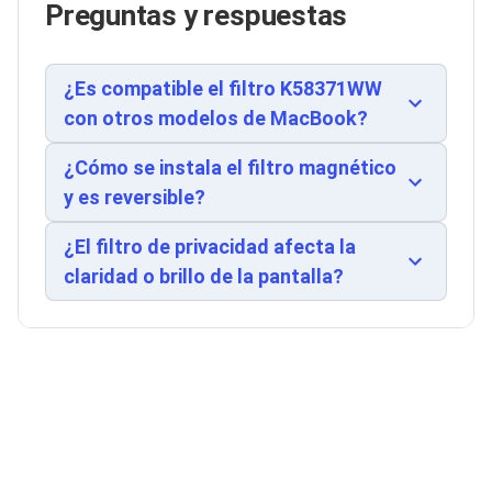
Taiwan bajo estándares internacionales de
Preguntas y respuestas
Soportes para Monitores
calidad.
Monitores Portátiles
Filtros de Privacidad para Monitores
Accesorios para Estaciones de Trabajo
¿Es compatible el filtro K58371WW
Estaciones de Trabajo
con otros modelos de MacBook?
Memorias RAM y Flash
Memorias RAM para PC
¿Cómo se instala el filtro magnético
Memorias RAM para Servidores
Memorias RAM para Laptop
y es reversible?
Memorias USB
Lectores de Memoria
¿El filtro de privacidad afecta la
Memorias Flash
claridad o brillo de la pantalla?
Componentes
Tarjetas de Expansión
Tarjetas PCI Express
Tarjetas de Sonido
Tarjetas PCI
Procesadores
Procesadores para PC
Enfriamiento y Ventilación
Disipadores para CPU
Pasta Térmica