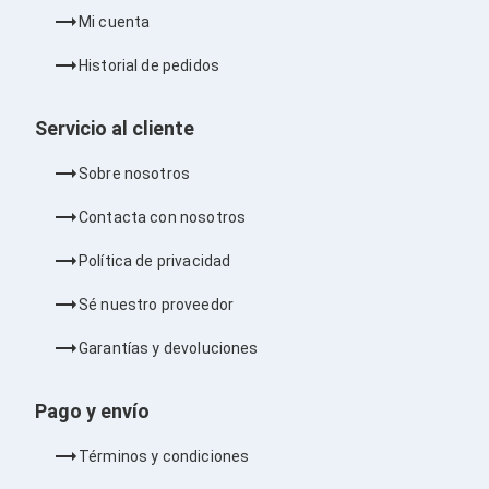
Kits de Herramientas
Mi cuenta
Candados para PC's
Protectores para PC's
Historial de pedidos
Limpiadores para Electrónicos
Lentes para Computadora
Laptops
Servicio al cliente
PC's de Escritorio
Workstations
Sobre nosotros
All in One
Mini PC's
Contacta con nosotros
Barebones
Electrónica de Consumo
Política de privacidad
Audio
Accesorios de Audio
Sé nuestro proveedor
Micrófonos
Estuches y Cajas
Garantías y devoluciones
Bases para Audífonos
Accesorios para Micrófonos
Audífonos Intrauriculares
Pago y envío
Bocinas
Bocinas y Bafles
Términos y condiciones
Bocinas Portátiles
Bocinas para Computadora