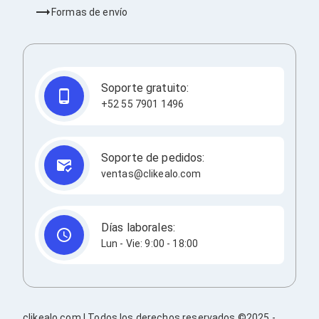
Consolas y Juegos
Formas de envío
Xbox Series X|S
Consolas Xbox Series X|S
Accesorios para Xbox Series X|S
Nintendo Switch
Accesorios para Nintendo Switch
Soporte gratuito:
Consolas Nintendo Switch
Consolas Arcade
+52 55 7901 1496
Playstation 4 (PS4)
Accesorios Playstation 4
Gadgets
Soporte de pedidos:
Smartwatch
ventas@clikealo.com
Foto y Video
Accesorios Foto y Video
Iluminación para Foto y Video
Tripies
Días laborales:
Selfie Sticks
Lun - Vie: 9:00 - 18:00
Fundas y Estuches
Cámaras de video
Cámaras Reflex
GPS y Auto
Audio para Autos
Transmisores FM
clikealo.com | Todos los derechos reservados ©2025 -