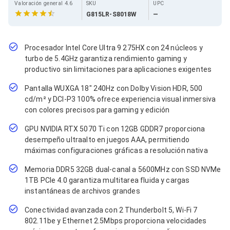
Cables SFP+
Valoración general 4.6
SKU
UPC
Cables Coaxiales
G815LR-S8018W
—
Accesorios para Cables
Jacks de Red
Conectores
Procesador Intel Core Ultra 9 275HX con 24 núcleos y
Tapas y Cajas
turbo de 5.4GHz garantiza rendimiento gaming y
Herramientas para Cables
productivo sin limitaciones para aplicaciones exigentes
Pinzas Ponchadoras
Probadores de Cable
Pantalla WUXGA 18" 240Hz con Dolby Vision HDR, 500
Cortadoras de Cable
cd/m² y DCI-P3 100% ofrece experiencia visual inmersiva
Protectores para Cables
con colores precisos para gaming y edición
Cables para Impresoras
Bobinas
GPU NVIDIA RTX 5070 Ti con 12GB GDDR7 proporciona
Cableado Estructurado
desempeño ultraalto en juegos AAA, permitiendo
Sujetadores de Cables
máximas configuraciones gráficas a resolución nativa
Cinchos
Adaptadores
Memoria DDR5 32GB dual-canal a 5600MHz con SSD NVMe
Adaptadores PC
1TB PCIe 4.0 garantiza multitarea fluida y cargas
Adaptadores PC USB
instantáneas de archivos grandes
Adaptadores PC Serial
Adaptadores PC SATA
Conectividad avanzada con 2 Thunderbolt 5, Wi-Fi 7
Adaptadores PC IDE
802.11be y Ethernet 2.5Mbps proporciona velocidades
Adaptadores PC Teclado