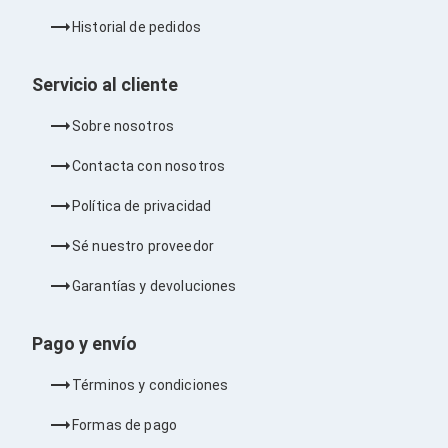
Barras de Sonido
Historial de pedidos
Reproductores MP3 / MP4
Sonido para Centros de Entretenimiento
Soportes
Servicio al cliente
Home Theater
Proyección
Sobre nosotros
Proyectores
Accesorios Proyectores
Contacta con nosotros
Soportes de Proyectores
Presentadores
Política de privacidad
Maletines para Proyectores
Pantallas de Proyección
Sé nuestro proveedor
Pizarrones Interactivos
Adaptadores de Red para Proyectores
Garantías y devoluciones
TV y Pantallas
Accesorios TV
Soportes para Pantallas
Pago y envío
Controles Remoto
Reproductores para Transmisión Multimedia
Términos y condiciones
Pantallas
Pantallas Comerciales
Formas de pago
Pantallas Interactivas