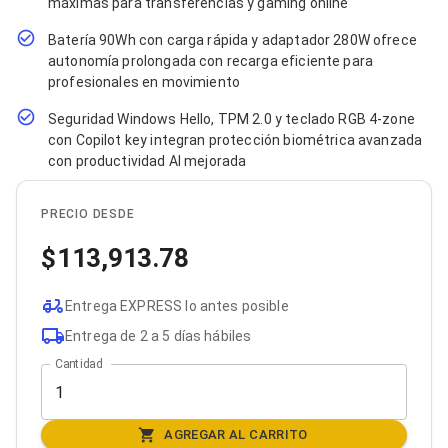
máximas para transferencias y gaming online
Bluetooth
Adaptadores Video
Batería 90Wh con carga rápida y adaptador 280W ofrece
Adaptadores Video DisplayPort
autonomía prolongada con recarga eficiente para
Divisores de Video
profesionales en movimiento
Adaptadores Video HDMI
Extensores y Receptores de Vídeo
Seguridad Windows Hello, TPM 2.0 y teclado RGB 4-zone
Adaptadores Video DVI
con Copilot key integran protección biométrica avanzada
Adaptadores Video VGA / HD15
con productividad AI mejorada
Repetidores USB
Adaptadores Audio
Adaptadores Audio AUX
PRECIO DESDE
Adaptadores Audio USB
113,913.78
Dispositivos de Entrada
Mouse
Mousepads
Entrega EXPRESS lo antes posible
Teclados
Teclados Numéricos
Entrega de 2 a 5 días hábiles
Controles de Juego para PC
Cantidad
Servidores
Accesorios para Servidores
Racks y Gabinetes
Charolas para Racks y Gabinetes
AGREGAR AL CARRITO