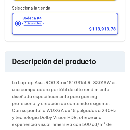
Cableado Estructurado para Servidores
Cables KVM
Selecciona la tienda
Fuentes de Poder
Bodega #
4
Enfriamiento para Servidores
6 disponibles
Soportes y Paneles
113,913.78
Sistemas Operativos para Servidores
Servidores
Soportes de Datos
Ultrium
Discos Duros / SSD / NAS
Accesorios para Discos Duros
Descripción del producto
Gabinetes de Discos Duros
Discos Duros Externos
Discos Duros para NAS
La Laptop Asus ROG Strix 18" G815LR-S8018W es
Discos Duros para Videovigilancia
Discos Duros para Servidores
una computadora portátil de alto rendimiento
Accesorios para SSD
diseñada específicamente para gaming
Gabinetes para SSD
profesional y creación de contenido exigente.
Almacenamiento MSA
Con su pantalla WUXGA de 18 pulgadas a 240Hz
Discos Duros Internos para PC
y tecnología Dolby Vision HDR, ofrece una
Discos Duros Internos para Laptop
Monitores
experiencia visual inmersiva con 500 cd/m² de
Monitores