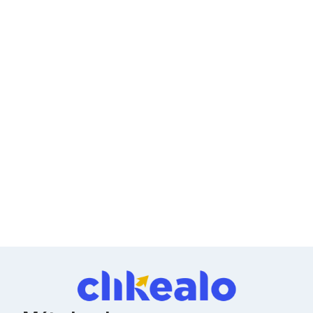
Kits de Herramientas
y peso ligero de 550g la hacen portátil para
Candados para PC's
profesionales móviles. Compatible con Windows
Protectores para PC's
10, Windows 11, macOS y Chrome OS, la WD25 se
Limpiadores para Electrónicos
integra perfectamente en entornos empresariales
Lentes para Computadora
Laptops
heterogéneos. La ranura de seguridad Kensington
PC's de Escritorio
proporciona protección física contra robo,
Workstations
esencial en espacios compartidos y oficinas. Su
All in One
acabado negro profesional se adapta a cualquier
Mini PC's
entorno corporativo moderno.
Barebones
Electrónica de Consumo
Audio
Accesorios de Audio
Micrófonos
Estuches y Cajas
Bases para Audífonos
Accesorios para Micrófonos
Audífonos Intrauriculares
Bocinas
Bocinas y Bafles
Bocinas Portátiles
Bocinas para Computadora