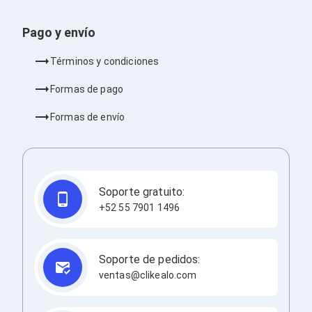
Consolas y Juegos
Xbox Series X|S
Consolas Xbox Series X|S
Pago y envío
Accesorios para Xbox Series X|S
Nintendo Switch
Términos y condiciones
Accesorios para Nintendo Switch
Consolas Nintendo Switch
Formas de pago
Consolas Arcade
Playstation 4 (PS4)
Formas de envío
Accesorios Playstation 4
Gadgets
Smartwatch
Foto y Video
Accesorios Foto y Video
Soporte gratuito:
Iluminación para Foto y Video
+52 55 7901 1496
Tripies
Selfie Sticks
Fundas y Estuches
Cámaras de video
Soporte de pedidos:
Cámaras Reflex
ventas@clikealo.com
GPS y Auto
Audio para Autos
Transmisores FM