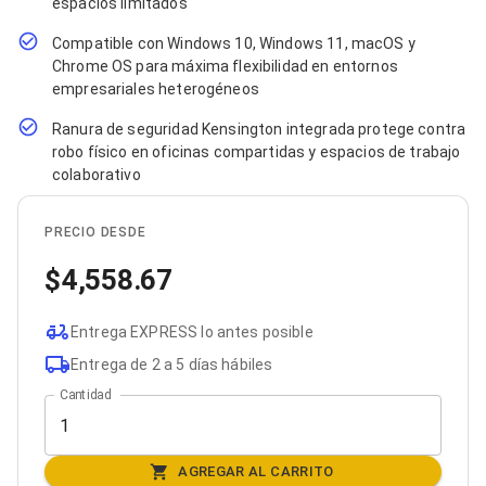
espacios limitados
Bluetooth
Adaptadores Video
Compatible con Windows 10, Windows 11, macOS y
Adaptadores Video DisplayPort
Chrome OS para máxima flexibilidad en entornos
Divisores de Video
empresariales heterogéneos
Adaptadores Video HDMI
Extensores y Receptores de Vídeo
Ranura de seguridad Kensington integrada protege contra
Adaptadores Video DVI
robo físico en oficinas compartidas y espacios de trabajo
Adaptadores Video VGA / HD15
colaborativo
Repetidores USB
Adaptadores Audio
Adaptadores Audio AUX
PRECIO DESDE
Adaptadores Audio USB
4,558.67
Dispositivos de Entrada
Mouse
Mousepads
Entrega EXPRESS lo antes posible
Teclados
Teclados Numéricos
Entrega de 2 a 5 días hábiles
Controles de Juego para PC
Cantidad
Servidores
Accesorios para Servidores
Racks y Gabinetes
Charolas para Racks y Gabinetes
AGREGAR AL CARRITO