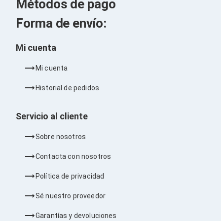
Métodos de pago
Barras de Sonido
Reproductores MP3 / MP4
Forma de envío:
Sonido para Centros de Entretenimiento
Soportes
Home Theater
Mi cuenta
Proyección
Proyectores
Mi cuenta
Accesorios Proyectores
Soportes de Proyectores
Historial de pedidos
Presentadores
Maletines para Proyectores
Pantallas de Proyección
Servicio al cliente
Pizarrones Interactivos
Adaptadores de Red para Proyectores
Sobre nosotros
TV y Pantallas
Accesorios TV
Contacta con nosotros
Soportes para Pantallas
Controles Remoto
Política de privacidad
Reproductores para Transmisión Multimedia
Pantallas
Sé nuestro proveedor
Pantallas Comerciales
Pantallas Interactivas
Garantías y devoluciones