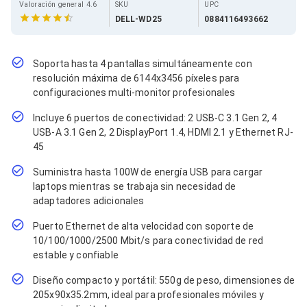
Cables SFP+
Valoración general 4.6
SKU
UPC
Cables Coaxiales
DELL-WD25
0884116493662
Accesorios para Cables
Jacks de Red
Conectores
Soporta hasta 4 pantallas simultáneamente con
Tapas y Cajas
resolución máxima de 6144x3456 píxeles para
Herramientas para Cables
configuraciones multi-monitor profesionales
Pinzas Ponchadoras
Probadores de Cable
Incluye 6 puertos de conectividad: 2 USB-C 3.1 Gen 2, 4
Cortadoras de Cable
USB-A 3.1 Gen 2, 2 DisplayPort 1.4, HDMI 2.1 y Ethernet RJ-
Protectores para Cables
45
Cables para Impresoras
Bobinas
Suministra hasta 100W de energía USB para cargar
Cableado Estructurado
laptops mientras se trabaja sin necesidad de
Sujetadores de Cables
adaptadores adicionales
Cinchos
Adaptadores
Puerto Ethernet de alta velocidad con soporte de
Adaptadores PC
10/100/1000/2500 Mbit/s para conectividad de red
Adaptadores PC USB
estable y confiable
Adaptadores PC Serial
Adaptadores PC SATA
Diseño compacto y portátil: 550g de peso, dimensiones de
Adaptadores PC IDE
205x90x35.2mm, ideal para profesionales móviles y
Adaptadores PC Teclado