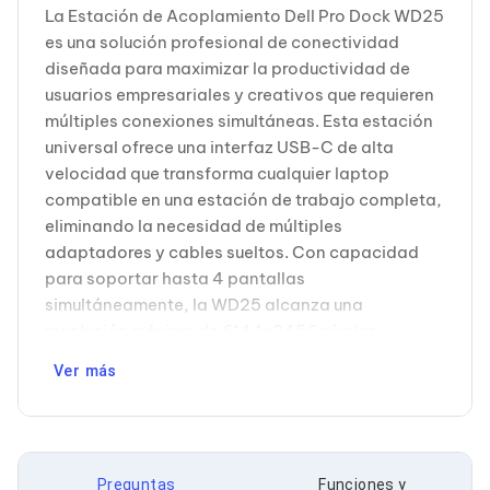
La Estación de Acoplamiento Dell Pro Dock WD25
Soportes para Monitores
Monitores Portátiles
es una solución profesional de conectividad
Filtros de Privacidad para Monitores
diseñada para maximizar la productividad de
Accesorios para Estaciones de Trabajo
usuarios empresariales y creativos que requieren
Estaciones de Trabajo
múltiples conexiones simultáneas. Esta estación
Memorias RAM y Flash
universal ofrece una interfaz USB-C de alta
Memorias RAM para PC
Memorias RAM para Servidores
velocidad que transforma cualquier laptop
Memorias RAM para Laptop
compatible en una estación de trabajo completa,
Memorias USB
eliminando la necesidad de múltiples
Lectores de Memoria
adaptadores y cables sueltos. Con capacidad
Memorias Flash
para soportar hasta 4 pantallas
Componentes
Tarjetas de Expansión
simultáneamente, la WD25 alcanza una
Tarjetas PCI Express
resolución máxima de 6144x3456 píxeles,
Tarjetas de Sonido
permitiendo configuraciones multi-monitor de
Tarjetas PCI
Ver más
alto rendimiento ideales para diseño gráfico,
Procesadores
análisis de datos, edición de video y trabajo de
Procesadores para PC
Enfriamiento y Ventilación
ingeniería. Su conectividad alámbrica garantiza
Disipadores para CPU
transferencias de datos estables y velocidades
Pasta Térmica
Preguntas
Funciones y
consistentes sin interferencias inalámbricas. La