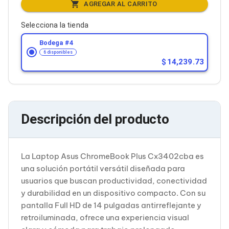
Cableado Estructurado para Servidores
AGREGAR AL CARRITO
Cables KVM
Fuentes de Poder
Selecciona la tienda
Enfriamiento para Servidores
Bodega #
4
Soportes y Paneles
Sistemas Operativos para Servidores
6 disponibles
14,239.73
Servidores
Soportes de Datos
Ultrium
Discos Duros / SSD / NAS
Accesorios para Discos Duros
Gabinetes de Discos Duros
Descripción del producto
Discos Duros Externos
Discos Duros para NAS
Discos Duros para Videovigilancia
Discos Duros para Servidores
La Laptop Asus ChromeBook Plus Cx3402cba es
Accesorios para SSD
una solución portátil versátil diseñada para
Gabinetes para SSD
usuarios que buscan productividad, conectividad
Almacenamiento MSA
y durabilidad en un dispositivo compacto. Con su
Discos Duros Internos para PC
pantalla Full HD de 14 pulgadas antirreflejante y
Discos Duros Internos para Laptop
Monitores
retroiluminada, ofrece una experiencia visual
Monitores