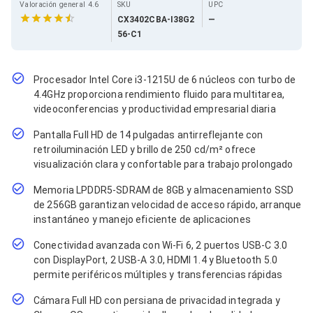
Cables SFP+
Valoración general 4.6
SKU
UPC
Cables Coaxiales
CX3402CBA-I38G2
—
Accesorios para Cables
56-C1
Jacks de Red
Conectores
Tapas y Cajas
Procesador Intel Core i3-1215U de 6 núcleos con turbo de
Herramientas para Cables
4.4GHz proporciona rendimiento fluido para multitarea,
Pinzas Ponchadoras
videoconferencias y productividad empresarial diaria
Probadores de Cable
Cortadoras de Cable
Pantalla Full HD de 14 pulgadas antirreflejante con
Protectores para Cables
retroiluminación LED y brillo de 250 cd/m² ofrece
Cables para Impresoras
visualización clara y confortable para trabajo prolongado
Bobinas
Cableado Estructurado
Memoria LPDDR5-SDRAM de 8GB y almacenamiento SSD
Sujetadores de Cables
de 256GB garantizan velocidad de acceso rápido, arranque
Cinchos
instantáneo y manejo eficiente de aplicaciones
Adaptadores
Adaptadores PC
Conectividad avanzada con Wi-Fi 6, 2 puertos USB-C 3.0
Adaptadores PC USB
con DisplayPort, 2 USB-A 3.0, HDMI 1.4 y Bluetooth 5.0
Adaptadores PC Serial
permite periféricos múltiples y transferencias rápidas
Adaptadores PC SATA
Adaptadores PC IDE
Cámara Full HD con persiana de privacidad integrada y
Adaptadores PC Teclado