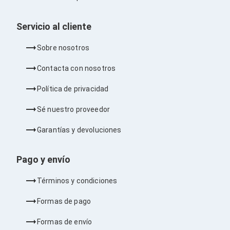
Barras de Sonido
Reproductores MP3 / MP4
Servicio al cliente
Sonido para Centros de Entretenimiento
Soportes
Home Theater
Sobre nosotros
Proyección
Proyectores
Contacta con nosotros
Accesorios Proyectores
Soportes de Proyectores
Política de privacidad
Presentadores
Maletines para Proyectores
Sé nuestro proveedor
Pantallas de Proyección
Pizarrones Interactivos
Garantías y devoluciones
Adaptadores de Red para Proyectores
TV y Pantallas
Pago y envío
Accesorios TV
Soportes para Pantallas
Términos y condiciones
Controles Remoto
Reproductores para Transmisión Multimedia
Formas de pago
Pantallas
Pantallas Comerciales
Formas de envío
Pantallas Interactivas