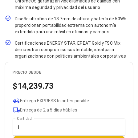
ChromeOS garantizan videollamadas de calidad con
Bluetooth
máxima seguridad y privacidad del usuario
Adaptadores Video
Adaptadores Video DisplayPort
Diseño ultrafino de 18.7mm de altura y batería de 50Wh
Divisores de Video
proporcionan portabilidad extrema con autonomía
Adaptadores Video HDMI
extendida para uso móvil en oficinas y campus
Extensores y Receptores de Vídeo
Adaptadores Video DVI
Certificaciones ENERGY STAR, EPEAT Gold y FSC Mix
Adaptadores Video VGA / HD15
demuestran compromiso sustentable, ideal para
Repetidores USB
organizaciones con políticas ambientales corporativas
Adaptadores Audio
Adaptadores Audio AUX
Adaptadores Audio USB
PRECIO DESDE
Dispositivos de Entrada
Mouse
14,239.73
Mousepads
Teclados
Entrega EXPRESS lo antes posible
Teclados Numéricos
Controles de Juego para PC
Entrega de 2 a 5 días hábiles
Servidores
Cantidad
Accesorios para Servidores
Racks y Gabinetes
Charolas para Racks y Gabinetes