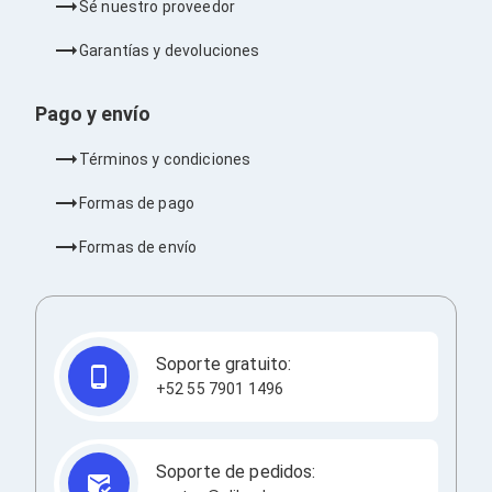
Sé nuestro proveedor
Barras de Sonido
Reproductores MP3 / MP4
Garantías y devoluciones
Sonido para Centros de Entretenimiento
Soportes
Home Theater
Pago y envío
Proyección
Proyectores
Términos y condiciones
Accesorios Proyectores
Soportes de Proyectores
Formas de pago
Presentadores
Maletines para Proyectores
Formas de envío
Pantallas de Proyección
Pizarrones Interactivos
Adaptadores de Red para Proyectores
TV y Pantallas
Accesorios TV
Soporte gratuito:
Soportes para Pantallas
Controles Remoto
+52 55 7901 1496
Reproductores para Transmisión Multimedia
Pantallas
Pantallas Comerciales
Soporte de pedidos:
Pantallas Interactivas