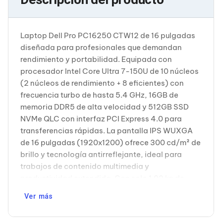
Cableado Estructurado para Servidores
Cables KVM
Fuentes de Poder
Enfriamiento para Servidores
Laptop Dell Pro PC16250 CTW12 de 16 pulgadas
Soportes y Paneles
diseñada para profesionales que demandan
Sistemas Operativos para Servidores
rendimiento y portabilidad. Equipada con
Servidores
procesador Intel Core Ultra 7-150U de 10 núcleos
Soportes de Datos
Ultrium
(2 núcleos de rendimiento + 8 eficientes) con
Discos Duros / SSD / NAS
frecuencia turbo de hasta 5.4 GHz, 16GB de
Accesorios para Discos Duros
memoria DDR5 de alta velocidad y 512GB SSD
Gabinetes de Discos Duros
NVMe QLC con interfaz PCI Express 4.0 para
Discos Duros Externos
transferencias rápidas. La pantalla IPS WUXGA
Discos Duros para NAS
Discos Duros para Videovigilancia
de 16 pulgadas (1920x1200) ofrece 300 cd/m² de
Discos Duros para Servidores
brillo y tecnología antirreflejante, ideal para
Accesorios para SSD
trabajos de contenido multimedia y
Gabinetes para SSD
productividad extendida. Con solo 1.92 kg de
Almacenamiento MSA
peso y 1.89-2.08 cm de grosor, proporciona
Discos Duros Internos para PC
Ver más
Discos Duros Internos para Laptop
portabilidad sin comprometer la funcionalidad.
Monitores
Puertos versátiles incluyen Thunderbolt 4, USB 3.1
Monitores