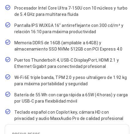
Cables SFP+
Cables Coaxiales
Procesador Intel Core Ultra 7-150U con 10 núcleos y turbo
Accesorios para Cables
de 5.4 GHz para multitarea fluida
Jacks de Red
Conectores
Pantalla IPS WUXGA 16" antirreflejante con 300 cd/m² y
Tapas y Cajas
relación 16:10 para máxima productividad
Herramientas para Cables
Pinzas Ponchadoras
Memoria DDR5 de 16GB (ampliable a 64GB) y
Probadores de Cable
almacenamiento SSD NVMe 512GB con PCI Express 4.0
Cortadoras de Cable
Protectores para Cables
Puertos Thunderbolt 4, USB-C DisplayPort, HDMI 2.1 y
Cables para Impresoras
Ethernet Gigabit para conectividad profesional
Bobinas
Wi-Fi 6E triple banda, TPM 2.0 y peso ultraligero de 1.92 kg
Cableado Estructurado
Sujetadores de Cables
para máxima portabilidad y seguridad
Cinchos
Batería de 55 Wh con carga rápida a 65W (4 horas) y carga
Adaptadores
por USB-C para flexibilidad móvil
Adaptadores PC
Adaptadores PC USB
Teclado español con Copilot key, cámara HD con
Adaptadores PC Serial
privacidad y audio MaxxAudio Pro de calidad profesional
Adaptadores PC SATA
Adaptadores PC IDE
Adaptadores PC Teclado