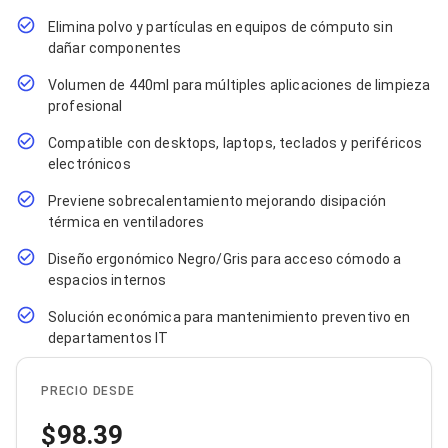
Cables SFP+
Cables Coaxiales
Elimina polvo y partículas en equipos de cómputo sin
Accesorios para Cables
dañar componentes
Jacks de Red
Conectores
Volumen de 440ml para múltiples aplicaciones de limpieza
Tapas y Cajas
profesional
Herramientas para Cables
Pinzas Ponchadoras
Compatible con desktops, laptops, teclados y periféricos
Probadores de Cable
electrónicos
Cortadoras de Cable
Protectores para Cables
Previene sobrecalentamiento mejorando disipación
Cables para Impresoras
térmica en ventiladores
Bobinas
Diseño ergonómico Negro/Gris para acceso cómodo a
Cableado Estructurado
Sujetadores de Cables
espacios internos
Cinchos
Solución económica para mantenimiento preventivo en
Adaptadores
departamentos IT
Adaptadores PC
Adaptadores PC USB
Adaptadores PC Serial
PRECIO DESDE
Adaptadores PC SATA
Adaptadores PC IDE
98.39
Adaptadores PC Teclado