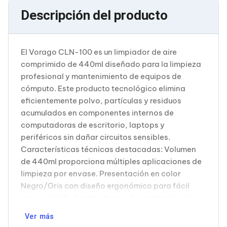
Cableado Estructurado para Servidores
Descripción del producto
Cables KVM
Fuentes de Poder
Enfriamiento para Servidores
Soportes y Paneles
El Vorago CLN-100 es un limpiador de aire
Sistemas Operativos para Servidores
Servidores
comprimido de 440ml diseñado para la limpieza
Soportes de Datos
profesional y mantenimiento de equipos de
Ultrium
cómputo. Este producto tecnológico elimina
Discos Duros / SSD / NAS
eficientemente polvo, partículas y residuos
Accesorios para Discos Duros
acumulados en componentes internos de
Gabinetes de Discos Duros
Discos Duros Externos
computadoras de escritorio, laptops y
Discos Duros para NAS
periféricos sin dañar circuitos sensibles.
Discos Duros para Videovigilancia
Características técnicas destacadas: Volumen
Discos Duros para Servidores
de 440ml proporciona múltiples aplicaciones de
Accesorios para SSD
limpieza por envase. Presentación en color
Gabinetes para SSD
Almacenamiento MSA
Negro/Gris con diseño ergonómico para fácil
Discos Duros Internos para PC
manipulación durante tareas de mantenimiento.
Discos Duros Internos para Laptop
Aplicaciones principales: Ideal para limpiar
Monitores
Ver más
ventiladores, disipadores de calor, teclados,
Monitores