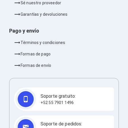
Sé nuestro proveedor
Barras de Sonido
Reproductores MP3 / MP4
Garantías y devoluciones
Sonido para Centros de Entretenimiento
Soportes
Home Theater
Pago y envío
Proyección
Proyectores
Términos y condiciones
Accesorios Proyectores
Soportes de Proyectores
Formas de pago
Presentadores
Maletines para Proyectores
Formas de envío
Pantallas de Proyección
Pizarrones Interactivos
Adaptadores de Red para Proyectores
TV y Pantallas
Accesorios TV
Soportes para Pantallas
Soporte gratuito:
Controles Remoto
+52 55 7901 1496
Reproductores para Transmisión Multimedia
Pantallas
Pantallas Comerciales
Pantallas Interactivas
Soporte de pedidos: