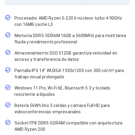
Cables SFP+
Cables Coaxiales
Accesorios para Cables
Jacks de Red
Procesador AMD Ryzen 5-220 6 núcleos turbo 4.90GHz
Conectores
con 16MB caché L3
Tapas y Cajas
Memoria DDR5-SDRAM 16GB a 5600MHz para multitarea
Herramientas para Cables
fluida y rendimiento profesional
Pinzas Ponchadoras
Probadores de Cable
Almacenamiento SSD 512GB garantiza velocidad en
Cortadoras de Cable
acceso y transferencia de datos
Protectores para Cables
Cables para Impresoras
Pantalla IPS 14" WUXGA 1920x1200 con 300 cd/m² para
Bobinas
trabajo visual prolongado
Cableado Estructurado
Sujetadores de Cables
Windows 11 Pro, Wi-Fi 6E, Bluetooth 5.3 y teclado
Cinchos
resistente a líquidos
Adaptadores
Adaptadores PC
Batería 56Wh litio 3 celdas y cámara Full HD para
Adaptadores PC USB
videoconferencias empresariales
Adaptadores PC Serial
Adaptadores PC SATA
Socket FP8 DDR5-SDRAM compatible con arquitectura
Adaptadores PC IDE
AMD Ryzen 200
Adaptadores PC Teclado