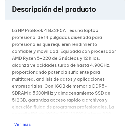
Cableado Estructurado para Servidores
Cables KVM
Descripción del producto
Fuentes de Poder
Enfriamiento para Servidores
Soportes y Paneles
La HP ProBook 4 BZ2F5AT es una laptop
Sistemas Operativos para Servidores
Servidores
profesional de 14 pulgadas diseñada para
Soportes de Datos
profesionales que requieren rendimiento
Ultrium
confiable y movilidad. Equipada con procesador
Discos Duros / SSD / NAS
AMD Ryzen 5-220 de 6 núcleos y 12 hilos,
Accesorios para Discos Duros
alcanza velocidades turbo de hasta 4.90GHz,
Gabinetes de Discos Duros
Discos Duros Externos
proporcionando potencia suficiente para
Discos Duros para NAS
multitarea, análisis de datos y aplicaciones
Discos Duros para Videovigilancia
empresariales. Con 16GB de memoria DDR5-
Discos Duros para Servidores
SDRAM a 5600MHz y almacenamiento SSD de
Accesorios para SSD
512GB, garantiza acceso rápido a archivos y
Gabinetes para SSD
Almacenamiento MSA
ejecución fluida de programas profesionales. La
Discos Duros Internos para PC
pantalla IPS de 1920x1200 WUXGA ofrece 300
Discos Duros Internos para Laptop
cd/m² de brillo, ideal para trabajo prolongado en
Monitores
Ver más
oficina o entornos móviles. Windows 11 Pro
Monitores