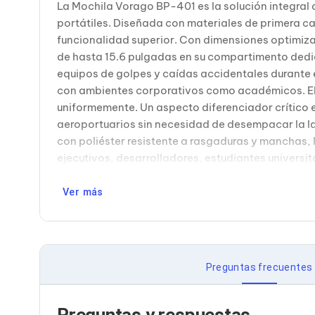
La Mochila Vorago BP-401 es la solución integral 
Bluetooth
portátiles. Diseñada con materiales de primera c
Adaptadores Video
Adaptadores Video DisplayPort
funcionalidad superior. Con dimensiones optimi
Divisores de Video
de hasta 15.6 pulgadas en su compartimento ded
Adaptadores Video HDMI
equipos de golpes y caídas accidentales durante e
Extensores y Receptores de Vídeo
con ambientes corporativos como académicos. El 
Adaptadores Video DVI
uniformemente. Un aspecto diferenciador crítico 
Adaptadores Video VGA / HD15
Repetidores USB
aeroportuarios sin necesidad de desempacar la lap
Adaptadores Audio
con poliéster resistente a rasgaduras y manchas,
Adaptadores Audio AUX
ejecutivos, desarrolladores, estudiantes universi
Adaptadores Audio USB
Dispositivos de Entrada
Mouse
Ver más
Mousepads
Teclados
Teclados Numéricos
Controles de Juego para PC
Servidores
Preguntas frecuentes
Accesorios para Servidores
Racks y Gabinetes
Charolas para Racks y Gabinetes