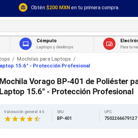
Obtén
$200 MXN
en tu primera compra.
Cómputo
Electró
Laptops y desktops
Para tu n
tops
Mochilas para Laptops
/
/
aptop 15.6" - Protección Profesional
Mochila Vorago BP-401 de Poliéster p
Laptop 15.6" - Protección Profesional
Valoración general 4.6
SKU
UPC
BP-401
7502266679127