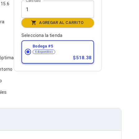
Cantidad
 15.6
tra
AGREGAR AL CARRITO
Selecciona la tienda
Bodega #
5
6 disponibles
518.38
 óptima
ntorno
o
ales