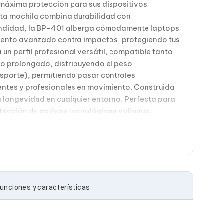
 máxima protección para sus dispositivos
esta mochila combina durabilidad con
undidad, la BP-401 alberga cómodamente laptops
iento avanzado contra impactos, protegiendo tus
n perfil profesional versátil, compatible tanto
o prolongado, distribuyendo el peso
nsporte), permitiendo pasar controles
uentes y profesionales en movimiento. Construida
a longevidad en cualquier entorno. Perfecta para
otección de activos tecnológicos valiosos.
unciones y características