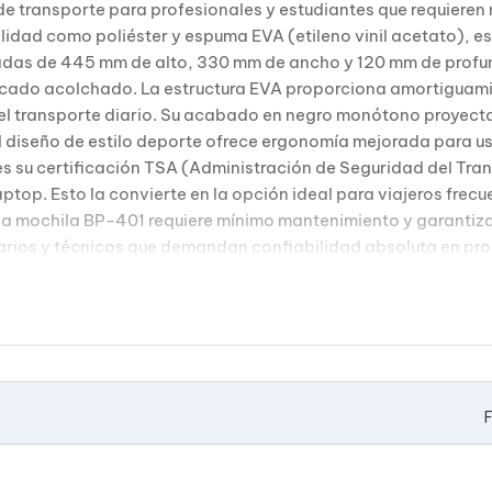
de transporte para profesionales y estudiantes que requieren
alidad como poliéster y espuma EVA (etileno vinil acetato), 
zadas de 445 mm de alto, 330 mm de ancho y 120 mm de prof
icado acolchado. La estructura EVA proporciona amortiguam
l transporte diario. Su acabado en negro monótono proyecta u
diseño de estilo deporte ofrece ergonomía mejorada para us
es su certificación TSA (Administración de Seguridad del Tra
top. Esto la convierte en la opción ideal para viajeros frec
 la mochila BP-401 requiere mínimo mantenimiento y garantiz
tarios y técnicos que demandan confiabilidad absoluta en pr
F