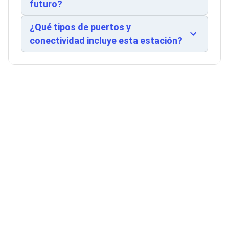
futuro?
Ventiladores
corporativo o estudio creativo. La HP Z4 G5 es la
Unidades de Disco
opción ideal para equipos que demandan
Quemadores de DVD
¿Qué tipos de puertos y
estabilidad, rendimiento sostenido y
Desktop y Portátiles
conectividad incluye esta estación?
Accesorios para Laptops
confiabilidad en proyectos críticos.
Cargadores
Docking Stations
Maletines
Candados para Laptops
Filtros de privacidad
Bases para Laptops
Mochilas para Laptops
Tablets
Soportes para Celulares y Tablets
Fundas y Skins
Lápices para Tablets
Tablets
Webcams y Audio
Audífonos
Webcams
Accesorios para PC's
Bases para PC's