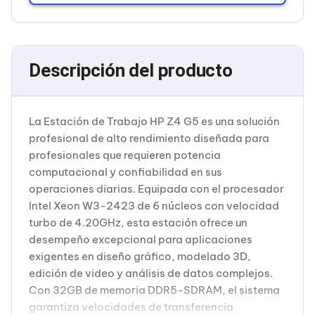
Cableado Estructurado para Servidores
Cables KVM
Fuentes de Poder
Enfriamiento para Servidores
Soportes y Paneles
Descripción del producto
Sistemas Operativos para Servidores
Servidores
Soportes de Datos
Ultrium
La Estación de Trabajo HP Z4 G5 es una solución
Discos Duros / SSD / NAS
profesional de alto rendimiento diseñada para
Accesorios para Discos Duros
profesionales que requieren potencia
Gabinetes de Discos Duros
computacional y confiabilidad en sus
Discos Duros Externos
Discos Duros para NAS
operaciones diarias. Equipada con el procesador
Discos Duros para Videovigilancia
Intel Xeon W3-2423 de 6 núcleos con velocidad
Discos Duros para Servidores
turbo de 4.20GHz, esta estación ofrece un
Accesorios para SSD
desempeño excepcional para aplicaciones
Gabinetes para SSD
exigentes en diseño gráfico, modelado 3D,
Almacenamiento MSA
Discos Duros Internos para PC
edición de video y análisis de datos complejos.
Discos Duros Internos para Laptop
Con 32GB de memoria DDR5-SDRAM, el sistema
Monitores
garantiza velocidades de transferencia
Monitores