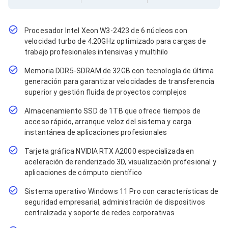
Cables SFP+
Cables Coaxiales
Accesorios para Cables
Jacks de Red
Procesador Intel Xeon W3-2423 de 6 núcleos con
Conectores
velocidad turbo de 4.20GHz optimizado para cargas de
Tapas y Cajas
trabajo profesionales intensivas y multihilo
Herramientas para Cables
Memoria DDR5-SDRAM de 32GB con tecnología de última
Pinzas Ponchadoras
Probadores de Cable
generación para garantizar velocidades de transferencia
Cortadoras de Cable
superior y gestión fluida de proyectos complejos
Protectores para Cables
Almacenamiento SSD de 1TB que ofrece tiempos de
Cables para Impresoras
acceso rápido, arranque veloz del sistema y carga
Bobinas
Cableado Estructurado
instantánea de aplicaciones profesionales
Sujetadores de Cables
Tarjeta gráfica NVIDIA RTX A2000 especializada en
Cinchos
aceleración de renderizado 3D, visualización profesional y
Adaptadores
aplicaciones de cómputo científico
Adaptadores PC
Adaptadores PC USB
Sistema operativo Windows 11 Pro con características de
Adaptadores PC Serial
seguridad empresarial, administración de dispositivos
Adaptadores PC SATA
centralizada y soporte de redes corporativas
Adaptadores PC IDE
Adaptadores PC Teclado