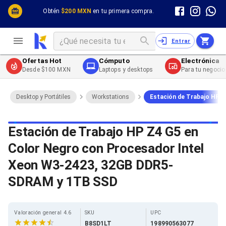
Cómputo y Hardware
Cómputo y Hardware
Obtén
$200 MXN
en tu primera compra.
Desktop y Portátiles
Cables
Electrónica de Consumo
Cables PC
Redes
Cables PC USB
Entrar
Impresión y Consumibles
Cables PC Serial
Celulares y Telefonía
Cables PC SATA / eSATA
Ofertas Hot
Cómputo
Electrónica
Energía
Cables PC SAS
Desde $100 MXN
Laptops y desktops
Para tu negocio
Cables PC VGA / HD15
Cables de Audio / Video
Cables de Audio / Video HDMI
Desktop y Portátiles
Workstations
Estación de Trabajo HP 
Cables de Audio / Video AUX
Cables de Audio / Video DisplayPort
Cables de Audio / Video VGA
Estación de Trabajo HP Z4 G5 en
Cables de Audio / Video RCA
Color Negro con Procesador Intel
Cables de Audio / Video Toslink
Cables de Audio / Video DVI
Xeon W3-2423, 32GB DDR5-
Cables de Energía
Cables de Poder (Interno)
SDRAM y 1TB SSD
Cables de Poder (Externo)
Cables de Red
Cables Patch
Valoración general 4.6
SKU
UPC
Cables Fibra Óptica
B8SD1LT
198990563077