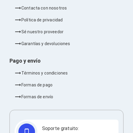
Barras de Sonido
Contacta con nosotros
Reproductores MP3 / MP4
Sonido para Centros de Entretenimiento
Política de privacidad
Soportes
Home Theater
Sé nuestro proveedor
Proyección
Proyectores
Garantías y devoluciones
Accesorios Proyectores
Soportes de Proyectores
Presentadores
Pago y envío
Maletines para Proyectores
Pantallas de Proyección
Términos y condiciones
Pizarrones Interactivos
Adaptadores de Red para Proyectores
Formas de pago
TV y Pantallas
Accesorios TV
Formas de envío
Soportes para Pantallas
Controles Remoto
Reproductores para Transmisión Multimedia
Pantallas
Pantallas Comerciales
Soporte gratuito:
Pantallas Interactivas