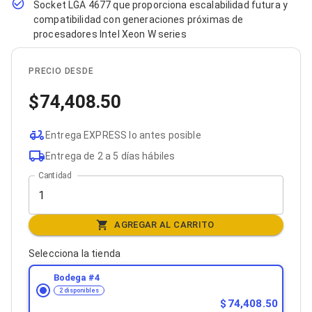
Socket LGA 4677 que proporciona escalabilidad futura y
Bluetooth
compatibilidad con generaciones próximas de
Adaptadores Video
procesadores Intel Xeon W series
Adaptadores Video DisplayPort
Divisores de Video
Adaptadores Video HDMI
PRECIO DESDE
Extensores y Receptores de Vídeo
Adaptadores Video DVI
74,408.50
Adaptadores Video VGA / HD15
Repetidores USB
Adaptadores Audio
Entrega EXPRESS lo antes posible
Adaptadores Audio AUX
Entrega de 2 a 5 días hábiles
Adaptadores Audio USB
Dispositivos de Entrada
Cantidad
Mouse
Mousepads
Teclados
AGREGAR AL CARRITO
Teclados Numéricos
Controles de Juego para PC
Selecciona la tienda
Servidores
Accesorios para Servidores
Bodega #
4
Racks y Gabinetes
2 disponibles
Charolas para Racks y Gabinetes
74,408.50