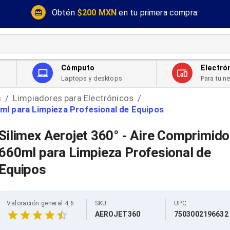
Obtén
$200 MXN
en tu primera compra.
Cómputo
Electró
Laptops y desktops
Para tu n
s
Limpiadores para Electrónicos
/
/
0ml para Limpieza Profesional de Equipos
Silimex Aerojet 360° - Aire Comprimido
660ml para Limpieza Profesional de
Equipos
Valoración general 4.6
SKU
UPC
AEROJET360
7503002196632