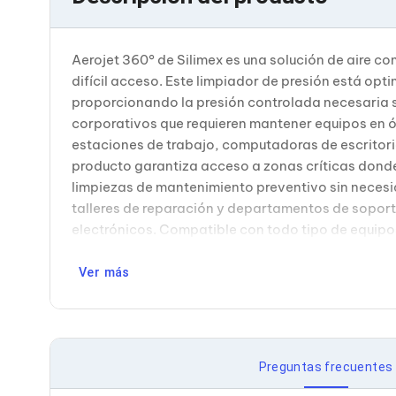
Bluetooth
Adaptadores Video
Adaptadores Video DisplayPort
Aerojet 360° de Silimex es una solución de aire c
Divisores de Video
difícil acceso. Este limpiador de presión está op
Adaptadores Video HDMI
Extensores y Receptores de Vídeo
proporcionando la presión controlada necesaria si
Adaptadores Video DVI
corporativos que requieren mantener equipos en óp
Adaptadores Video VGA / HD15
estaciones de trabajo, computadoras de escritorio
Repetidores USB
producto garantiza acceso a zonas críticas dond
Adaptadores Audio
limpiezas de mantenimiento preventivo sin necesid
Adaptadores Audio AUX
Adaptadores Audio USB
talleres de reparación y departamentos de soporte
Dispositivos de Entrada
electrónicos. Compatible con todo tipo de equipos
Mouse
Mousepads
Ver más
Teclados
Teclados Numéricos
Controles de Juego para PC
Servidores
Accesorios para Servidores
Racks y Gabinetes
Preguntas frecuentes
Charolas para Racks y Gabinetes