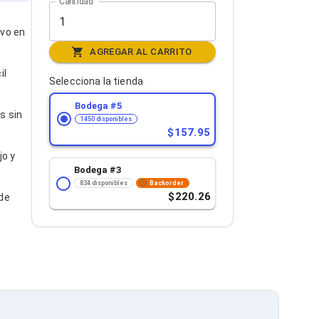
Cantidad
lvo en
AGREGAR AL CARRITO
il
Selecciona la tienda
Bodega #
5
s sin
1450 disponibles
157.95
jo y
Bodega #
3
834 disponibles
Backorder
220.26
 de