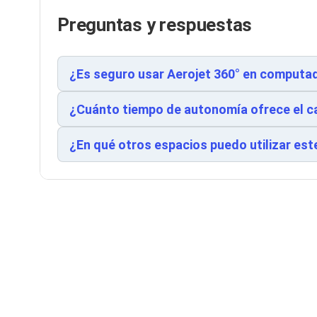
Cableado Estructurado para Servidores
Cables KVM
Preguntas y respuestas
Fuentes de Poder
Enfriamiento para Servidores
Soportes y Paneles
¿Es seguro usar Aerojet 360° en computad
Sistemas Operativos para Servidores
Servidores
Soportes de Datos
¿Cuánto tiempo de autonomía ofrece el c
Ultrium
Discos Duros / SSD / NAS
¿En qué otros espacios puedo utilizar es
Accesorios para Discos Duros
Gabinetes de Discos Duros
Discos Duros Externos
Discos Duros para NAS
Discos Duros para Videovigilancia
Discos Duros para Servidores
Accesorios para SSD
Gabinetes para SSD
Almacenamiento MSA
Discos Duros Internos para PC
Discos Duros Internos para Laptop
Monitores
Monitores