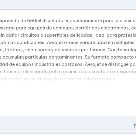
omprimido de 660ml diseñada específicamente para la eliminac
timizado para equipos de cómputo, periféricos electrónicos, c
n dañar circuitos o superficies delicadas. Ideal para profesi
timas condiciones, Aerojet ofrece versatilidad en múltiples e
, laptops, impresoras y accesorios periféricos. Con tecnolog
e acumulan partículas contaminantes. Su formato compacto 
ad de equipos industriales costosos. Aerojet se distingue po
 técnico, eliminando polvo acumulado que afecta refrigeraci
 de cómputo sin riesgo de corrosión o daño residual.
F