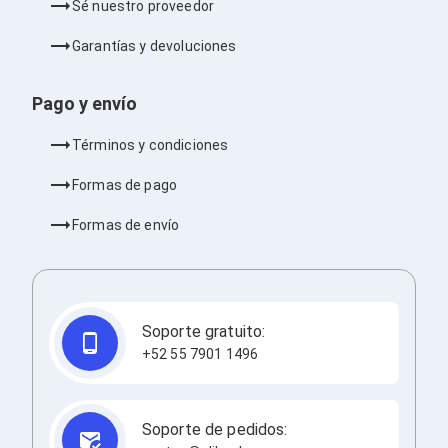
Sé nuestro proveedor
Barras de Sonido
Reproductores MP3 / MP4
Garantías y devoluciones
Sonido para Centros de Entretenimiento
Soportes
Home Theater
Pago y envío
Proyección
Proyectores
Términos y condiciones
Accesorios Proyectores
Soportes de Proyectores
Formas de pago
Presentadores
Maletines para Proyectores
Formas de envío
Pantallas de Proyección
Pizarrones Interactivos
Adaptadores de Red para Proyectores
TV y Pantallas
Accesorios TV
Soporte gratuito:
Soportes para Pantallas
Controles Remoto
+52 55 7901 1496
Reproductores para Transmisión Multimedia
Pantallas
Pantallas Comerciales
Soporte de pedidos:
Pantallas Interactivas