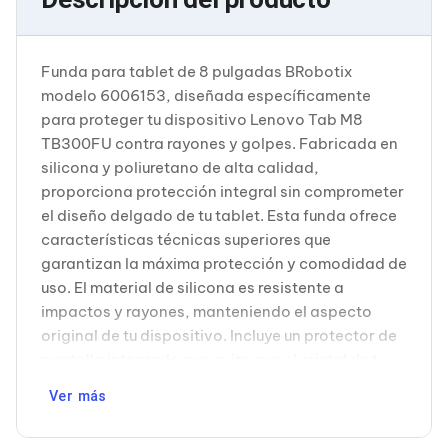
Cableado Estructurado para Servidores
Cables KVM
Fuentes de Poder
Enfriamiento para Servidores
Funda para tablet de 8 pulgadas BRobotix
Soportes y Paneles
modelo 6006153, diseñada específicamente
Sistemas Operativos para Servidores
para proteger tu dispositivo Lenovo Tab M8
Servidores
TB300FU contra rayones y golpes. Fabricada en
Soportes de Datos
Ultrium
silicona y poliuretano de alta calidad,
Discos Duros / SSD / NAS
proporciona protección integral sin comprometer
Accesorios para Discos Duros
el diseño delgado de tu tablet. Esta funda ofrece
Gabinetes de Discos Duros
características técnicas superiores que
Discos Duros Externos
garantizan la máxima protección y comodidad de
Discos Duros para NAS
Discos Duros para Videovigilancia
uso. El material de silicona es resistente a
Discos Duros para Servidores
impactos y rayones, manteniendo el aspecto
Accesorios para SSD
original de tu dispositivo. Incluye un protector de
Gabinetes para SSD
pantalla integrado que evita que el cristal de tu
Almacenamiento MSA
tablet entre en contacto directo con superficies
Discos Duros Internos para PC
Ver más
Discos Duros Internos para Laptop
externas. El tirante ajustable para hombro
Monitores
permite transportar tu tablet cómodamente en
Monitores