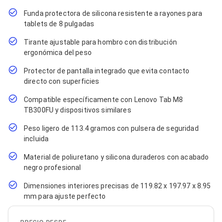
Cables SFP+
Cables Coaxiales
Funda protectora de silicona resistente a rayones para
Accesorios para Cables
tablets de 8 pulgadas
Jacks de Red
Conectores
Tirante ajustable para hombro con distribución
Tapas y Cajas
ergonómica del peso
Herramientas para Cables
Pinzas Ponchadoras
Protector de pantalla integrado que evita contacto
Probadores de Cable
directo con superficies
Cortadoras de Cable
Protectores para Cables
Compatible específicamente con Lenovo Tab M8
Cables para Impresoras
TB300FU y dispositivos similares
Bobinas
Peso ligero de 113.4 gramos con pulsera de seguridad
Cableado Estructurado
Sujetadores de Cables
incluida
Cinchos
Material de poliuretano y silicona duraderos con acabado
Adaptadores
negro profesional
Adaptadores PC
Adaptadores PC USB
Dimensiones interiores precisas de 119.82 x 197.97 x 8.95
Adaptadores PC Serial
mm para ajuste perfecto
Adaptadores PC SATA
Adaptadores PC IDE
Adaptadores PC Teclado