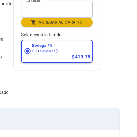
Cantidad
imento
AGREGAR AL CARRITO
Selecciona la tienda
so
Bodega #
5
314 disponibles
419.78
s
rcado