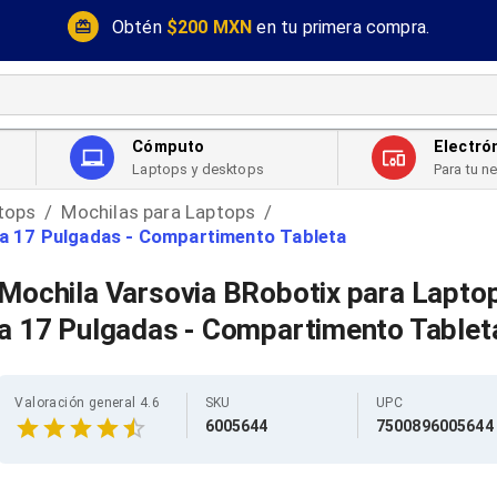
Obtén
$200 MXN
en tu primera compra.
Cómputo
Electró
Laptops y desktops
Para tu n
tops
Mochilas para Laptops
/
/
 a 17 Pulgadas - Compartimento Tableta
Mochila Varsovia BRobotix para Lapto
a 17 Pulgadas - Compartimento Tablet
Valoración general 4.6
SKU
UPC
6005644
7500896005644