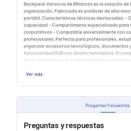
Bluetooth
Backpack Varsovia de BRobotix es la solución de 
Adaptadores Video
organización. Fabricada en poliéster de alta resi
Adaptadores Video DisplayPort
portátil. Características técnicas destacadas: 
Divisores de Video
capacidad - Compartimento especializado para ta
Adaptadores Video HDMI
corporativos - Compatible universalmente con cua
Extensores y Receptores de Vídeo
Adaptadores Video DVI
profesionales: Perfecta para profesionales, estud
Adaptadores Video VGA / HD15
organizar accesorios tecnológicos, documentos y
Repetidores USB
funcionalidad B2B con diseño minimalista. El com
Adaptadores Audio
peso, mientras que la compatibilidad universal ga
Adaptadores Audio AUX
Adaptadores Audio USB
Dispositivos de Entrada
Ver más
Mouse
Mousepads
Teclados
Teclados Numéricos
Controles de Juego para PC
Preguntas frecuentes
Servidores
Accesorios para Servidores
Racks y Gabinetes
Preguntas y respuestas
Charolas para Racks y Gabinetes