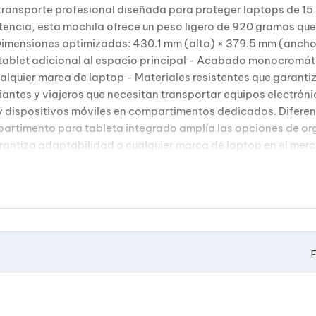
transporte profesional diseñada para proteger laptops de 15
stencia, esta mochila ofrece un peso ligero de 920 gramos qu
- Dimensiones optimizadas: 430.1 mm (alto) × 379.5 mm (anc
blet adicional al espacio principal - Acabado monocromátic
lquier marca de laptop - Materiales resistentes que garantiz
iantes y viajeros que necesitan transportar equipos electrón
 dispositivos móviles en compartimentos dedicados. Diferen
partimento para tableta integrado amplía las opciones de or
rantiza adaptabilidad a cualquier marca de laptop en el mer
F