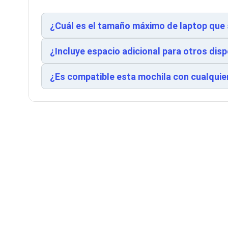
Cableado Estructurado para Servidores
Cables KVM
Fuentes de Poder
¿Cuál es el tamaño máximo de laptop que 
Enfriamiento para Servidores
Soportes y Paneles
¿Incluye espacio adicional para otros dis
Sistemas Operativos para Servidores
Servidores
Soportes de Datos
¿Es compatible esta mochila con cualquie
Ultrium
Discos Duros / SSD / NAS
Accesorios para Discos Duros
Gabinetes de Discos Duros
Discos Duros Externos
Discos Duros para NAS
Discos Duros para Videovigilancia
Discos Duros para Servidores
Accesorios para SSD
Gabinetes para SSD
Almacenamiento MSA
Discos Duros Internos para PC
Discos Duros Internos para Laptop
Monitores
Monitores