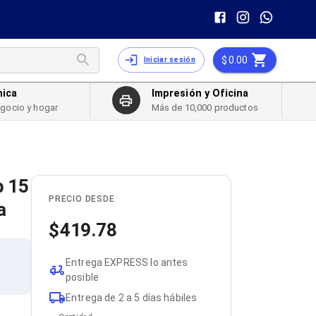
0.00
Iniciar sesión
nica
Impresión y Oficina
egocio y hogar
Más de 10,000 productos
p 15
PRECIO DESDE
a
419.78
Entrega EXPRESS lo antes
posible
Entrega de 2 a 5 días hábiles