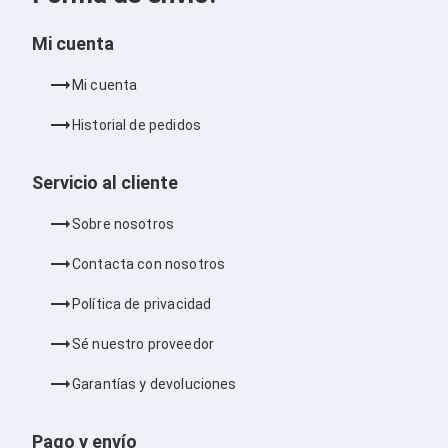
Kits de Herramientas
Candados para PC's
Protectores para PC's
Mi cuenta
Limpiadores para Electrónicos
Lentes para Computadora
Mi cuenta
Laptops
PC's de Escritorio
Historial de pedidos
Workstations
All in One
Mini PC's
Servicio al cliente
Barebones
Electrónica de Consumo
Sobre nosotros
Audio
Accesorios de Audio
Contacta con nosotros
Micrófonos
Estuches y Cajas
Política de privacidad
Bases para Audífonos
Accesorios para Micrófonos
Sé nuestro proveedor
Audífonos Intrauriculares
Bocinas
Garantías y devoluciones
Bocinas y Bafles
Bocinas Portátiles
Pago y envío
Bocinas para Computadora