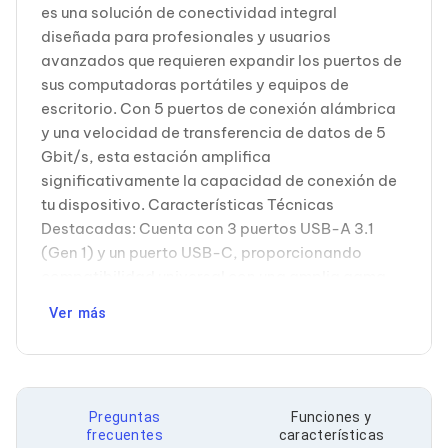
Cableado Estructurado para Servidores
es una solución de conectividad integral
Cables KVM
diseñada para profesionales y usuarios
Fuentes de Poder
avanzados que requieren expandir los puertos de
Enfriamiento para Servidores
sus computadoras portátiles y equipos de
Soportes y Paneles
Sistemas Operativos para Servidores
escritorio. Con 5 puertos de conexión alámbrica
Servidores
y una velocidad de transferencia de datos de 5
Soportes de Datos
Gbit/s, esta estación amplifica
Ultrium
significativamente la capacidad de conexión de
Discos Duros / SSD / NAS
tu dispositivo. Características Técnicas
Accesorios para Discos Duros
Gabinetes de Discos Duros
Destacadas: Cuenta con 3 puertos USB-A 3.1
Discos Duros Externos
(Gen 1) y un puerto USB-C, proporcionando
Discos Duros para NAS
compatibilidad universal con una amplia gama
Discos Duros para Videovigilancia
de periféricos y dispositivos. La interfaz host
Discos Duros para Servidores
Ver más
USB-C 3.2 garantiza conexiones rápidas y
Accesorios para SSD
Gabinetes para SSD
estables, mientras que su tarjeta de lectura
Almacenamiento MSA
integrada permite acceso directo a tarjetas de
Discos Duros Internos para PC
memoria MicroSD y SD sin necesidad de
Discos Duros Internos para Laptop
Preguntas
Funciones y
adaptadores adicionales. Aplicaciones
Monitores
frecuentes
características
Profesionales: Ideal para fotógrafos,
Monitores