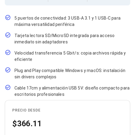
Cables SFP+
Cables Coaxiales
Accesorios para Cables
Jacks de Red
5 puertos de conectividad: 3 USB-A 3.1 y 1 USB-C para
Conectores
máxima versatilidad periférica
Tapas y Cajas
Tarjeta lectora SD/MicroSD integrada para acceso
Herramientas para Cables
inmediato sin adaptadores
Pinzas Ponchadoras
Probadores de Cable
Velocidad transferencia 5 Gbit/s: copia archivos rápida y
Cortadoras de Cable
eficiente
Protectores para Cables
Cables para Impresoras
Plug and Play compatible Windows y macOS: instalación
Bobinas
sin drivers complejos
Cableado Estructurado
Sujetadores de Cables
Cable 17cm y alimentación USB 5V: diseño compacto para
Cinchos
escritorios profesionales
Adaptadores
Adaptadores PC
Adaptadores PC USB
PRECIO DESDE
Adaptadores PC Serial
Adaptadores PC SATA
366.11
Adaptadores PC IDE
Adaptadores PC Teclado