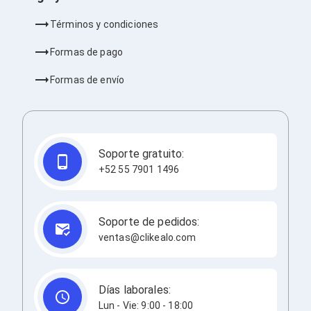
Barras de Sonido
Reproductores MP3 / MP4
Términos y condiciones
Sonido para Centros de Entretenimiento
Soportes
Formas de pago
Home Theater
Proyección
Formas de envío
Proyectores
Accesorios Proyectores
Soportes de Proyectores
Presentadores
Maletines para Proyectores
Soporte gratuito:
Pantallas de Proyección
+52 55 7901 1496
Pizarrones Interactivos
Adaptadores de Red para Proyectores
TV y Pantallas
Accesorios TV
Soporte de pedidos:
Soportes para Pantallas
ventas@clikealo.com
Controles Remoto
Reproductores para Transmisión Multimedia
Pantallas
Pantallas Comerciales
Días laborales:
Pantallas Interactivas
Lun - Vie: 9:00 - 18:00