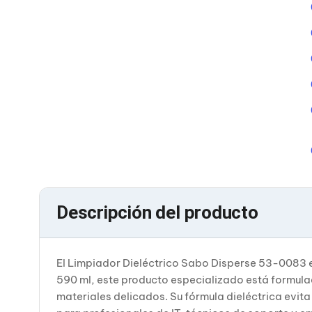
Cables SFP+
Cables Coaxiales
Accesorios para Cables
Jacks de Red
Conectores
Tapas y Cajas
Herramientas para Cables
Pinzas Ponchadoras
Probadores de Cable
Cortadoras de Cable
Protectores para Cables
Cables para Impresoras
Bobinas
Cableado Estructurado
Sujetadores de Cables
Descripción del producto
Cinchos
Adaptadores
Adaptadores PC
Adaptadores PC USB
El Limpiador Dieléctrico Sabo Disperse 53-0083 
Adaptadores PC Serial
Adaptadores PC SATA
590 ml, este producto especializado está formulad
Adaptadores PC IDE
materiales delicados. Su fórmula dieléctrica evita 
Adaptadores PC Teclado