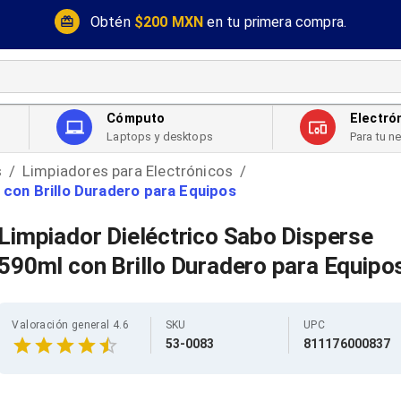
Obtén
$200 MXN
en tu primera compra.
Cómputo
Electró
Laptops y desktops
Para tu n
s
Limpiadores para Electrónicos
/
/
 con Brillo Duradero para Equipos
Limpiador Dieléctrico Sabo Disperse
590ml con Brillo Duradero para Equipo
Valoración general 4.6
SKU
UPC
53-0083
811176000837