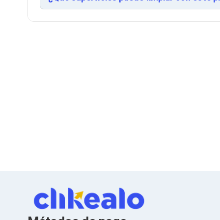
Cableado Estructurado para Servidores
Cables KVM
Fuentes de Poder
Enfriamiento para Servidores
Soportes y Paneles
Sistemas Operativos para Servidores
Servidores
Soportes de Datos
Ultrium
Discos Duros / SSD / NAS
Accesorios para Discos Duros
Gabinetes de Discos Duros
Discos Duros Externos
Discos Duros para NAS
Discos Duros para Videovigilancia
Discos Duros para Servidores
Accesorios para SSD
Gabinetes para SSD
Almacenamiento MSA
Discos Duros Internos para PC
Discos Duros Internos para Laptop
Monitores
Monitores