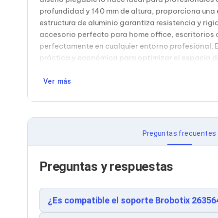
Bluetooth
profundidad y 140 mm de altura, proporciona una el
Adaptadores Video
estructura de aluminio garantiza resistencia y ri
Adaptadores Video DisplayPort
accesorio perfecto para home office, escritorios
Divisores de Video
Adaptadores Video HDMI
perfectamente en cualquier entorno profesional. 
Extensores y Receptores de Vídeo
práctica y económica para optimizar el espacio de
Adaptadores Video DVI
Adaptadores Video VGA / HD15
Ver más
Repetidores USB
Adaptadores Audio
Adaptadores Audio AUX
Adaptadores Audio USB
Dispositivos de Entrada
Mouse
Preguntas frecuentes
Mousepads
Teclados
Teclados Numéricos
Preguntas y respuestas
Controles de Juego para PC
Servidores
Accesorios para Servidores
¿Es compatible el soporte Brobotix 26356
Racks y Gabinetes
Charolas para Racks y Gabinetes