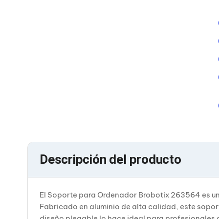
Cables SFP+
Cables Coaxiales
Accesorios para Cables
Jacks de Red
Conectores
Tapas y Cajas
Herramientas para Cables
Pinzas Ponchadoras
Probadores de Cable
Cortadoras de Cable
Protectores para Cables
Cables para Impresoras
Bobinas
Cableado Estructurado
Sujetadores de Cables
Cinchos
Descripción del producto
Adaptadores
Adaptadores PC
Adaptadores PC USB
Adaptadores PC Serial
El Soporte para Ordenador Brobotix 263564 es una
Adaptadores PC SATA
Adaptadores PC IDE
Fabricado en aluminio de alta calidad, este sopor
Adaptadores PC Teclado
diseño plegable lo hace ideal para profesionale