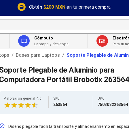
Obtén
$200 MXN
en tu primera compra.
Cómputo
Electró
Laptops y desktops
Para tu n
tops
Bases para Laptops
Soporte Plegable de Alumi
/
/
Soporte Plegable de Aluminio para
Computadora Portátil Brobotix 26356
Valoración general 4.6
SKU
UPC
263564
7503032263564
Diseño plegable facilita transporte y almacenamiento en espac