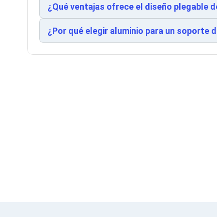
Cableado Estructurado para Servidores
¿Qué ventajas ofrece el diseño plegable 
Cables KVM
Fuentes de Poder
¿Por qué elegir aluminio para un soporte 
Enfriamiento para Servidores
Soportes y Paneles
Sistemas Operativos para Servidores
Servidores
Soportes de Datos
Ultrium
Discos Duros / SSD / NAS
Accesorios para Discos Duros
Gabinetes de Discos Duros
Discos Duros Externos
Discos Duros para NAS
Discos Duros para Videovigilancia
Discos Duros para Servidores
Accesorios para SSD
Gabinetes para SSD
Almacenamiento MSA
Discos Duros Internos para PC
Discos Duros Internos para Laptop
Monitores
Monitores