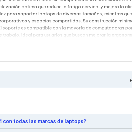
evación óptima que reduce la fatiga cervical y mejora la aline
gidez para soportar laptops de diversos tamaños, mientras que
 corporativos y espacios compartidos. Su construcción minima
El soporte es compatible con la mayoría de computadoras por
 trabajo. Ideal para usuarios que buscan mejorar la ergonomí
F
4 con todas las marcas de laptops?