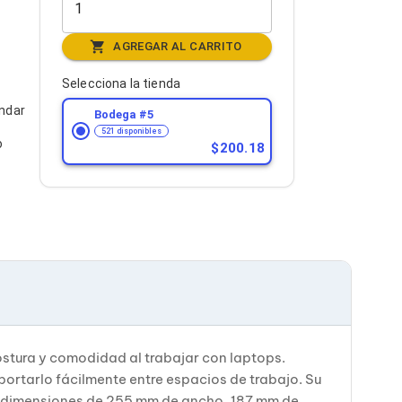
AGREGAR AL CARRITO
Selecciona la tienda
ándar
Bodega #
5
521 disponibles
o
200.18
stura y comodidad al trabajar con laptops.
portarlo fácilmente entre espacios de trabajo. Su
on dimensiones de 255 mm de ancho, 187 mm de