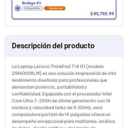
Cableado Estructurado para Servidores
Bodega #
3
Cables KVM
4 disponibles
Backorder
Fuentes de Poder
45,792.99
Enfriamiento para Servidores
Soportes y Paneles
Sistemas Operativos para Servidores
Servidores
Soportes de Datos
Descripción del producto
Ultrium
Discos Duros / SSD / NAS
Accesorios para Discos Duros
Gabinetes de Discos Duros
La Laptop Lenovo ThinkPad T14 G1 (modelo
Discos Duros Externos
21R40008LM) es una solución empresarial de alto
Discos Duros para NAS
rendimiento diseñada para profesionales que
Discos Duros para Videovigilancia
demandan potencia, portabilidad y
Discos Duros para Servidores
Accesorios para SSD
confiabilidad. Equipada con el procesador Intel
Gabinetes para SSD
Core Ultra 7-255H de última generación con 16
Almacenamiento MSA
núcleos y velocidad turbo de 5.10GHz, esta
Discos Duros Internos para PC
computadora portátil de 14 pulgadas ofrece un
Discos Duros Internos para Laptop
desempeño excepcional para multitarea, análisis
Monitores
Monitores