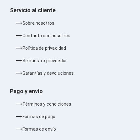
Barras de Sonido
Servicio al cliente
Reproductores MP3 / MP4
Sonido para Centros de Entretenimiento
Soportes
Sobre nosotros
Home Theater
Proyección
Contacta con nosotros
Proyectores
Accesorios Proyectores
Política de privacidad
Soportes de Proyectores
Presentadores
Sé nuestro proveedor
Maletines para Proyectores
Pantallas de Proyección
Garantías y devoluciones
Pizarrones Interactivos
Adaptadores de Red para Proyectores
Pago y envío
TV y Pantallas
Accesorios TV
Soportes para Pantallas
Términos y condiciones
Controles Remoto
Reproductores para Transmisión Multimedia
Formas de pago
Pantallas
Pantallas Comerciales
Formas de envío
Pantallas Interactivas