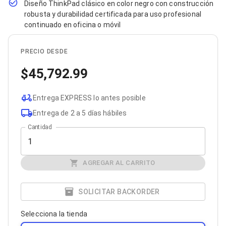
Diseño ThinkPad clásico en color negro con construcción
Bluetooth
robusta y durabilidad certificada para uso profesional
Adaptadores Video
continuado en oficina o móvil
Adaptadores Video DisplayPort
Divisores de Video
Adaptadores Video HDMI
PRECIO DESDE
Extensores y Receptores de Vídeo
Adaptadores Video DVI
45,792.99
Adaptadores Video VGA / HD15
Repetidores USB
Adaptadores Audio
Entrega EXPRESS lo antes posible
Adaptadores Audio AUX
Entrega de 2 a 5 días hábiles
Adaptadores Audio USB
Dispositivos de Entrada
Cantidad
Mouse
Mousepads
Teclados
AGREGAR AL CARRITO
Teclados Numéricos
Controles de Juego para PC
Servidores
SOLICITAR BACKORDER
Accesorios para Servidores
Racks y Gabinetes
Selecciona la tienda
Charolas para Racks y Gabinetes