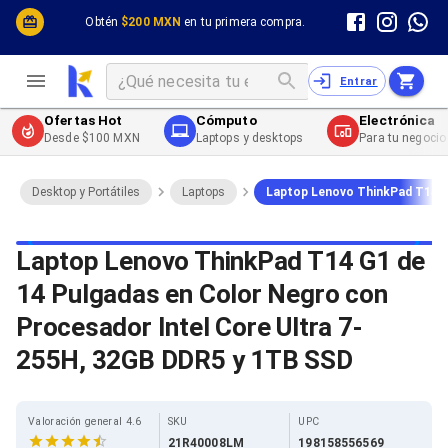
Cómputo y Hardware
Cómputo y Hardware
Obtén
$200 MXN
en tu primera compra.
Desktop y Portátiles
Cables
Electrónica de Consumo
Cables PC
Redes
Cables PC USB
Entrar
Impresión y Consumibles
Cables PC Serial
Celulares y Telefonía
Cables PC SATA / eSATA
Ofertas Hot
Cómputo
Electrónica
Energía
Cables PC SAS
Desde $100 MXN
Laptops y desktops
Para tu negocio
Cables PC VGA / HD15
Cables de Audio / Video
Cables de Audio / Video HDMI
Desktop y Portátiles
Laptops
Laptop Lenovo ThinkPad T14 G1
Cables de Audio / Video AUX
Cables de Audio / Video DisplayPort
Cables de Audio / Video VGA
Laptop Lenovo ThinkPad T14 G1 de
Cables de Audio / Video RCA
14 Pulgadas en Color Negro con
Cables de Audio / Video Toslink
Cables de Audio / Video DVI
Procesador Intel Core Ultra 7-
Cables de Energía
Cables de Poder (Interno)
255H, 32GB DDR5 y 1TB SSD
Cables de Poder (Externo)
Cables de Red
Cables Patch
Valoración general 4.6
SKU
UPC
Cables Fibra Óptica
21R40008LM
198158556569