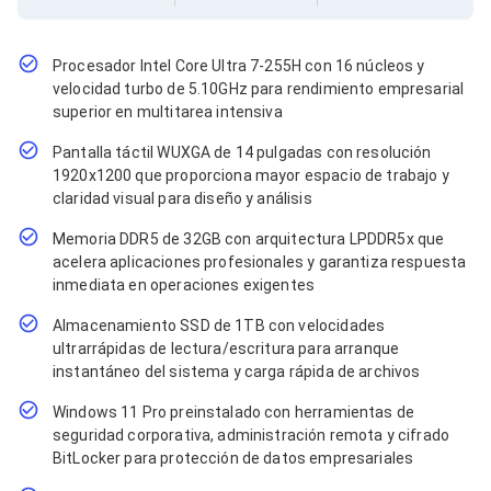
Cables SFP+
Cables Coaxiales
Accesorios para Cables
Jacks de Red
Procesador Intel Core Ultra 7-255H con 16 núcleos y
Conectores
velocidad turbo de 5.10GHz para rendimiento empresarial
Tapas y Cajas
superior en multitarea intensiva
Herramientas para Cables
Pantalla táctil WUXGA de 14 pulgadas con resolución
Pinzas Ponchadoras
Probadores de Cable
1920x1200 que proporciona mayor espacio de trabajo y
Cortadoras de Cable
claridad visual para diseño y análisis
Protectores para Cables
Memoria DDR5 de 32GB con arquitectura LPDDR5x que
Cables para Impresoras
acelera aplicaciones profesionales y garantiza respuesta
Bobinas
Cableado Estructurado
inmediata en operaciones exigentes
Sujetadores de Cables
Almacenamiento SSD de 1TB con velocidades
Cinchos
ultrarrápidas de lectura/escritura para arranque
Adaptadores
instantáneo del sistema y carga rápida de archivos
Adaptadores PC
Adaptadores PC USB
Windows 11 Pro preinstalado con herramientas de
Adaptadores PC Serial
seguridad corporativa, administración remota y cifrado
Adaptadores PC SATA
BitLocker para protección de datos empresariales
Adaptadores PC IDE
Adaptadores PC Teclado