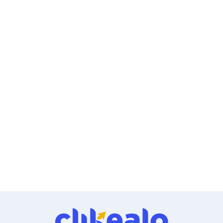
Cableado Estructurado para Servidores
Cables KVM
Fuentes de Poder
Enfriamiento para Servidores
Soportes y Paneles
Sistemas Operativos para Servidores
Servidores
Soportes de Datos
Ultrium
Discos Duros / SSD / NAS
Accesorios para Discos Duros
Gabinetes de Discos Duros
Discos Duros Externos
Discos Duros para NAS
Discos Duros para Videovigilancia
Discos Duros para Servidores
Accesorios para SSD
Gabinetes para SSD
Almacenamiento MSA
Discos Duros Internos para PC
Discos Duros Internos para Laptop
Monitores
Monitores