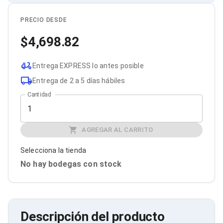
Cables SFP+
Cables Coaxiales
Accesorios para Cables
PRECIO DESDE
Jacks de Red
4,698.82
Conectores
Tapas y Cajas
Herramientas para Cables
Entrega EXPRESS lo antes posible
Pinzas Ponchadoras
Probadores de Cable
Entrega de 2 a 5 días hábiles
Cortadoras de Cable
Cantidad
Protectores para Cables
Cables para Impresoras
Bobinas
Cableado Estructurado
AGREGAR AL CARRITO
Sujetadores de Cables
Cinchos
Selecciona la tienda
Adaptadores
No hay bodegas con stock
Adaptadores PC
Adaptadores PC USB
Adaptadores PC Serial
Adaptadores PC SATA
Adaptadores PC IDE
Descripción del producto
Adaptadores PC Teclado