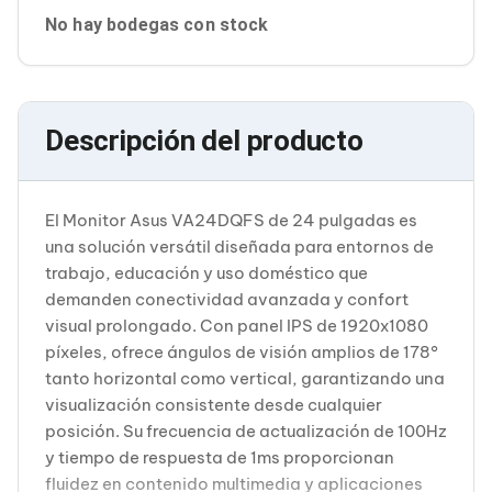
Cableado Estructurado para Servidores
No hay bodegas con stock
Cables KVM
Fuentes de Poder
Enfriamiento para Servidores
Soportes y Paneles
Sistemas Operativos para Servidores
Descripción del producto
Servidores
Soportes de Datos
Ultrium
Discos Duros / SSD / NAS
El Monitor Asus VA24DQFS de 24 pulgadas es
Accesorios para Discos Duros
una solución versátil diseñada para entornos de
Gabinetes de Discos Duros
Discos Duros Externos
trabajo, educación y uso doméstico que
Discos Duros para NAS
demanden conectividad avanzada y confort
Discos Duros para Videovigilancia
visual prolongado. Con panel IPS de 1920x1080
Discos Duros para Servidores
píxeles, ofrece ángulos de visión amplios de 178°
Accesorios para SSD
tanto horizontal como vertical, garantizando una
Gabinetes para SSD
Almacenamiento MSA
visualización consistente desde cualquier
Discos Duros Internos para PC
posición. Su frecuencia de actualización de 100Hz
Discos Duros Internos para Laptop
y tiempo de respuesta de 1ms proporcionan
Monitores
fluidez en contenido multimedia y aplicaciones
Monitores