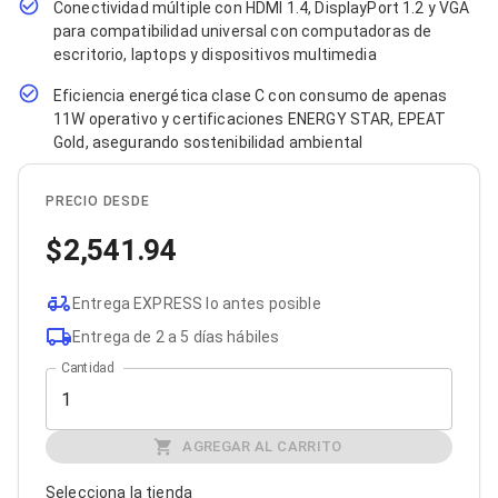
Conectividad múltiple con HDMI 1.4, DisplayPort 1.2 y VGA
Bluetooth
para compatibilidad universal con computadoras de
Adaptadores Video
escritorio, laptops y dispositivos multimedia
Adaptadores Video DisplayPort
Divisores de Video
Eficiencia energética clase C con consumo de apenas
Adaptadores Video HDMI
11W operativo y certificaciones ENERGY STAR, EPEAT
Extensores y Receptores de Vídeo
Gold, asegurando sostenibilidad ambiental
Adaptadores Video DVI
Adaptadores Video VGA / HD15
Repetidores USB
PRECIO DESDE
Adaptadores Audio
Adaptadores Audio AUX
2,541.94
Adaptadores Audio USB
Dispositivos de Entrada
Mouse
Entrega EXPRESS lo antes posible
Mousepads
Entrega de 2 a 5 días hábiles
Teclados
Cantidad
Teclados Numéricos
Controles de Juego para PC
Servidores
Accesorios para Servidores
AGREGAR AL CARRITO
Racks y Gabinetes
Charolas para Racks y Gabinetes
Selecciona la tienda