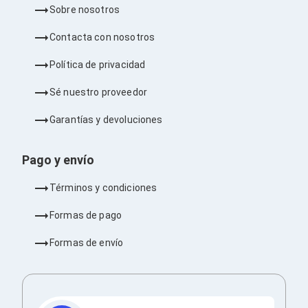
Barras de Sonido
Sobre nosotros
Reproductores MP3 / MP4
Sonido para Centros de Entretenimiento
Contacta con nosotros
Soportes
Home Theater
Política de privacidad
Proyección
Proyectores
Sé nuestro proveedor
Accesorios Proyectores
Soportes de Proyectores
Garantías y devoluciones
Presentadores
Maletines para Proyectores
Pago y envío
Pantallas de Proyección
Pizarrones Interactivos
Adaptadores de Red para Proyectores
Términos y condiciones
TV y Pantallas
Accesorios TV
Formas de pago
Soportes para Pantallas
Controles Remoto
Formas de envío
Reproductores para Transmisión Multimedia
Pantallas
Pantallas Comerciales
Pantallas Interactivas