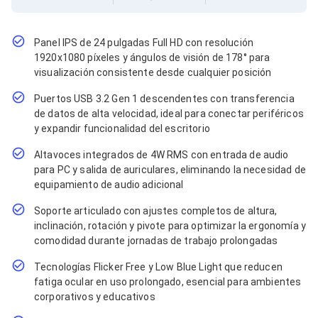
Cables SFP+
Cables Coaxiales
Accesorios para Cables
Jacks de Red
Panel IPS de 24 pulgadas Full HD con resolución
Conectores
1920x1080 píxeles y ángulos de visión de 178° para
Tapas y Cajas
visualización consistente desde cualquier posición
Herramientas para Cables
Puertos USB 3.2 Gen 1 descendentes con transferencia
Pinzas Ponchadoras
Probadores de Cable
de datos de alta velocidad, ideal para conectar periféricos
Cortadoras de Cable
y expandir funcionalidad del escritorio
Protectores para Cables
Altavoces integrados de 4W RMS con entrada de audio
Cables para Impresoras
para PC y salida de auriculares, eliminando la necesidad de
Bobinas
Cableado Estructurado
equipamiento de audio adicional
Sujetadores de Cables
Soporte articulado con ajustes completos de altura,
Cinchos
inclinación, rotación y pivote para optimizar la ergonomía y
Adaptadores
comodidad durante jornadas de trabajo prolongadas
Adaptadores PC
Adaptadores PC USB
Tecnologías Flicker Free y Low Blue Light que reducen
Adaptadores PC Serial
fatiga ocular en uso prolongado, esencial para ambientes
Adaptadores PC SATA
corporativos y educativos
Adaptadores PC IDE
Adaptadores PC Teclado