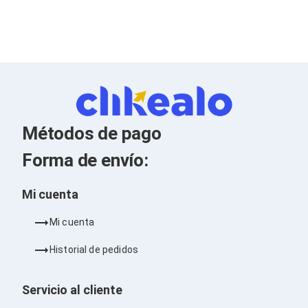
Kits de Herramientas
Candados para PC's
Protectores para PC's
Limpiadores para Electrónicos
Lentes para Computadora
Laptops
PC's de Escritorio
Workstations
All in One
Mini PC's
Métodos de pago
Barebones
Electrónica de Consumo
Forma de envío:
Audio
Accesorios de Audio
Mi cuenta
Micrófonos
Estuches y Cajas
Bases para Audífonos
Mi cuenta
Accesorios para Micrófonos
Audífonos Intrauriculares
Historial de pedidos
Bocinas
Bocinas y Bafles
Servicio al cliente
Bocinas Portátiles
Bocinas para Computadora