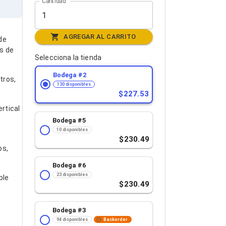
Cantidad
AGREGAR AL CARRITO
de
s de
Selecciona la tienda
Bodega #
2
tros,
130 disponibles
227.53
rtical
Bodega #
5
10 disponibles
230.49
os,
Bodega #
6
23 disponibles
ble
230.49
Bodega #
3
94 disponibles
Backorder