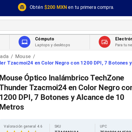
Obtén
$200 MXN
en tu primera compra.
Cómputo
Electró
Laptops y desktops
Para tu n
rada
Mouse
/
/
er Tzacmoi24 en Color Negro con 1200 DPI, 7 Botones y
Mouse Óptico Inalámbrico TechZone
Thunder Tzacmoi24 en Color Negro co
1200 DPI, 7 Botones y Alcance de 10
Metros
Valoración general 4.6
SKU
UPC