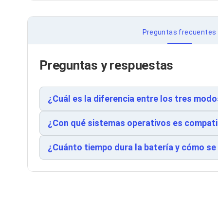
Cableado Estructurado para Servidores
Cables KVM
Fuentes de Poder
Enfriamiento para Servidores
Preguntas frecuentes
Soportes y Paneles
Sistemas Operativos para Servidores
Servidores
Preguntas y respuestas
Soportes de Datos
Ultrium
Discos Duros / SSD / NAS
¿Cuál es la diferencia entre los tres mo
Accesorios para Discos Duros
Gabinetes de Discos Duros
Discos Duros Externos
¿Con qué sistemas operativos es compati
Discos Duros para NAS
Discos Duros para Videovigilancia
¿Cuánto tiempo dura la batería y cómo se
Discos Duros para Servidores
Accesorios para SSD
Gabinetes para SSD
Almacenamiento MSA
Discos Duros Internos para PC
Discos Duros Internos para Laptop
Monitores
Monitores