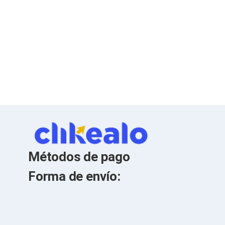
Soportes para Monitores
Monitores Portátiles
Filtros de Privacidad para Monitores
Accesorios para Estaciones de Trabajo
Estaciones de Trabajo
Memorias RAM y Flash
Memorias RAM para PC
Memorias RAM para Servidores
Memorias RAM para Laptop
Memorias USB
Lectores de Memoria
Memorias Flash
Componentes
Tarjetas de Expansión
Tarjetas PCI Express
Métodos de pago
Tarjetas de Sonido
Tarjetas PCI
Forma de envío:
Procesadores
Procesadores para PC
Enfriamiento y Ventilación
Disipadores para CPU
Pasta Térmica