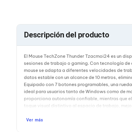
Bluetooth
Adaptadores Video
Adaptadores Video DisplayPort
Divisores de Video
Adaptadores Video HDMI
Descripción del producto
Extensores y Receptores de Vídeo
Adaptadores Video DVI
Adaptadores Video VGA / HD15
Repetidores USB
El Mouse TechZone Thunder Tzacmoi24 es un dispos
Adaptadores Audio
Adaptadores Audio AUX
sesiones de trabajo o gaming. Con tecnología de 
Adaptadores Audio USB
mouse se adapta a diferentes velocidades de trab
Dispositivos de Entrada
datos estable con un alcance de 10 metros, elimi
Mouse
Equipado con 7 botones programables, una rueda 
Mousepads
ideal para usuarios tanto de Windows como de m
Teclados
Teclados Numéricos
proporciona autonomía confiable, mientras que el
Controles de Juego para PC
toque visual distintivo al espacio de trabajo, me
Servidores
Accesorios para Servidores
Ver más
Racks y Gabinetes
Charolas para Racks y Gabinetes