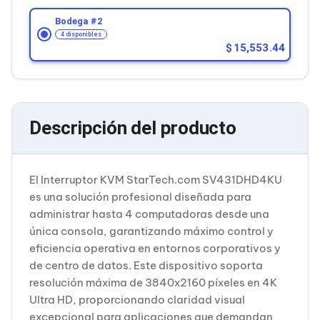
Cableado Estructurado para Servidores
Cables KVM
Bodega #
2
Fuentes de Poder
4 disponibles
Enfriamiento para Servidores
15,553.44
Soportes y Paneles
Sistemas Operativos para Servidores
Servidores
Soportes de Datos
Ultrium
Descripción del producto
Discos Duros / SSD / NAS
Accesorios para Discos Duros
Gabinetes de Discos Duros
Discos Duros Externos
El Interruptor KVM StarTech.com SV431DHD4KU
Discos Duros para NAS
es una solución profesional diseñada para
Discos Duros para Videovigilancia
administrar hasta 4 computadoras desde una
Discos Duros para Servidores
única consola, garantizando máximo control y
Accesorios para SSD
Gabinetes para SSD
eficiencia operativa en entornos corporativos y
Almacenamiento MSA
de centro de datos. Este dispositivo soporta
Discos Duros Internos para PC
resolución máxima de 3840x2160 píxeles en 4K
Discos Duros Internos para Laptop
Ultra HD, proporcionando claridad visual
Monitores
excepcional para aplicaciones que demandan
Monitores