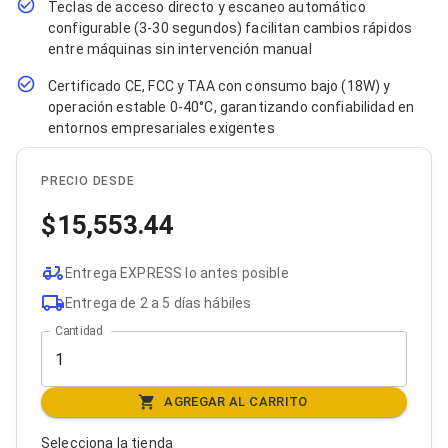
Teclas de acceso directo y escaneo automático
Bluetooth
configurable (3-30 segundos) facilitan cambios rápidos
Adaptadores Video
entre máquinas sin intervención manual
Adaptadores Video DisplayPort
Divisores de Video
Certificado CE, FCC y TAA con consumo bajo (18W) y
Adaptadores Video HDMI
operación estable 0-40°C, garantizando confiabilidad en
Extensores y Receptores de Vídeo
entornos empresariales exigentes
Adaptadores Video DVI
Adaptadores Video VGA / HD15
Repetidores USB
PRECIO DESDE
Adaptadores Audio
Adaptadores Audio AUX
15,553.44
Adaptadores Audio USB
Dispositivos de Entrada
Mouse
Entrega EXPRESS lo antes posible
Mousepads
Entrega de 2 a 5 días hábiles
Teclados
Cantidad
Teclados Numéricos
Controles de Juego para PC
Servidores
Accesorios para Servidores
AGREGAR AL CARRITO
Racks y Gabinetes
Charolas para Racks y Gabinetes
Selecciona la tienda