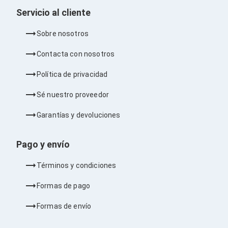
Barras de Sonido
Servicio al cliente
Reproductores MP3 / MP4
Sonido para Centros de Entretenimiento
Sobre nosotros
Soportes
Home Theater
Contacta con nosotros
Proyección
Proyectores
Política de privacidad
Accesorios Proyectores
Soportes de Proyectores
Sé nuestro proveedor
Presentadores
Maletines para Proyectores
Garantías y devoluciones
Pantallas de Proyección
Pizarrones Interactivos
Adaptadores de Red para Proyectores
Pago y envío
TV y Pantallas
Accesorios TV
Términos y condiciones
Soportes para Pantallas
Controles Remoto
Formas de pago
Reproductores para Transmisión Multimedia
Pantallas
Formas de envío
Pantallas Comerciales
Pantallas Interactivas