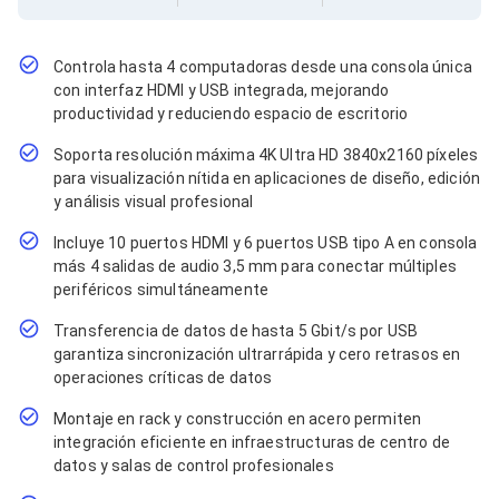
Cables SFP+
Cables Coaxiales
Accesorios para Cables
Jacks de Red
Controla hasta 4 computadoras desde una consola única
Conectores
con interfaz HDMI y USB integrada, mejorando
Tapas y Cajas
productividad y reduciendo espacio de escritorio
Herramientas para Cables
Soporta resolución máxima 4K Ultra HD 3840x2160 píxeles
Pinzas Ponchadoras
Probadores de Cable
para visualización nítida en aplicaciones de diseño, edición
Cortadoras de Cable
y análisis visual profesional
Protectores para Cables
Incluye 10 puertos HDMI y 6 puertos USB tipo A en consola
Cables para Impresoras
más 4 salidas de audio 3,5 mm para conectar múltiples
Bobinas
Cableado Estructurado
periféricos simultáneamente
Sujetadores de Cables
Transferencia de datos de hasta 5 Gbit/s por USB
Cinchos
garantiza sincronización ultrarrápida y cero retrasos en
Adaptadores
operaciones críticas de datos
Adaptadores PC
Adaptadores PC USB
Montaje en rack y construcción en acero permiten
Adaptadores PC Serial
integración eficiente en infraestructuras de centro de
Adaptadores PC SATA
datos y salas de control profesionales
Adaptadores PC IDE
Adaptadores PC Teclado