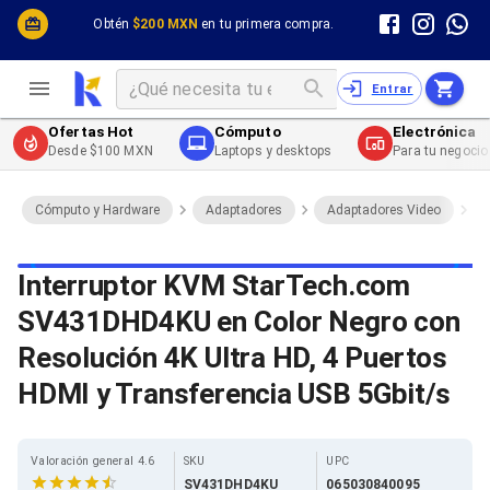
Cómputo y Hardware
Cómputo y Hardware
Obtén
$200 MXN
en tu primera compra.
Desktop y Portátiles
Cables
Electrónica de Consumo
Cables PC
Redes
Cables PC USB
Entrar
Impresión y Consumibles
Cables PC Serial
Celulares y Telefonía
Cables PC SATA / eSATA
Ofertas Hot
Cómputo
Electrónica
Energía
Cables PC SAS
Desde $100 MXN
Laptops y desktops
Para tu negocio
Cables PC VGA / HD15
Cables de Audio / Video
Cables de Audio / Video HDMI
Cómputo y Hardware
Adaptadores
Adaptadores Video
Cables de Audio / Video AUX
Cables de Audio / Video DisplayPort
Cables de Audio / Video VGA
Interruptor KVM StarTech.com
Cables de Audio / Video RCA
SV431DHD4KU en Color Negro con
Cables de Audio / Video Toslink
Cables de Audio / Video DVI
Resolución 4K Ultra HD, 4 Puertos
Cables de Energía
Cables de Poder (Interno)
HDMI y Transferencia USB 5Gbit/s
Cables de Poder (Externo)
Cables de Red
Cables Patch
Valoración general 4.6
SKU
UPC
Cables Fibra Óptica
SV431DHD4KU
065030840095