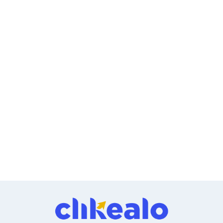
Cableado Estructurado para Servidores
Cables KVM
Fuentes de Poder
Enfriamiento para Servidores
Soportes y Paneles
Sistemas Operativos para Servidores
Servidores
Soportes de Datos
Ultrium
Discos Duros / SSD / NAS
Accesorios para Discos Duros
Gabinetes de Discos Duros
Discos Duros Externos
Discos Duros para NAS
Discos Duros para Videovigilancia
Discos Duros para Servidores
Accesorios para SSD
Gabinetes para SSD
Almacenamiento MSA
Discos Duros Internos para PC
Discos Duros Internos para Laptop
Monitores
Monitores