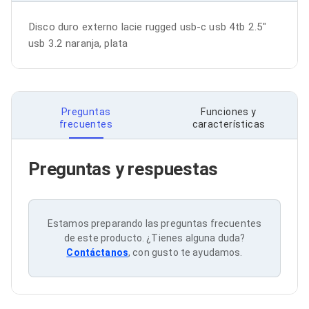
Bluetooth
Adaptadores Video
Disco duro externo lacie rugged usb-c usb 4tb 2.5" 
Adaptadores Video DisplayPort
usb 3.2 naranja, plata
Divisores de Video
Adaptadores Video HDMI
Extensores y Receptores de Vídeo
Adaptadores Video DVI
Adaptadores Video VGA / HD15
Preguntas
Funciones y
Repetidores USB
frecuentes
características
Adaptadores Audio
Adaptadores Audio AUX
Adaptadores Audio USB
Preguntas y respuestas
Dispositivos de Entrada
Mouse
Mousepads
Teclados
Estamos preparando las preguntas frecuentes
Teclados Numéricos
de este producto. ¿Tienes alguna duda?
Controles de Juego para PC
Contáctanos
, con gusto te ayudamos.
Servidores
Accesorios para Servidores
Racks y Gabinetes
Charolas para Racks y Gabinetes