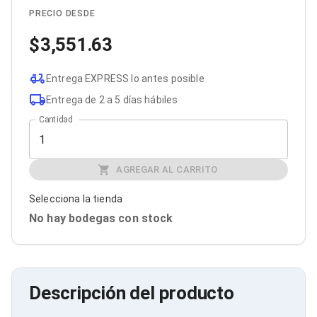
Cables SFP+
Cables Coaxiales
PRECIO DESDE
Accesorios para Cables
3,551.63
Jacks de Red
Conectores
Tapas y Cajas
Entrega EXPRESS lo antes posible
Herramientas para Cables
Pinzas Ponchadoras
Entrega de 2 a 5 días hábiles
Probadores de Cable
Cantidad
Cortadoras de Cable
Protectores para Cables
Cables para Impresoras
Bobinas
AGREGAR AL CARRITO
Cableado Estructurado
Sujetadores de Cables
Selecciona la tienda
Cinchos
No hay bodegas con stock
Adaptadores
Adaptadores PC
Adaptadores PC USB
Adaptadores PC Serial
Adaptadores PC SATA
Descripción del producto
Adaptadores PC IDE
Adaptadores PC Teclado