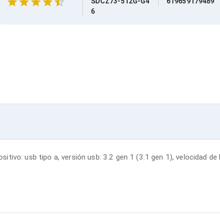
SDCZ73-512G-G4
619659179489
6
positivo: usb tipo a, versión usb: 3.2 gen 1 (3.1 gen 1), velocidad de