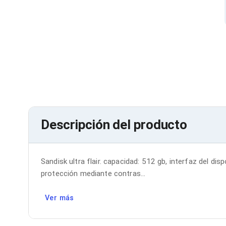
Cables SFP+
Cables Coaxiales
Accesorios para Cables
Jacks de Red
Conectores
Tapas y Cajas
Herramientas para Cables
Pinzas Ponchadoras
Probadores de Cable
Cortadoras de Cable
Protectores para Cables
Cables para Impresoras
Descripción del producto
Bobinas
Cableado Estructurado
Sujetadores de Cables
Cinchos
Sandisk ultra flair. capacidad: 512 gb, interfaz del dis
Adaptadores
Adaptadores PC
protección mediante contras...
Adaptadores PC USB
Adaptadores PC Serial
Ver más
Adaptadores PC SATA
Adaptadores PC IDE
Adaptadores PC Teclado