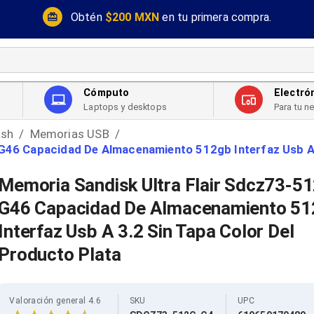
Obtén
$200 MXN
en tu primera compra.
Cómputo
Electró
Laptops y desktops
Para tu n
ash
Memorias USB
/
/
G46 Capacidad De Almacenamiento 512gb Interfaz Usb A 
Memoria Sandisk Ultra Flair Sdcz73-5
G46 Capacidad De Almacenamiento 5
Interfaz Usb A 3.2 Sin Tapa Color Del
Producto Plata
Valoración general 4.6
SKU
UPC