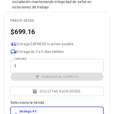
instalación manteniendo integridad de señal en
Bluetooth
estaciones de trabajo
Adaptadores Video
Adaptadores Video DisplayPort
Divisores de Video
PRECIO DESDE
Adaptadores Video HDMI
Extensores y Receptores de Vídeo
699.16
Adaptadores Video DVI
Adaptadores Video VGA / HD15
Repetidores USB
Entrega EXPRESS lo antes posible
Adaptadores Audio
Entrega de 2 a 5 días hábiles
Adaptadores Audio AUX
Cantidad
Adaptadores Audio USB
Dispositivos de Entrada
Mouse
Mousepads
AGREGAR AL CARRITO
Teclados
Teclados Numéricos
Controles de Juego para PC
SOLICITAR BACKORDER
Servidores
Accesorios para Servidores
Selecciona la tienda
Racks y Gabinetes
Charolas para Racks y Gabinetes
Bodega #
3