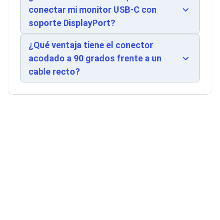
Ventiladores
conectados. Con un diámetro de 4.8mm, el cable
conectar mi monitor USB-C con
Unidades de Disco
mantiene durabilidad sin volumen excesivo,
soporte DisplayPort?
Quemadores de DVD
facilitando su enrutamiento en infraestructuras de
Desktop y Portátiles
oficina. Certificado bajo normas CE y RoHS, el
Accesorios para Laptops
¿Qué ventaja tiene el conector
cable cumple con estándares de sostenibilidad y
Cargadores
acodado a 90 grados frente a un
Docking Stations
seguridad internacional, validando su
cable recto?
Maletines
confiabilidad en implementaciones
Candados para Laptops
empresariales de largo plazo.
Filtros de privacidad
Bases para Laptops
Mochilas para Laptops
Tablets
Soportes para Celulares y Tablets
Fundas y Skins
Lápices para Tablets
Tablets
Webcams y Audio
Audífonos
Webcams
Accesorios para PC's
Bases para PC's