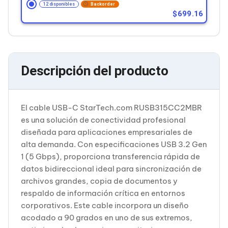
Cableado Estructurado para Servidores
12 disponibles
Backorder
Cables KVM
699.16
Fuentes de Poder
Enfriamiento para Servidores
Soportes y Paneles
Sistemas Operativos para Servidores
Servidores
Descripción del producto
Soportes de Datos
Ultrium
Discos Duros / SSD / NAS
Accesorios para Discos Duros
El cable USB-C StarTech.com RUSB315CC2MBR
Gabinetes de Discos Duros
es una solución de conectividad profesional
Discos Duros Externos
diseñada para aplicaciones empresariales de
Discos Duros para NAS
alta demanda. Con especificaciones USB 3.2 Gen
Discos Duros para Videovigilancia
Discos Duros para Servidores
1 (5 Gbps), proporciona transferencia rápida de
Accesorios para SSD
datos bidireccional ideal para sincronización de
Gabinetes para SSD
archivos grandes, copia de documentos y
Almacenamiento MSA
respaldo de información crítica en entornos
Discos Duros Internos para PC
corporativos. Este cable incorpora un diseño
Discos Duros Internos para Laptop
Monitores
acodado a 90 grados en uno de sus extremos,
Monitores