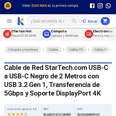
Cómputo y Hardware
Cómputo y Hardware
Obtén
$200 MXN
en tu primera compra.
Desktop y Portátiles
Cables
Electrónica de Consumo
Cables PC
Redes
Cables PC USB
Entrar
Impresión y Consumibles
Cables PC Serial
Celulares y Telefonía
Cables PC SATA / eSATA
Ofertas Hot
Cómputo
Electrónica
Energía
Cables PC SAS
Desde $100 MXN
Laptops y desktops
Para tu negocio
Cables PC VGA / HD15
Cables de Audio / Video
Cables de Audio / Video HDMI
Cómputo y Hardware
Cables
Cables PC
Cables PC USB
Cables de Audio / Video AUX
Cables de Audio / Video DisplayPort
Cables de Audio / Video VGA
Cable de Red StarTech.com USB-C
Cables de Audio / Video RCA
a USB-C Negro de 2 Metros con
Cables de Audio / Video Toslink
Cables de Audio / Video DVI
USB 3.2 Gen 1, Transferencia de
Cables de Energía
Cables de Poder (Interno)
5Gbps y Soporte DisplayPort 4K
Cables de Poder (Externo)
Cables de Red
Cables Patch
Valoración general 4.6
SKU
UPC
Cables Fibra Óptica
RUSB315CC2MBR
065030889933