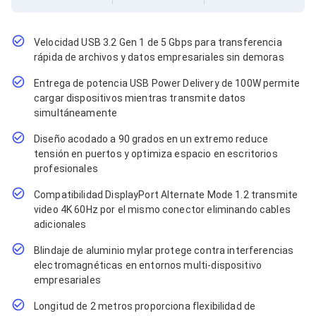
Cables SFP+
Cables Coaxiales
Accesorios para Cables
Jacks de Red
Velocidad USB 3.2 Gen 1 de 5 Gbps para transferencia
Conectores
rápida de archivos y datos empresariales sin demoras
Tapas y Cajas
Entrega de potencia USB Power Delivery de 100W permite
Herramientas para Cables
cargar dispositivos mientras transmite datos
Pinzas Ponchadoras
Probadores de Cable
simultáneamente
Cortadoras de Cable
Diseño acodado a 90 grados en un extremo reduce
Protectores para Cables
tensión en puertos y optimiza espacio en escritorios
Cables para Impresoras
profesionales
Bobinas
Cableado Estructurado
Compatibilidad DisplayPort Alternate Mode 1.2 transmite
Sujetadores de Cables
video 4K 60Hz por el mismo conector eliminando cables
Cinchos
adicionales
Adaptadores
Adaptadores PC
Blindaje de aluminio mylar protege contra interferencias
Adaptadores PC USB
electromagnéticas en entornos multi-dispositivo
Adaptadores PC Serial
empresariales
Adaptadores PC SATA
Adaptadores PC IDE
Longitud de 2 metros proporciona flexibilidad de
Adaptadores PC Teclado