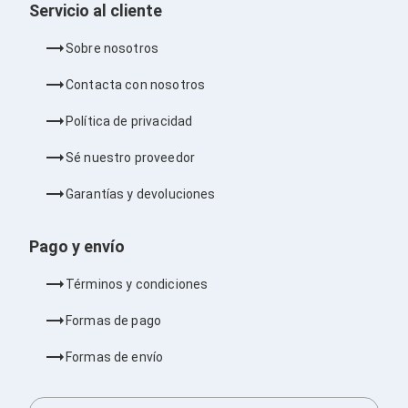
Servicio al cliente
Barras de Sonido
Reproductores MP3 / MP4
Sonido para Centros de Entretenimiento
Sobre nosotros
Soportes
Home Theater
Contacta con nosotros
Proyección
Proyectores
Política de privacidad
Accesorios Proyectores
Soportes de Proyectores
Sé nuestro proveedor
Presentadores
Maletines para Proyectores
Garantías y devoluciones
Pantallas de Proyección
Pizarrones Interactivos
Pago y envío
Adaptadores de Red para Proyectores
TV y Pantallas
Términos y condiciones
Accesorios TV
Soportes para Pantallas
Formas de pago
Controles Remoto
Reproductores para Transmisión Multimedia
Formas de envío
Pantallas
Pantallas Comerciales
Pantallas Interactivas