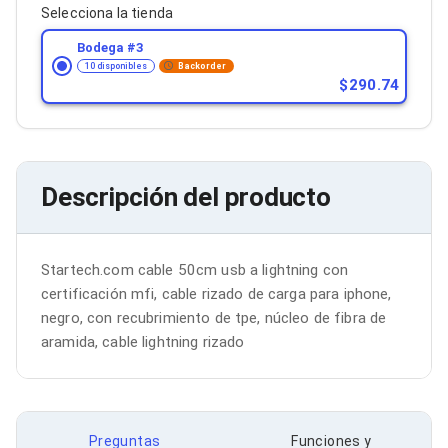
Bluetooth
Selecciona la tienda
Adaptadores Video
Bodega #
3
Adaptadores Video DisplayPort
10 disponibles
Backorder
Divisores de Video
290.74
Adaptadores Video HDMI
Extensores y Receptores de Vídeo
Adaptadores Video DVI
Adaptadores Video VGA / HD15
Repetidores USB
Descripción del producto
Adaptadores Audio
Adaptadores Audio AUX
Adaptadores Audio USB
Dispositivos de Entrada
Startech.com cable 50cm usb a lightning con 
Mouse
Mousepads
certificación mfi, cable rizado de carga para iphone, 
Teclados
negro, con recubrimiento de tpe, núcleo de fibra de 
Teclados Numéricos
aramida, cable lightning rizado
Controles de Juego para PC
Servidores
Accesorios para Servidores
Racks y Gabinetes
Charolas para Racks y Gabinetes
Preguntas
Funciones y