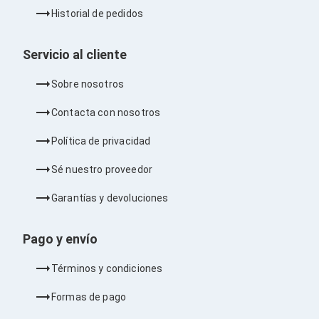
Ventiladores
Historial de pedidos
Unidades de Disco
Quemadores de DVD
Desktop y Portátiles
Servicio al cliente
Accesorios para Laptops
Cargadores
Sobre nosotros
Docking Stations
Maletines
Contacta con nosotros
Candados para Laptops
Filtros de privacidad
Política de privacidad
Bases para Laptops
Mochilas para Laptops
Sé nuestro proveedor
Tablets
Soportes para Celulares y Tablets
Garantías y devoluciones
Fundas y Skins
Lápices para Tablets
Tablets
Pago y envío
Webcams y Audio
Audífonos
Términos y condiciones
Webcams
Accesorios para PC's
Formas de pago
Bases para PC's