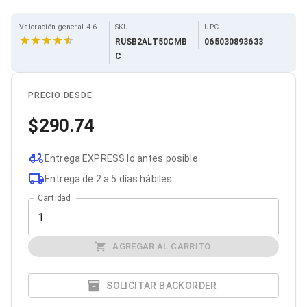
Cables SFP+
Cables Coaxiales
Accesorios para Cables
Valoración general 4.6
SKU
UPC
Jacks de Red
RUSB2ALT50CMB
065030893633
Conectores
C
Tapas y Cajas
Herramientas para Cables
Pinzas Ponchadoras
PRECIO DESDE
Probadores de Cable
290.74
Cortadoras de Cable
Protectores para Cables
Cables para Impresoras
Entrega EXPRESS lo antes posible
Bobinas
Cableado Estructurado
Entrega de 2 a 5 días hábiles
Sujetadores de Cables
Cantidad
Cinchos
Adaptadores
Adaptadores PC
Adaptadores PC USB
AGREGAR AL CARRITO
Adaptadores PC Serial
Adaptadores PC SATA
SOLICITAR BACKORDER
Adaptadores PC IDE
Adaptadores PC Teclado