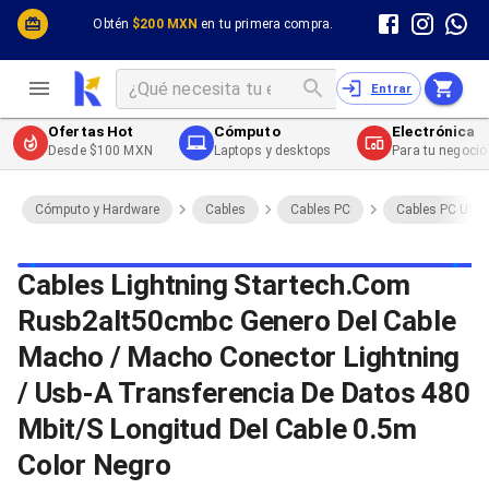
Cómputo y Hardware
Cómputo y Hardware
Obtén
$200 MXN
en tu primera compra.
Desktop y Portátiles
Cables
Electrónica de Consumo
Cables PC
Redes
Cables PC USB
Entrar
Impresión y Consumibles
Cables PC Serial
Celulares y Telefonía
Cables PC SATA / eSATA
Ofertas Hot
Cómputo
Electrónica
Energía
Cables PC SAS
Desde $100 MXN
Laptops y desktops
Para tu negocio
Cables PC VGA / HD15
Cables de Audio / Video
Cables de Audio / Video HDMI
Cómputo y Hardware
Cables
Cables PC
Cables PC USB
Cables de Audio / Video AUX
Cables de Audio / Video DisplayPort
Cables de Audio / Video VGA
Cables Lightning Startech.Com
Cables de Audio / Video RCA
Rusb2alt50cmbc Genero Del Cable
Cables de Audio / Video Toslink
Cables de Audio / Video DVI
Macho / Macho Conector Lightning
Cables de Energía
Cables de Poder (Interno)
/ Usb-A Transferencia De Datos 480
Cables de Poder (Externo)
Mbit/S Longitud Del Cable 0.5m
Cables de Red
Cables Patch
Color Negro
Cables Fibra Óptica