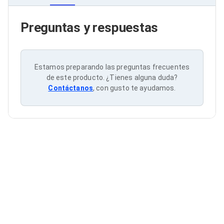
Cableado Estructurado para Servidores
Cables KVM
Fuentes de Poder
Preguntas y respuestas
Enfriamiento para Servidores
Soportes y Paneles
Sistemas Operativos para Servidores
Servidores
Estamos preparando las preguntas frecuentes
Soportes de Datos
de este producto. ¿Tienes alguna duda?
Ultrium
Contáctanos
, con gusto te ayudamos.
Discos Duros / SSD / NAS
Accesorios para Discos Duros
Gabinetes de Discos Duros
Discos Duros Externos
Discos Duros para NAS
Discos Duros para Videovigilancia
Discos Duros para Servidores
Accesorios para SSD
Gabinetes para SSD
Almacenamiento MSA
Discos Duros Internos para PC
Discos Duros Internos para Laptop
Monitores
Monitores