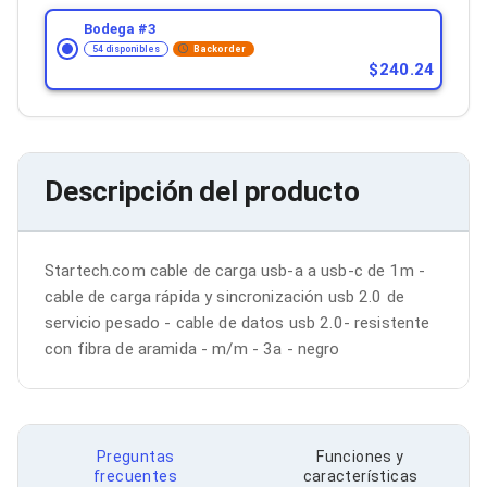
Bluetooth
Bodega #
3
Adaptadores Video
54 disponibles
Backorder
Adaptadores Video DisplayPort
240.24
Divisores de Video
Adaptadores Video HDMI
Extensores y Receptores de Vídeo
Adaptadores Video DVI
Adaptadores Video VGA / HD15
Descripción del producto
Repetidores USB
Adaptadores Audio
Adaptadores Audio AUX
Adaptadores Audio USB
Startech.com cable de carga usb-a a usb-c de 1m - 
Dispositivos de Entrada
Mouse
cable de carga rápida y sincronización usb 2.0 de 
Mousepads
servicio pesado - cable de datos usb 2.0- resistente 
Teclados
con fibra de aramida - m/m - 3a - negro
Teclados Numéricos
Controles de Juego para PC
Servidores
Accesorios para Servidores
Racks y Gabinetes
Preguntas
Funciones y
Charolas para Racks y Gabinetes
frecuentes
características