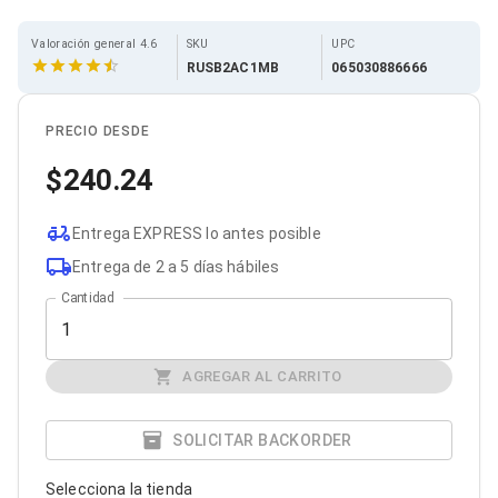
Cables SFP+
Cables Coaxiales
Accesorios para Cables
Valoración general 4.6
SKU
UPC
Jacks de Red
RUSB2AC1MB
065030886666
Conectores
Tapas y Cajas
PRECIO DESDE
Herramientas para Cables
Pinzas Ponchadoras
240.24
Probadores de Cable
Cortadoras de Cable
Protectores para Cables
Entrega EXPRESS lo antes posible
Cables para Impresoras
Entrega de 2 a 5 días hábiles
Bobinas
Cableado Estructurado
Cantidad
Sujetadores de Cables
Cinchos
Adaptadores
AGREGAR AL CARRITO
Adaptadores PC
Adaptadores PC USB
Adaptadores PC Serial
SOLICITAR BACKORDER
Adaptadores PC SATA
Adaptadores PC IDE
Adaptadores PC Teclado
Selecciona la tienda