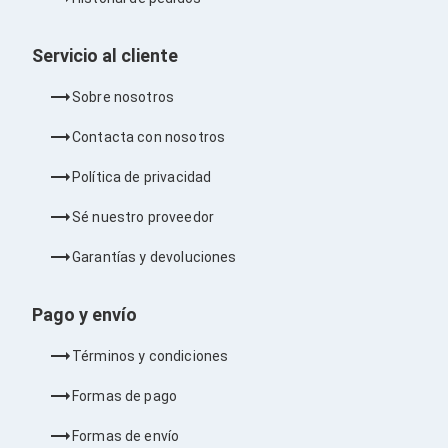
Ventiladores
Unidades de Disco
Quemadores de DVD
Servicio al cliente
Desktop y Portátiles
Accesorios para Laptops
Sobre nosotros
Cargadores
Docking Stations
Contacta con nosotros
Maletines
Candados para Laptops
Política de privacidad
Filtros de privacidad
Bases para Laptops
Sé nuestro proveedor
Mochilas para Laptops
Tablets
Garantías y devoluciones
Soportes para Celulares y Tablets
Fundas y Skins
Lápices para Tablets
Pago y envío
Tablets
Webcams y Audio
Términos y condiciones
Audífonos
Webcams
Formas de pago
Accesorios para PC's
Bases para PC's
Formas de envío