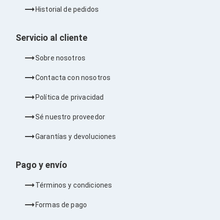
Ventiladores
Historial de pedidos
Unidades de Disco
Quemadores de DVD
Desktop y Portátiles
Servicio al cliente
Accesorios para Laptops
Cargadores
Sobre nosotros
Docking Stations
Maletines
Contacta con nosotros
Candados para Laptops
Filtros de privacidad
Política de privacidad
Bases para Laptops
Mochilas para Laptops
Sé nuestro proveedor
Tablets
Soportes para Celulares y Tablets
Garantías y devoluciones
Fundas y Skins
Lápices para Tablets
Tablets
Pago y envío
Webcams y Audio
Audífonos
Términos y condiciones
Webcams
Accesorios para PC's
Formas de pago
Bases para PC's