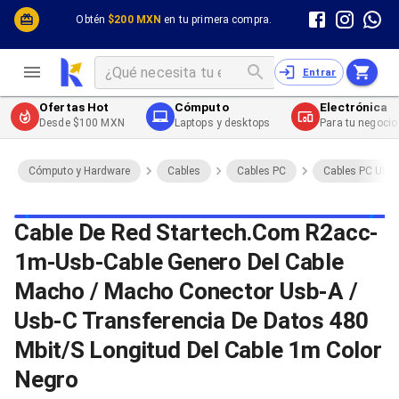
Cómputo y Hardware
Cómputo y Hardware
Obtén
$200 MXN
en tu primera compra.
Desktop y Portátiles
Cables
Electrónica de Consumo
Cables PC
Redes
Cables PC USB
Entrar
Impresión y Consumibles
Cables PC Serial
Celulares y Telefonía
Cables PC SATA / eSATA
Ofertas Hot
Cómputo
Electrónica
Energía
Cables PC SAS
Desde $100 MXN
Laptops y desktops
Para tu negocio
Cables PC VGA / HD15
Cables de Audio / Video
Cables de Audio / Video HDMI
Cómputo y Hardware
Cables
Cables PC
Cables PC USB
Cables de Audio / Video AUX
Cables de Audio / Video DisplayPort
Cables de Audio / Video VGA
Cable De Red Startech.Com R2acc-
Cables de Audio / Video RCA
1m-Usb-Cable Genero Del Cable
Cables de Audio / Video Toslink
Cables de Audio / Video DVI
Macho / Macho Conector Usb-A /
Cables de Energía
Cables de Poder (Interno)
Usb-C Transferencia De Datos 480
Cables de Poder (Externo)
Mbit/S Longitud Del Cable 1m Color
Cables de Red
Cables Patch
Negro
Cables Fibra Óptica