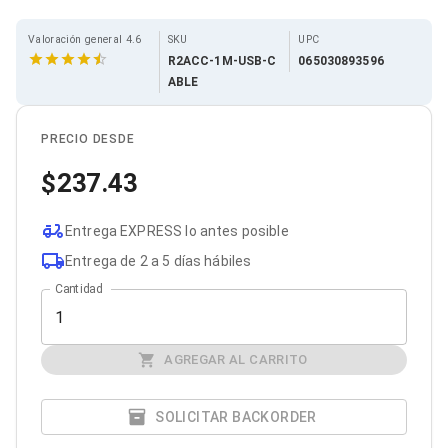
Cables SFP+
Cables Coaxiales
Accesorios para Cables
Valoración general 4.6
SKU
UPC
Jacks de Red
R2ACC-1M-USB-C
065030893596
Conectores
ABLE
Tapas y Cajas
Herramientas para Cables
Pinzas Ponchadoras
PRECIO DESDE
Probadores de Cable
237.43
Cortadoras de Cable
Protectores para Cables
Cables para Impresoras
Entrega EXPRESS lo antes posible
Bobinas
Cableado Estructurado
Entrega de 2 a 5 días hábiles
Sujetadores de Cables
Cantidad
Cinchos
Adaptadores
Adaptadores PC
Adaptadores PC USB
AGREGAR AL CARRITO
Adaptadores PC Serial
Adaptadores PC SATA
SOLICITAR BACKORDER
Adaptadores PC IDE
Adaptadores PC Teclado