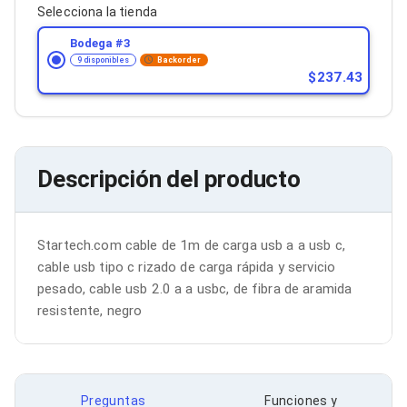
Bluetooth
Selecciona la tienda
Adaptadores Video
Bodega #
3
Adaptadores Video DisplayPort
9 disponibles
Backorder
Divisores de Video
237.43
Adaptadores Video HDMI
Extensores y Receptores de Vídeo
Adaptadores Video DVI
Adaptadores Video VGA / HD15
Repetidores USB
Descripción del producto
Adaptadores Audio
Adaptadores Audio AUX
Adaptadores Audio USB
Dispositivos de Entrada
Startech.com cable de 1m de carga usb a a usb c, 
Mouse
Mousepads
cable usb tipo c rizado de carga rápida y servicio 
Teclados
pesado, cable usb 2.0 a a usbc, de fibra de aramida 
Teclados Numéricos
resistente, negro
Controles de Juego para PC
Servidores
Accesorios para Servidores
Racks y Gabinetes
Charolas para Racks y Gabinetes
Preguntas
Funciones y