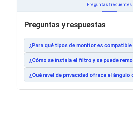
Cableado Estructurado para Servidores
Preguntas frecuentes
Cables KVM
Fuentes de Poder
Enfriamiento para Servidores
Preguntas y respuestas
Soportes y Paneles
Sistemas Operativos para Servidores
Servidores
Soportes de Datos
¿Para qué tipos de monitor es compatible 
Ultrium
Discos Duros / SSD / NAS
¿Cómo se instala el filtro y se puede remo
Accesorios para Discos Duros
Gabinetes de Discos Duros
Discos Duros Externos
¿Qué nivel de privacidad ofrece el ángulo 
Discos Duros para NAS
Discos Duros para Videovigilancia
Discos Duros para Servidores
Accesorios para SSD
Gabinetes para SSD
Almacenamiento MSA
Discos Duros Internos para PC
Discos Duros Internos para Laptop
Monitores
Monitores