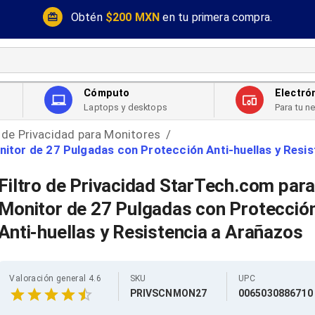
Obtén
$200 MXN
en tu primera compra.
Cómputo
Electró
Laptops y desktops
Para tu n
s de Privacidad para Monitores
/
nitor de 27 Pulgadas con Protección Anti-huellas y Resi
Filtro de Privacidad StarTech.com par
Monitor de 27 Pulgadas con Protecció
Anti-huellas y Resistencia a Arañazos
Valoración general 4.6
SKU
UPC
PRIVSCNMON27
0065030886710