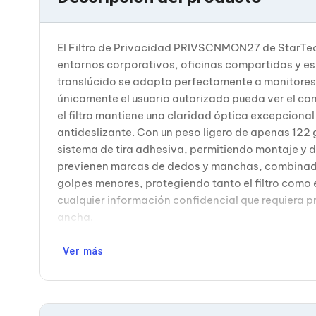
Bluetooth
Adaptadores Video
Adaptadores Video DisplayPort
El Filtro de Privacidad PRIVSCNMON27 de StarTech
Divisores de Video
entornos corporativos, oficinas compartidas y es
Adaptadores Video HDMI
Extensores y Receptores de Vídeo
translúcido se adapta perfectamente a monitores 
Adaptadores Video DVI
únicamente el usuario autorizado pueda ver el con
Adaptadores Video VGA / HD15
el filtro mantiene una claridad óptica excepcional
Repetidores USB
antideslizante. Con un peso ligero de apenas 122 
Adaptadores Audio
sistema de tira adhesiva, permitiendo montaje y d
Adaptadores Audio AUX
Adaptadores Audio USB
previenen marcas de dedos y manchas, combinada c
Dispositivos de Entrada
golpes menores, protegiendo tanto el filtro como 
Mouse
cualquier información confidencial que requiera 
Mousepads
ancha.
Teclados
Teclados Numéricos
Controles de Juego para PC
Ver más
Servidores
Accesorios para Servidores
Racks y Gabinetes
Charolas para Racks y Gabinetes