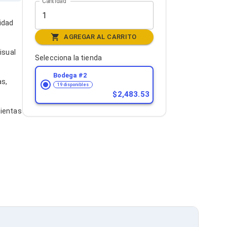
Cantidad
idad
AGREGAR AL CARRITO
isual
Selecciona la tienda
Bodega #
2
as,
19 disponibles
2,483.53
mientas