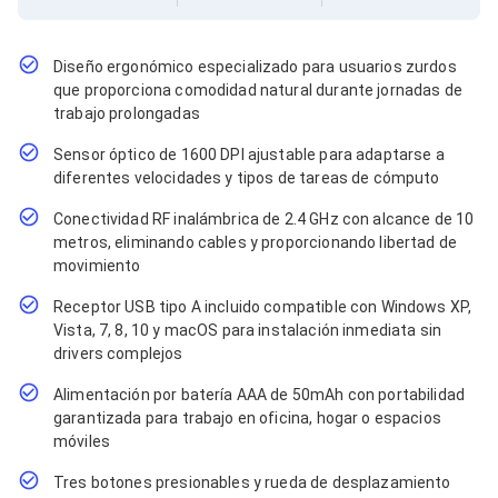
Cables SFP+
Cables Coaxiales
Accesorios para Cables
Jacks de Red
Diseño ergonómico especializado para usuarios zurdos
Conectores
que proporciona comodidad natural durante jornadas de
Tapas y Cajas
trabajo prolongadas
Herramientas para Cables
Sensor óptico de 1600 DPI ajustable para adaptarse a
Pinzas Ponchadoras
Probadores de Cable
diferentes velocidades y tipos de tareas de cómputo
Cortadoras de Cable
Conectividad RF inalámbrica de 2.4 GHz con alcance de 10
Protectores para Cables
metros, eliminando cables y proporcionando libertad de
Cables para Impresoras
movimiento
Bobinas
Cableado Estructurado
Receptor USB tipo A incluido compatible con Windows XP,
Sujetadores de Cables
Vista, 7, 8, 10 y macOS para instalación inmediata sin
Cinchos
drivers complejos
Adaptadores
Adaptadores PC
Alimentación por batería AAA de 50mAh con portabilidad
Adaptadores PC USB
garantizada para trabajo en oficina, hogar o espacios
Adaptadores PC Serial
móviles
Adaptadores PC SATA
Adaptadores PC IDE
Tres botones presionables y rueda de desplazamiento
Adaptadores PC Teclado