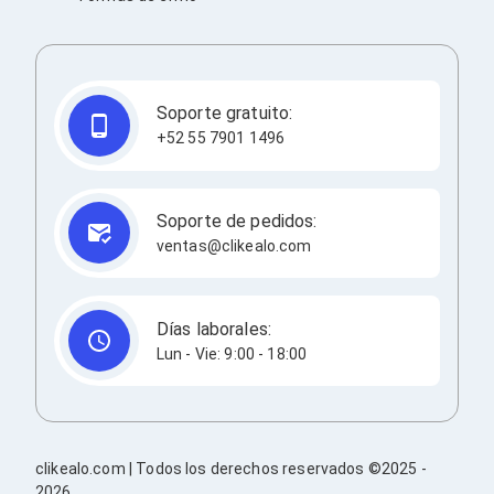
Consolas y Juegos
Xbox Series X|S
Consolas Xbox Series X|S
Accesorios para Xbox Series X|S
Nintendo Switch
Soporte gratuito:
Accesorios para Nintendo Switch
Consolas Nintendo Switch
+52 55 7901 1496
Consolas Arcade
Playstation 4 (PS4)
Accesorios Playstation 4
Soporte de pedidos:
Gadgets
ventas@clikealo.com
Smartwatch
Foto y Video
Accesorios Foto y Video
Iluminación para Foto y Video
Días laborales:
Tripies
Lun - Vie: 9:00 - 18:00
Selfie Sticks
Fundas y Estuches
Cámaras de video
Cámaras Reflex
GPS y Auto
Audio para Autos
clikealo.com | Todos los derechos reservados ©2025 -
Transmisores FM
2026