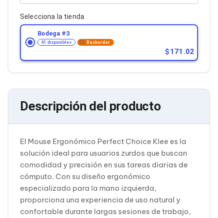
Cableado Estructurado para Servidores
Cables KVM
Selecciona la tienda
Fuentes de Poder
Enfriamiento para Servidores
Bodega #
3
Soportes y Paneles
61 disponibles
Backorder
Sistemas Operativos para Servidores
171.02
Servidores
Soportes de Datos
Ultrium
Discos Duros / SSD / NAS
Accesorios para Discos Duros
Descripción del producto
Gabinetes de Discos Duros
Discos Duros Externos
Discos Duros para NAS
Discos Duros para Videovigilancia
El Mouse Ergonómico Perfect Choice Klee es la
Discos Duros para Servidores
solución ideal para usuarios zurdos que buscan
Accesorios para SSD
comodidad y precisión en sus tareas diarias de
Gabinetes para SSD
cómputo. Con su diseño ergonómico
Almacenamiento MSA
Discos Duros Internos para PC
especializado para la mano izquierda,
Discos Duros Internos para Laptop
proporciona una experiencia de uso natural y
Monitores
confortable durante largas sesiones de trabajo,
Monitores