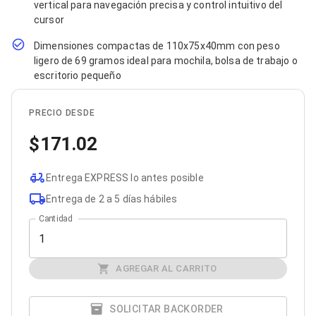
vertical para navegación precisa y control intuitivo del
Bluetooth
cursor
Adaptadores Video
Adaptadores Video DisplayPort
Dimensiones compactas de 110x75x40mm con peso
Divisores de Video
ligero de 69 gramos ideal para mochila, bolsa de trabajo o
Adaptadores Video HDMI
escritorio pequeño
Extensores y Receptores de Vídeo
Adaptadores Video DVI
Adaptadores Video VGA / HD15
PRECIO DESDE
Repetidores USB
Adaptadores Audio
171.02
Adaptadores Audio AUX
Adaptadores Audio USB
Entrega EXPRESS lo antes posible
Dispositivos de Entrada
Mouse
Entrega de 2 a 5 días hábiles
Mousepads
Cantidad
Teclados
Teclados Numéricos
Controles de Juego para PC
Servidores
AGREGAR AL CARRITO
Accesorios para Servidores
Racks y Gabinetes
Charolas para Racks y Gabinetes
SOLICITAR BACKORDER