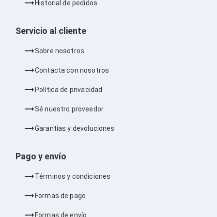
Historial de pedidos
Barras de Sonido
Reproductores MP3 / MP4
Sonido para Centros de Entretenimiento
Servicio al cliente
Soportes
Home Theater
Sobre nosotros
Proyección
Proyectores
Contacta con nosotros
Accesorios Proyectores
Soportes de Proyectores
Política de privacidad
Presentadores
Maletines para Proyectores
Sé nuestro proveedor
Pantallas de Proyección
Pizarrones Interactivos
Garantías y devoluciones
Adaptadores de Red para Proyectores
TV y Pantallas
Accesorios TV
Pago y envío
Soportes para Pantallas
Controles Remoto
Términos y condiciones
Reproductores para Transmisión Multimedia
Pantallas
Formas de pago
Pantallas Comerciales
Pantallas Interactivas
Formas de envío