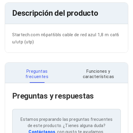
Bluetooth
Adaptadores Video
Descripción del producto
Adaptadores Video DisplayPort
Divisores de Video
Adaptadores Video HDMI
Extensores y Receptores de Vídeo
Startech.com n6pat6bls cable de red azul 1,8 m cat6 
Adaptadores Video DVI
u/utp (utp)
Adaptadores Video VGA / HD15
Repetidores USB
Adaptadores Audio
Adaptadores Audio AUX
Adaptadores Audio USB
Preguntas
Funciones y
Dispositivos de Entrada
frecuentes
características
Mouse
Mousepads
Teclados
Preguntas y respuestas
Teclados Numéricos
Controles de Juego para PC
Servidores
Accesorios para Servidores
Estamos preparando las preguntas frecuentes
Racks y Gabinetes
de este producto. ¿Tienes alguna duda?
Charolas para Racks y Gabinetes
Contáctanos
, con gusto te ayudamos.