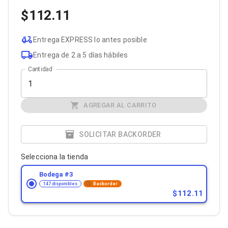
Cables SFP+
Cables Coaxiales
112.11
Accesorios para Cables
Jacks de Red
Entrega EXPRESS lo antes posible
Conectores
Tapas y Cajas
Entrega de 2 a 5 días hábiles
Herramientas para Cables
Cantidad
Pinzas Ponchadoras
Probadores de Cable
Cortadoras de Cable
Protectores para Cables
AGREGAR AL CARRITO
Cables para Impresoras
Bobinas
Cableado Estructurado
SOLICITAR BACKORDER
Sujetadores de Cables
Cinchos
Selecciona la tienda
Adaptadores
Adaptadores PC
Bodega #
3
Adaptadores PC USB
147 disponibles
Backorder
112.11
Adaptadores PC Serial
Adaptadores PC SATA
Adaptadores PC IDE
Adaptadores PC Teclado