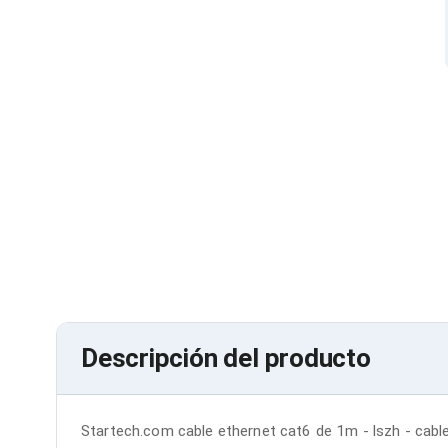
Cables SFP+
Cables Coaxiales
Accesorios para Cables
Jacks de Red
Conectores
Tapas y Cajas
Herramientas para Cables
Pinzas Ponchadoras
Probadores de Cable
Cortadoras de Cable
Protectores para Cables
Cables para Impresoras
Bobinas
Cableado Estructurado
Sujetadores de Cables
Cinchos
Adaptadores
Adaptadores PC
Descripción del producto
Adaptadores PC USB
Adaptadores PC Serial
Adaptadores PC SATA
Adaptadores PC IDE
Startech.com cable ethernet cat6 de 1m - lszh - cable
Adaptadores PC Teclado