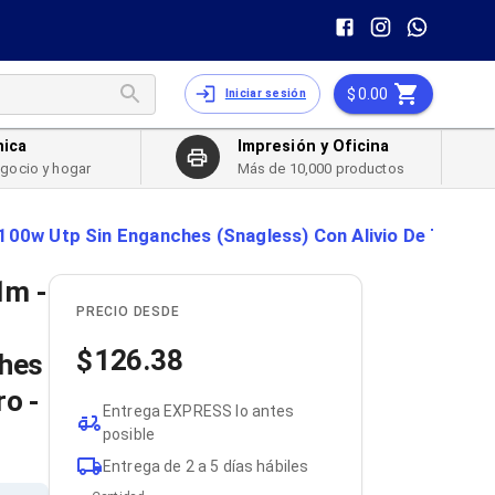
0.00
Iniciar sesión
nica
Impresión y Oficina
egocio y hogar
Más de 10,000 productos
0w Utp Sin Enganches (Snagless) Con Alivio De Tensión -
1m -
PRECIO DESDE
126.38
ches
ro -
Entrega EXPRESS lo antes
posible
Entrega de 2 a 5 días hábiles