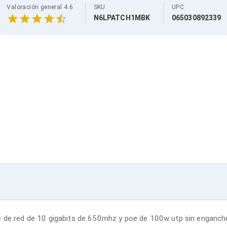
Valoración general 4.6
SKU
UPC
N6LPATCH1MBK
065030892339
 de red de 10 gigabits de 650mhz y poe de 100w utp sin enganches 