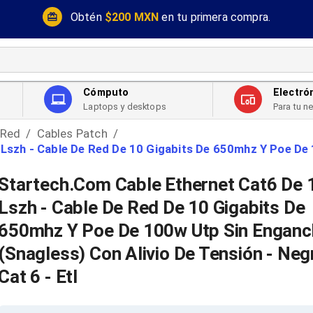
Obtén
$200 MXN
en tu primera compra.
Cómputo
Electró
Laptops y desktops
Para tu n
 Red
Cables Patch
/
/
szh - Cable De Red De 10 Gigabits De 650mhz Y Poe De 10
Startech.Com Cable Ethernet Cat6 De 
Lszh - Cable De Red De 10 Gigabits De
650mhz Y Poe De 100w Utp Sin Engan
(Snagless) Con Alivio De Tensión - Neg
Cat 6 - Etl