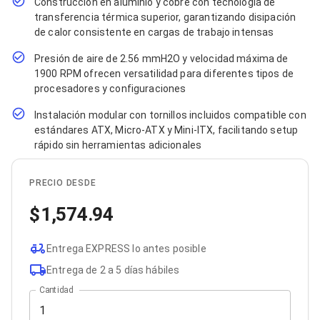
Construcción en aluminio y cobre con tecnología de
Bluetooth
transferencia térmica superior, garantizando disipación
Adaptadores Video
de calor consistente en cargas de trabajo intensas
Adaptadores Video DisplayPort
Divisores de Video
Presión de aire de 2.56 mmH2O y velocidad máxima de
Adaptadores Video HDMI
1900 RPM ofrecen versatilidad para diferentes tipos de
Extensores y Receptores de Vídeo
procesadores y configuraciones
Adaptadores Video DVI
Adaptadores Video VGA / HD15
Instalación modular con tornillos incluidos compatible con
Repetidores USB
estándares ATX, Micro-ATX y Mini-ITX, facilitando setup
Adaptadores Audio
rápido sin herramientas adicionales
Adaptadores Audio AUX
Adaptadores Audio USB
Dispositivos de Entrada
PRECIO DESDE
Mouse
Mousepads
1,574.94
Teclados
Teclados Numéricos
Entrega EXPRESS lo antes posible
Controles de Juego para PC
Servidores
Entrega de 2 a 5 días hábiles
Accesorios para Servidores
Cantidad
Racks y Gabinetes
Charolas para Racks y Gabinetes