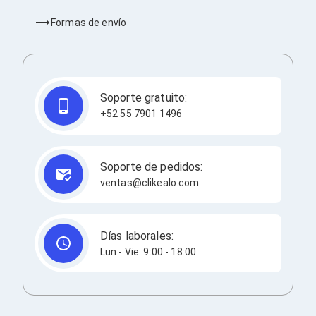
Consolas y Juegos
Xbox Series X|S
Formas de envío
Consolas Xbox Series X|S
Accesorios para Xbox Series X|S
Nintendo Switch
Accesorios para Nintendo Switch
Consolas Nintendo Switch
Soporte gratuito:
Consolas Arcade
+52 55 7901 1496
Playstation 4 (PS4)
Accesorios Playstation 4
Gadgets
Smartwatch
Soporte de pedidos:
Foto y Video
ventas@clikealo.com
Accesorios Foto y Video
Iluminación para Foto y Video
Tripies
Selfie Sticks
Días laborales:
Fundas y Estuches
Lun - Vie: 9:00 - 18:00
Cámaras de video
Cámaras Reflex
GPS y Auto
Audio para Autos
Transmisores FM