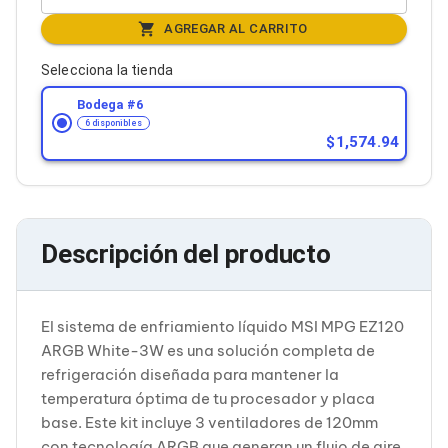
Cableado Estructurado para Servidores
Cables KVM
AGREGAR AL CARRITO
Fuentes de Poder
Enfriamiento para Servidores
Selecciona la tienda
Soportes y Paneles
Sistemas Operativos para Servidores
Bodega #
6
Servidores
6 disponibles
1,574.94
Soportes de Datos
Ultrium
Discos Duros / SSD / NAS
Accesorios para Discos Duros
Gabinetes de Discos Duros
Discos Duros Externos
Descripción del producto
Discos Duros para NAS
Discos Duros para Videovigilancia
Discos Duros para Servidores
Accesorios para SSD
El sistema de enfriamiento líquido MSI MPG EZ120
Gabinetes para SSD
ARGB White-3W es una solución completa de
Almacenamiento MSA
refrigeración diseñada para mantener la
Discos Duros Internos para PC
temperatura óptima de tu procesador y placa
Discos Duros Internos para Laptop
base. Este kit incluye 3 ventiladores de 120mm
Monitores
Monitores
con tecnología ARGB que generan un flujo de aire