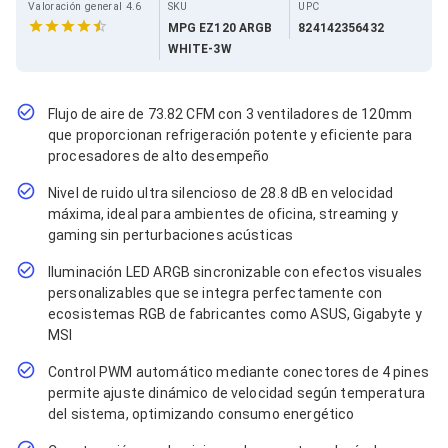
Cables SFP+
Valoración general 4.6
SKU
UPC
Cables Coaxiales
MPG EZ120 ARGB
824142356432
Accesorios para Cables
WHITE-3W
Jacks de Red
Conectores
Tapas y Cajas
Flujo de aire de 73.82 CFM con 3 ventiladores de 120mm
Herramientas para Cables
que proporcionan refrigeración potente y eficiente para
Pinzas Ponchadoras
procesadores de alto desempeño
Probadores de Cable
Cortadoras de Cable
Nivel de ruido ultra silencioso de 28.8 dB en velocidad
Protectores para Cables
máxima, ideal para ambientes de oficina, streaming y
Cables para Impresoras
gaming sin perturbaciones acústicas
Bobinas
Cableado Estructurado
Iluminación LED ARGB sincronizable con efectos visuales
Sujetadores de Cables
personalizables que se integra perfectamente con
Cinchos
ecosistemas RGB de fabricantes como ASUS, Gigabyte y
Adaptadores
MSI
Adaptadores PC
Adaptadores PC USB
Control PWM automático mediante conectores de 4 pines
Adaptadores PC Serial
permite ajuste dinámico de velocidad según temperatura
Adaptadores PC SATA
del sistema, optimizando consumo energético
Adaptadores PC IDE
Adaptadores PC Teclado