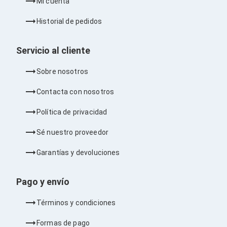
Mi cuenta
Barras de Sonido
Reproductores MP3 / MP4
Historial de pedidos
Sonido para Centros de Entretenimiento
Soportes
Home Theater
Servicio al cliente
Proyección
Proyectores
Sobre nosotros
Accesorios Proyectores
Soportes de Proyectores
Contacta con nosotros
Presentadores
Maletines para Proyectores
Política de privacidad
Pantallas de Proyección
Pizarrones Interactivos
Sé nuestro proveedor
Adaptadores de Red para Proyectores
TV y Pantallas
Garantías y devoluciones
Accesorios TV
Soportes para Pantallas
Controles Remoto
Pago y envío
Reproductores para Transmisión Multimedia
Pantallas
Términos y condiciones
Pantallas Comerciales
Pantallas Interactivas
Formas de pago