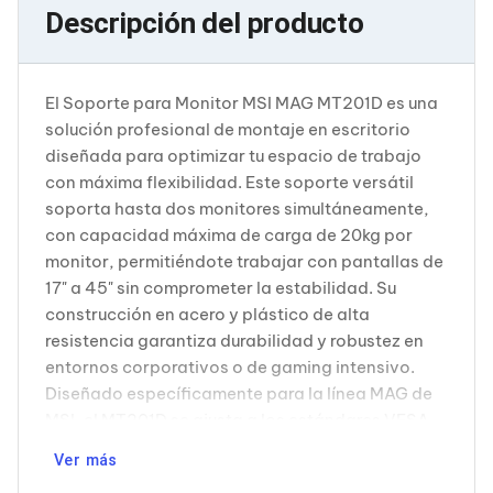
Cableado Estructurado para Servidores
Descripción del producto
Cables KVM
Fuentes de Poder
Enfriamiento para Servidores
Soportes y Paneles
El Soporte para Monitor MSI MAG MT201D es una
Sistemas Operativos para Servidores
solución profesional de montaje en escritorio
Servidores
diseñada para optimizar tu espacio de trabajo
Soportes de Datos
Ultrium
con máxima flexibilidad. Este soporte versátil
Discos Duros / SSD / NAS
soporta hasta dos monitores simultáneamente,
Accesorios para Discos Duros
con capacidad máxima de carga de 20kg por
Gabinetes de Discos Duros
monitor, permitiéndote trabajar con pantallas de
Discos Duros Externos
17" a 45" sin comprometer la estabilidad. Su
Discos Duros para NAS
Discos Duros para Videovigilancia
construcción en acero y plástico de alta
Discos Duros para Servidores
resistencia garantiza durabilidad y robustez en
Accesorios para SSD
entornos corporativos o de gaming intensivo.
Gabinetes para SSD
Diseñado específicamente para la línea MAG de
Almacenamiento MSA
MSI, el MT201D se ajusta a los estándares VESA
Discos Duros Internos para PC
Discos Duros Internos para Laptop
más comunes (75x75 mm y 100x100 mm),
Ver más
Monitores
asegurando compatibilidad con la mayoría de
Monitores