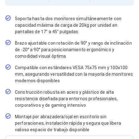
Cables SFP+
Cables Coaxiales
Accesorios para Cables
Jacks de Red
Soporta hasta dos monitores simultáneamente con
Conectores
capacidad máxima de carga de 20kg por unidad en
Tapas y Cajas
pantallas de 17" a 45" pulgadas
Herramientas para Cables
Brazo ajustable con rotación de 90° y rango de inclinación
Pinzas Ponchadoras
Probadores de Cable
de -20° a 90° para posicionamiento ergonómico y
Cortadoras de Cable
comodidad visual óptima
Protectores para Cables
Compatible con estándares VESA 75x75 mm y 100x100
Cables para Impresoras
mm, asegurando versatilidad con la mayoría de monitores
Bobinas
Cableado Estructurado
modernos disponibles
Sujetadores de Cables
Construcción robusta en acero y plástico de alta
Cinchos
resistencia diseñada para entornos profesionales,
Adaptadores
corporativos y de gaming intensivo
Adaptadores PC
Adaptadores PC USB
Montaje por abrazadera/ojal en escritorio sin
Adaptadores PC Serial
perforaciones, instalación rápida y segura que libera
Adaptadores PC SATA
valioso espacio de trabajo disponible
Adaptadores PC IDE
Adaptadores PC Teclado