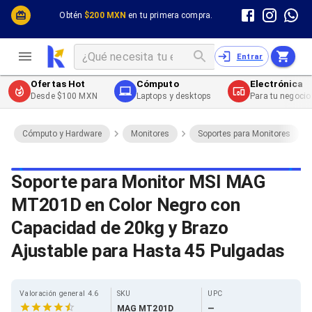
Cómputo y Hardware
Cómputo y Hardware
Obtén
$200 MXN
en tu primera compra.
Desktop y Portátiles
Cables
Electrónica de Consumo
Cables PC
Redes
Cables PC USB
Entrar
Impresión y Consumibles
Cables PC Serial
Celulares y Telefonía
Cables PC SATA / eSATA
Ofertas Hot
Cómputo
Electrónica
Energía
Cables PC SAS
Desde $100 MXN
Laptops y desktops
Para tu negocio
Cables PC VGA / HD15
Cables de Audio / Video
Cables de Audio / Video HDMI
Cómputo y Hardware
Monitores
Soportes para Monitores
Cables de Audio / Video AUX
Cables de Audio / Video DisplayPort
Cables de Audio / Video VGA
Soporte para Monitor MSI MAG
Cables de Audio / Video RCA
MT201D en Color Negro con
Cables de Audio / Video Toslink
Cables de Audio / Video DVI
Capacidad de 20kg y Brazo
Cables de Energía
Cables de Poder (Interno)
Ajustable para Hasta 45 Pulgadas
Cables de Poder (Externo)
Cables de Red
Cables Patch
Valoración general 4.6
SKU
UPC
Cables Fibra Óptica
MAG MT201D
—