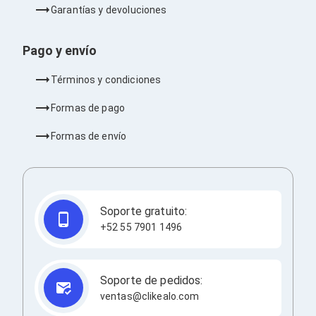
Barras de Sonido
Garantías y devoluciones
Reproductores MP3 / MP4
Sonido para Centros de Entretenimiento
Pago y envío
Soportes
Home Theater
Proyección
Términos y condiciones
Proyectores
Accesorios Proyectores
Formas de pago
Soportes de Proyectores
Presentadores
Formas de envío
Maletines para Proyectores
Pantallas de Proyección
Pizarrones Interactivos
Adaptadores de Red para Proyectores
TV y Pantallas
Soporte gratuito:
Accesorios TV
+52 55 7901 1496
Soportes para Pantallas
Controles Remoto
Reproductores para Transmisión Multimedia
Pantallas
Soporte de pedidos:
Pantallas Comerciales
ventas@clikealo.com
Pantallas Interactivas