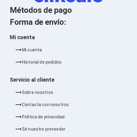
Kits de Herramientas
Candados para PC's
Métodos de pago
Protectores para PC's
Limpiadores para Electrónicos
Forma de envío:
Lentes para Computadora
Laptops
Mi cuenta
PC's de Escritorio
Workstations
All in One
Mi cuenta
Mini PC's
Barebones
Historial de pedidos
Electrónica de Consumo
Audio
Servicio al cliente
Accesorios de Audio
Micrófonos
Estuches y Cajas
Sobre nosotros
Bases para Audífonos
Accesorios para Micrófonos
Contacta con nosotros
Audífonos Intrauriculares
Bocinas
Política de privacidad
Bocinas y Bafles
Bocinas Portátiles
Sé nuestro proveedor
Bocinas para Computadora