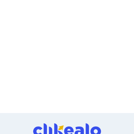
Ventiladores
Unidades de Disco
Quemadores de DVD
Desktop y Portátiles
Accesorios para Laptops
Cargadores
Docking Stations
Maletines
Candados para Laptops
Filtros de privacidad
Bases para Laptops
Mochilas para Laptops
Tablets
Soportes para Celulares y Tablets
Fundas y Skins
Lápices para Tablets
Tablets
Webcams y Audio
Audífonos
Webcams
Accesorios para PC's
Bases para PC's