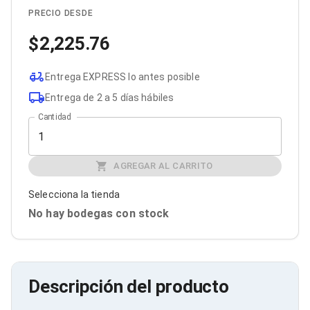
Cables SFP+
Cables Coaxiales
PRECIO DESDE
Accesorios para Cables
2,225.76
Jacks de Red
Conectores
Tapas y Cajas
Entrega EXPRESS lo antes posible
Herramientas para Cables
Pinzas Ponchadoras
Entrega de 2 a 5 días hábiles
Probadores de Cable
Cantidad
Cortadoras de Cable
Protectores para Cables
Cables para Impresoras
Bobinas
AGREGAR AL CARRITO
Cableado Estructurado
Sujetadores de Cables
Selecciona la tienda
Cinchos
No hay bodegas con stock
Adaptadores
Adaptadores PC
Adaptadores PC USB
Adaptadores PC Serial
Adaptadores PC SATA
Descripción del producto
Adaptadores PC IDE
Adaptadores PC Teclado