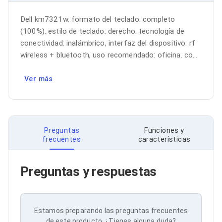
Bluetooth
Adaptadores Video
Dell km7321w. formato del teclado: completo 
Adaptadores Video DisplayPort
(100%). estilo de teclado: derecho. tecnología de 
Divisores de Video
conectividad: inalámbrico, interfaz del dispositivo: rf 
Adaptadores Video HDMI
wireless + bluetooth, uso recomendado: oficina. co...
Extensores y Receptores de Vídeo
Adaptadores Video DVI
Adaptadores Video VGA / HD15
Ver más
Repetidores USB
Adaptadores Audio
Adaptadores Audio AUX
Adaptadores Audio USB
Dispositivos de Entrada
Preguntas
Funciones y
Mouse
frecuentes
características
Mousepads
Teclados
Teclados Numéricos
Preguntas y respuestas
Controles de Juego para PC
Servidores
Accesorios para Servidores
Racks y Gabinetes
Estamos preparando las preguntas frecuentes
Charolas para Racks y Gabinetes
de este producto. ¿Tienes alguna duda?