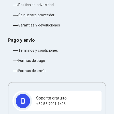
Ventiladores
Política de privacidad
Unidades de Disco
Quemadores de DVD
Sé nuestro proveedor
Desktop y Portátiles
Accesorios para Laptops
Garantías y devoluciones
Cargadores
Docking Stations
Maletines
Pago y envío
Candados para Laptops
Filtros de privacidad
Términos y condiciones
Bases para Laptops
Mochilas para Laptops
Formas de pago
Tablets
Soportes para Celulares y Tablets
Formas de envío
Fundas y Skins
Lápices para Tablets
Tablets
Webcams y Audio
Audífonos
Soporte gratuito:
Webcams
Accesorios para PC's
+52 55 7901 1496
Bases para PC's