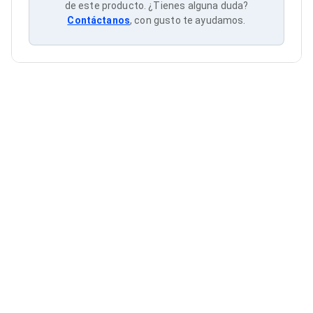
Cableado Estructurado para Servidores
de este producto. ¿Tienes alguna duda?
Cables KVM
Contáctanos
, con gusto te ayudamos.
Fuentes de Poder
Enfriamiento para Servidores
Soportes y Paneles
Sistemas Operativos para Servidores
Servidores
Soportes de Datos
Ultrium
Discos Duros / SSD / NAS
Accesorios para Discos Duros
Gabinetes de Discos Duros
Discos Duros Externos
Discos Duros para NAS
Discos Duros para Videovigilancia
Discos Duros para Servidores
Accesorios para SSD
Gabinetes para SSD
Almacenamiento MSA
Discos Duros Internos para PC
Discos Duros Internos para Laptop
Monitores
Monitores