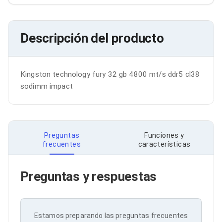
Bluetooth
Adaptadores Video
Adaptadores Video DisplayPort
Descripción del producto
Divisores de Video
Adaptadores Video HDMI
Extensores y Receptores de Vídeo
Adaptadores Video DVI
Kingston technology fury 32 gb 4800 mt/s ddr5 cl38 
Adaptadores Video VGA / HD15
Repetidores USB
sodimm impact
Adaptadores Audio
Adaptadores Audio AUX
Adaptadores Audio USB
Dispositivos de Entrada
Mouse
Preguntas
Funciones y
frecuentes
características
Mousepads
Teclados
Teclados Numéricos
Preguntas y respuestas
Controles de Juego para PC
Servidores
Accesorios para Servidores
Racks y Gabinetes
Charolas para Racks y Gabinetes
Estamos preparando las preguntas frecuentes