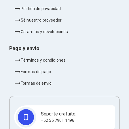
Ventiladores
Unidades de Disco
Política de privacidad
Quemadores de DVD
Desktop y Portátiles
Sé nuestro proveedor
Accesorios para Laptops
Cargadores
Garantías y devoluciones
Docking Stations
Maletines
Pago y envío
Candados para Laptops
Filtros de privacidad
Bases para Laptops
Términos y condiciones
Mochilas para Laptops
Tablets
Formas de pago
Soportes para Celulares y Tablets
Fundas y Skins
Formas de envío
Lápices para Tablets
Tablets
Webcams y Audio
Audífonos
Webcams
Soporte gratuito:
Accesorios para PC's
+52 55 7901 1496
Bases para PC's