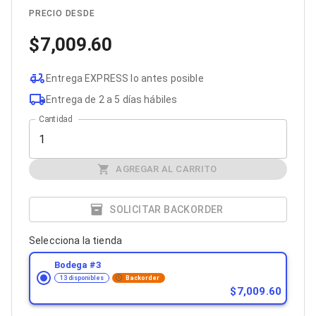
Cables SFP+
Cables Coaxiales
PRECIO DESDE
Accesorios para Cables
7,009.60
Jacks de Red
Conectores
Tapas y Cajas
Entrega EXPRESS lo antes posible
Herramientas para Cables
Pinzas Ponchadoras
Entrega de 2 a 5 días hábiles
Probadores de Cable
Cantidad
Cortadoras de Cable
Protectores para Cables
Cables para Impresoras
Bobinas
AGREGAR AL CARRITO
Cableado Estructurado
Sujetadores de Cables
SOLICITAR BACKORDER
Cinchos
Adaptadores
Adaptadores PC
Selecciona la tienda
Adaptadores PC USB
Bodega #
3
Adaptadores PC Serial
13 disponibles
Backorder
Adaptadores PC SATA
7,009.60
Adaptadores PC IDE
Adaptadores PC Teclado