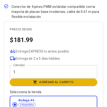
Bluetooth
Conector de 4 pines PWM estándar compatible con la
Adaptadores Video
mayoría de placas base modernas, cable de 0.61 m para
Adaptadores Video DisplayPort
flexible instalación
Divisores de Video
Adaptadores Video HDMI
Extensores y Receptores de Vídeo
PRECIO DESDE
Adaptadores Video DVI
Adaptadores Video VGA / HD15
181.99
Repetidores USB
Adaptadores Audio
Adaptadores Audio AUX
Entrega EXPRESS lo antes posible
Adaptadores Audio USB
Entrega de 2 a 5 días hábiles
Dispositivos de Entrada
Mouse
Cantidad
Mousepads
Teclados
Teclados Numéricos
AGREGAR AL CARRITO
Controles de Juego para PC
Servidores
Selecciona la tienda
Accesorios para Servidores
Racks y Gabinetes
Bodega #
6
Charolas para Racks y Gabinetes
4 disponibles