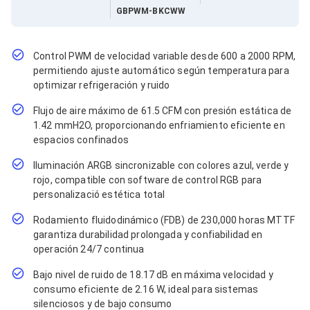
Cables SFP+
GBPWM-BKCWW
Cables Coaxiales
Accesorios para Cables
Jacks de Red
Conectores
Control PWM de velocidad variable desde 600 a 2000 RPM,
Tapas y Cajas
permitiendo ajuste automático según temperatura para
Herramientas para Cables
optimizar refrigeración y ruido
Pinzas Ponchadoras
Probadores de Cable
Flujo de aire máximo de 61.5 CFM con presión estática de
Cortadoras de Cable
1.42 mmH2O, proporcionando enfriamiento eficiente en
Protectores para Cables
espacios confinados
Cables para Impresoras
Iluminación ARGB sincronizable con colores azul, verde y
Bobinas
Cableado Estructurado
rojo, compatible con software de control RGB para
Sujetadores de Cables
personalizació estética total
Cinchos
Rodamiento fluidodinámico (FDB) de 230,000 horas MTTF
Adaptadores
garantiza durabilidad prolongada y confiabilidad en
Adaptadores PC
Adaptadores PC USB
operación 24/7 continua
Adaptadores PC Serial
Bajo nivel de ruido de 18.17 dB en máxima velocidad y
Adaptadores PC SATA
consumo eficiente de 2.16 W, ideal para sistemas
Adaptadores PC IDE
silenciosos y de bajo consumo
Adaptadores PC Teclado