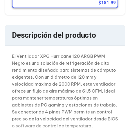
Cableado Estructurado para Servidores
181.99
Cables KVM
Fuentes de Poder
Enfriamiento para Servidores
Soportes y Paneles
Sistemas Operativos para Servidores
Descripción del producto
Servidores
Soportes de Datos
Ultrium
Discos Duros / SSD / NAS
El Ventilador XPG Hurricane 120 ARGB PWM
Accesorios para Discos Duros
Negro es una solución de refrigeración de alto
Gabinetes de Discos Duros
rendimiento diseñada para sistemas de cómputo
Discos Duros Externos
Discos Duros para NAS
exigentes. Con un diámetro de 120 mm y
Discos Duros para Videovigilancia
velocidad máxima de 2000 RPM, este ventilador
Discos Duros para Servidores
ofrece un flujo de aire máximo de 61.5 CFM, ideal
Accesorios para SSD
para mantener temperaturas óptimas en
Gabinetes para SSD
gabinetes de PC gaming y estaciones de trabajo.
Almacenamiento MSA
Discos Duros Internos para PC
Su conector de 4 pines PWM permite un control
Discos Duros Internos para Laptop
preciso de la velocidad del ventilador desde BIOS
Monitores
o software de control de temperatura,
Monitores