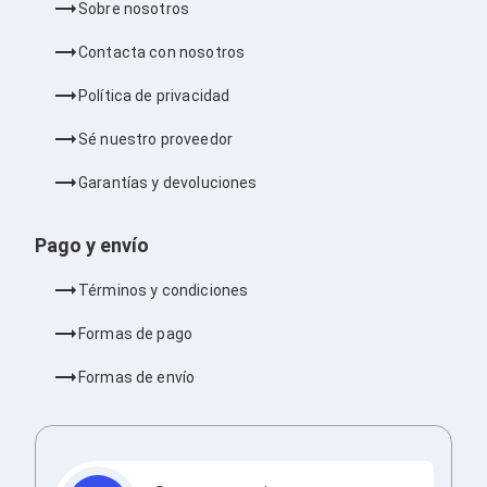
Sobre nosotros
Barras de Sonido
Reproductores MP3 / MP4
Contacta con nosotros
Sonido para Centros de Entretenimiento
Soportes
Política de privacidad
Home Theater
Proyección
Sé nuestro proveedor
Proyectores
Accesorios Proyectores
Garantías y devoluciones
Soportes de Proyectores
Presentadores
Maletines para Proyectores
Pago y envío
Pantallas de Proyección
Pizarrones Interactivos
Términos y condiciones
Adaptadores de Red para Proyectores
TV y Pantallas
Formas de pago
Accesorios TV
Soportes para Pantallas
Formas de envío
Controles Remoto
Reproductores para Transmisión Multimedia
Pantallas
Pantallas Comerciales
Pantallas Interactivas