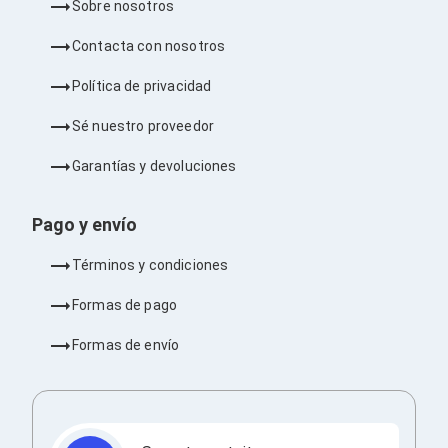
Sobre nosotros
Ventiladores
Unidades de Disco
Contacta con nosotros
Quemadores de DVD
Desktop y Portátiles
Política de privacidad
Accesorios para Laptops
Cargadores
Sé nuestro proveedor
Docking Stations
Maletines
Garantías y devoluciones
Candados para Laptops
Filtros de privacidad
Bases para Laptops
Pago y envío
Mochilas para Laptops
Tablets
Términos y condiciones
Soportes para Celulares y Tablets
Fundas y Skins
Formas de pago
Lápices para Tablets
Tablets
Formas de envío
Webcams y Audio
Audífonos
Webcams
Accesorios para PC's
Bases para PC's