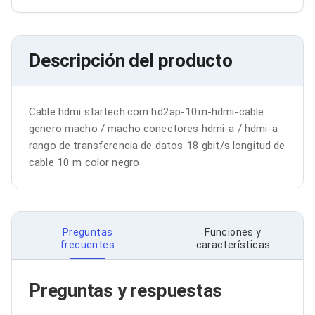
Bluetooth
Adaptadores Video
Adaptadores Video DisplayPort
Divisores de Video
Descripción del producto
Adaptadores Video HDMI
Extensores y Receptores de Vídeo
Adaptadores Video DVI
Adaptadores Video VGA / HD15
Cable hdmi startech.com hd2ap-10m-hdmi-cable 
Repetidores USB
genero macho / macho conectores hdmi-a / hdmi-a 
Adaptadores Audio
rango de transferencia de datos 18 gbit/s longitud de 
Adaptadores Audio AUX
cable 10 m color negro
Adaptadores Audio USB
Dispositivos de Entrada
Mouse
Mousepads
Teclados
Preguntas
Funciones y
Teclados Numéricos
frecuentes
características
Controles de Juego para PC
Servidores
Accesorios para Servidores
Preguntas y respuestas
Racks y Gabinetes
Charolas para Racks y Gabinetes