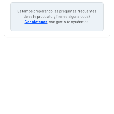
Cableado Estructurado para Servidores
Cables KVM
Estamos preparando las preguntas frecuentes
Fuentes de Poder
Enfriamiento para Servidores
de este producto. ¿Tienes alguna duda?
Soportes y Paneles
Contáctanos
, con gusto te ayudamos.
Sistemas Operativos para Servidores
Servidores
Soportes de Datos
Ultrium
Discos Duros / SSD / NAS
Accesorios para Discos Duros
Gabinetes de Discos Duros
Discos Duros Externos
Discos Duros para NAS
Discos Duros para Videovigilancia
Discos Duros para Servidores
Accesorios para SSD
Gabinetes para SSD
Almacenamiento MSA
Discos Duros Internos para PC
Discos Duros Internos para Laptop
Monitores
Monitores