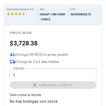
Cables SFP+
Cables Coaxiales
Accesorios para Cables
Valoración general 4.6
SKU
UPC
Jacks de Red
HD2AP-10M-HDMI
065030894272
Conectores
-CABLE
Tapas y Cajas
Herramientas para Cables
Pinzas Ponchadoras
PRECIO DESDE
Probadores de Cable
3,728.38
Cortadoras de Cable
Protectores para Cables
Cables para Impresoras
Entrega EXPRESS lo antes posible
Bobinas
Cableado Estructurado
Entrega de 2 a 5 días hábiles
Sujetadores de Cables
Cantidad
Cinchos
Adaptadores
Adaptadores PC
Adaptadores PC USB
AGREGAR AL CARRITO
Adaptadores PC Serial
Adaptadores PC SATA
Selecciona la tienda
Adaptadores PC IDE
No hay bodegas con stock
Adaptadores PC Teclado