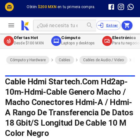
Cómputo y Hardware
Cómputo y Hardware
Obtén
$200 MXN
en tu primera compra.
Desktop y Portátiles
Cables
Electrónica de Consumo
Cables PC
Redes
Cables PC USB
Entrar
Impresión y Consumibles
Cables PC Serial
Celulares y Telefonía
Cables PC SATA / eSATA
Ofertas Hot
Cómputo
Electrónica
Energía
Cables PC SAS
Desde $100 MXN
Laptops y desktops
Para tu negocio
Cables PC VGA / HD15
Cables de Audio / Video
Cables de Audio / Video HDMI
Cómputo y Hardware
Cables
Cables de Audio / Video
C
Cables de Audio / Video AUX
Cables de Audio / Video DisplayPort
Cables de Audio / Video VGA
Cable Hdmi Startech.Com Hd2ap-
Cables de Audio / Video RCA
10m-Hdmi-Cable Genero Macho /
Cables de Audio / Video Toslink
Cables de Audio / Video DVI
Macho Conectores Hdmi-A / Hdmi-
Cables de Energía
Cables de Poder (Interno)
A Rango De Transferencia De Datos
Cables de Poder (Externo)
18 Gbit/S Longitud De Cable 10 M
Cables de Red
Cables Patch
Color Negro
Cables Fibra Óptica