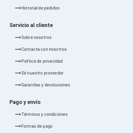
Barras de Sonido
Historial de pedidos
Reproductores MP3 / MP4
Sonido para Centros de Entretenimiento
Soportes
Servicio al cliente
Home Theater
Proyección
Sobre nosotros
Proyectores
Accesorios Proyectores
Contacta con nosotros
Soportes de Proyectores
Presentadores
Política de privacidad
Maletines para Proyectores
Pantallas de Proyección
Sé nuestro proveedor
Pizarrones Interactivos
Adaptadores de Red para Proyectores
Garantías y devoluciones
TV y Pantallas
Accesorios TV
Soportes para Pantallas
Pago y envío
Controles Remoto
Reproductores para Transmisión Multimedia
Términos y condiciones
Pantallas
Pantallas Comerciales
Formas de pago
Pantallas Interactivas