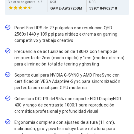
Cables SFP+
Valoración general 4.6
SKU
UPC
Cables Coaxiales
GAME-AW2725DM
5397184962718
Accesorios para Cables
Jacks de Red
Conectores
Panel Fast IPS de 27 pulgadas con resolución QHD
Tapas y Cajas
2560x1440 y 109 ppi para nitidez extrema en gaming
Herramientas para Cables
competitivo y trabajo creativo
Pinzas Ponchadoras
Probadores de Cable
Frecuencia de actualización de 180Hz con tiempo de
Cortadoras de Cable
respuesta de 2ms (modo rápido) y 1ms (modo extremo)
Protectores para Cables
para eliminación total de tearing y ghosting
Cables para Impresoras
Bobinas
Soporte dual para NVIDIA G-SYNC y AMD FreeSync con
Cableado Estructurado
certificación VESA Adaptive-Sync para sincronización
Sujetadores de Cables
perfecta con cualquier GPU moderna
Cinchos
Adaptadores
Cobertura DCI-P3 del 95% con soporte HDR DisplayHDR
Adaptadores PC
400 y rango de contraste 1000:1 para reproducción
Adaptadores PC USB
cromática profesional y profundidad visual
Adaptadores PC Serial
Adaptadores PC SATA
Ergonomía completa con ajustes de altura (11 cm),
Adaptadores PC IDE
inclinación, giro y pivote; incluye base rotatoria para
Adaptadores PC Teclado