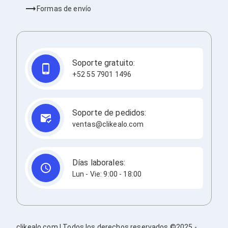
Consolas y Juegos
Formas de envío
Xbox Series X|S
Consolas Xbox Series X|S
Accesorios para Xbox Series X|S
Nintendo Switch
Accesorios para Nintendo Switch
Soporte gratuito:
Consolas Nintendo Switch
Consolas Arcade
+52 55 7901 1496
Playstation 4 (PS4)
Accesorios Playstation 4
Gadgets
Soporte de pedidos:
Smartwatch
ventas@clikealo.com
Foto y Video
Accesorios Foto y Video
Iluminación para Foto y Video
Tripies
Días laborales:
Selfie Sticks
Lun - Vie: 9:00 - 18:00
Fundas y Estuches
Cámaras de video
Cámaras Reflex
GPS y Auto
Audio para Autos
Transmisores FM
clikealo.com | Todos los derechos reservados ©2025 -