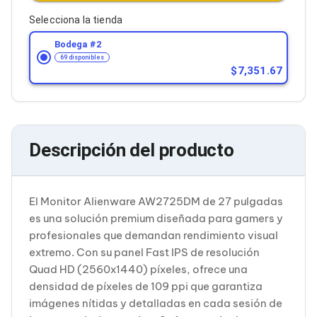
Cableado Estructurado para Servidores
Cables KVM
Selecciona la tienda
Fuentes de Poder
Bodega #
2
Enfriamiento para Servidores
69 disponibles
Soportes y Paneles
7,351.67
Sistemas Operativos para Servidores
Servidores
Soportes de Datos
Ultrium
Discos Duros / SSD / NAS
Accesorios para Discos Duros
Descripción del producto
Gabinetes de Discos Duros
Discos Duros Externos
Discos Duros para NAS
El Monitor Alienware AW2725DM de 27 pulgadas
Discos Duros para Videovigilancia
Discos Duros para Servidores
es una solución premium diseñada para gamers y
Accesorios para SSD
profesionales que demandan rendimiento visual
Gabinetes para SSD
extremo. Con su panel Fast IPS de resolución
Almacenamiento MSA
Quad HD (2560x1440) píxeles, ofrece una
Discos Duros Internos para PC
densidad de píxeles de 109 ppi que garantiza
Discos Duros Internos para Laptop
Monitores
imágenes nítidas y detalladas en cada sesión de
Monitores