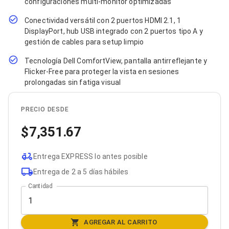
configuraciones multi-monitor optimizadas
Bluetooth
Adaptadores Video
Conectividad versátil con 2 puertos HDMI 2.1, 1
Adaptadores Video DisplayPort
DisplayPort, hub USB integrado con 2 puertos tipo A y
Divisores de Video
gestión de cables para setup limpio
Adaptadores Video HDMI
Extensores y Receptores de Vídeo
Tecnología Dell ComfortView, pantalla antirreflejante y
Adaptadores Video DVI
Flicker-Free para proteger la vista en sesiones
Adaptadores Video VGA / HD15
prolongadas sin fatiga visual
Repetidores USB
Adaptadores Audio
Adaptadores Audio AUX
PRECIO DESDE
Adaptadores Audio USB
7,351.67
Dispositivos de Entrada
Mouse
Mousepads
Entrega EXPRESS lo antes posible
Teclados
Teclados Numéricos
Entrega de 2 a 5 días hábiles
Controles de Juego para PC
Cantidad
Servidores
Accesorios para Servidores
Racks y Gabinetes
Charolas para Racks y Gabinetes
AGREGAR AL CARRITO