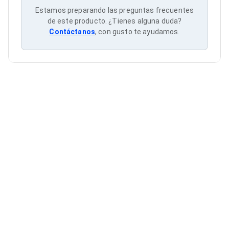
Cableado Estructurado para Servidores
Estamos preparando las preguntas frecuentes
Cables KVM
de este producto. ¿Tienes alguna duda?
Fuentes de Poder
Contáctanos
, con gusto te ayudamos.
Enfriamiento para Servidores
Soportes y Paneles
Sistemas Operativos para Servidores
Servidores
Soportes de Datos
Ultrium
Discos Duros / SSD / NAS
Accesorios para Discos Duros
Gabinetes de Discos Duros
Discos Duros Externos
Discos Duros para NAS
Discos Duros para Videovigilancia
Discos Duros para Servidores
Accesorios para SSD
Gabinetes para SSD
Almacenamiento MSA
Discos Duros Internos para PC
Discos Duros Internos para Laptop
Monitores
Monitores