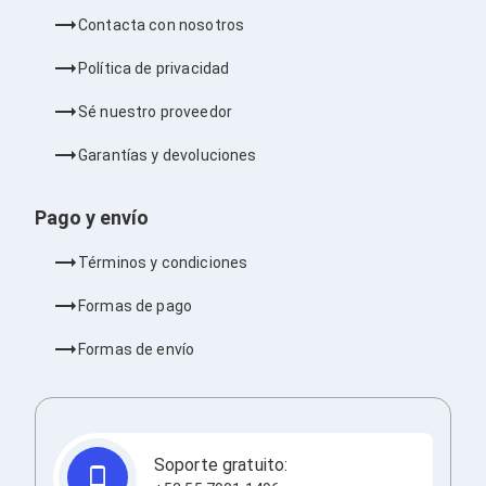
Ventiladores
Contacta con nosotros
Unidades de Disco
Quemadores de DVD
Política de privacidad
Desktop y Portátiles
Accesorios para Laptops
Sé nuestro proveedor
Cargadores
Docking Stations
Garantías y devoluciones
Maletines
Candados para Laptops
Filtros de privacidad
Pago y envío
Bases para Laptops
Mochilas para Laptops
Términos y condiciones
Tablets
Soportes para Celulares y Tablets
Formas de pago
Fundas y Skins
Lápices para Tablets
Formas de envío
Tablets
Webcams y Audio
Audífonos
Webcams
Accesorios para PC's
Soporte gratuito:
Bases para PC's