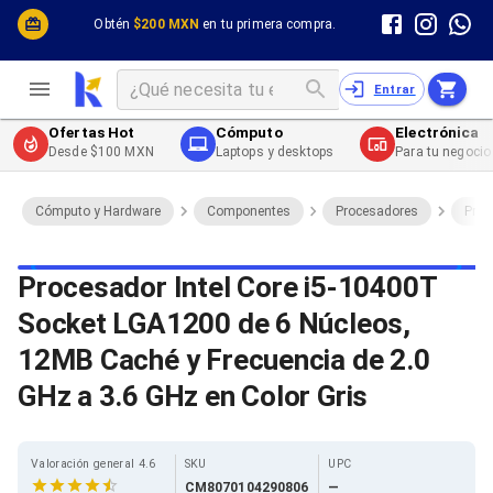
Cómputo y Hardware
Cómputo y Hardware
Obtén
$200 MXN
en tu primera compra.
Desktop y Portátiles
Cables
Electrónica de Consumo
Cables PC
Redes
Cables PC USB
Entrar
Impresión y Consumibles
Cables PC Serial
Celulares y Telefonía
Cables PC SATA / eSATA
Ofertas Hot
Cómputo
Electrónica
Energía
Cables PC SAS
Desde $100 MXN
Laptops y desktops
Para tu negocio
Cables PC VGA / HD15
Cables de Audio / Video
Cables de Audio / Video HDMI
Cómputo y Hardware
Componentes
Procesadores
Proc
Cables de Audio / Video AUX
Cables de Audio / Video DisplayPort
Cables de Audio / Video VGA
Procesador Intel Core i5-10400T
Cables de Audio / Video RCA
Socket LGA1200 de 6 Núcleos,
Cables de Audio / Video Toslink
Cables de Audio / Video DVI
12MB Caché y Frecuencia de 2.0
Cables de Energía
Cables de Poder (Interno)
GHz a 3.6 GHz en Color Gris
Cables de Poder (Externo)
Cables de Red
Cables Patch
Valoración general 4.6
SKU
UPC
Cables Fibra Óptica
CM8070104290806
—