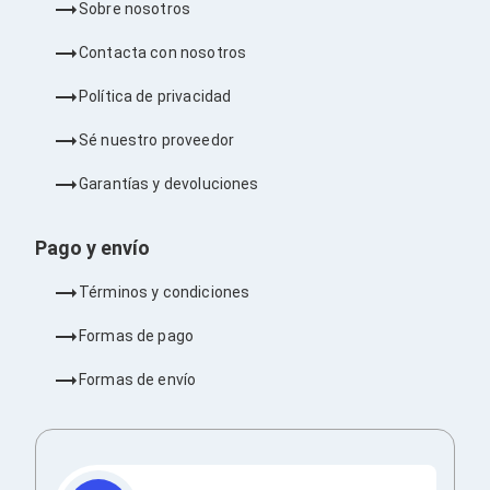
Sobre nosotros
Barras de Sonido
Reproductores MP3 / MP4
Contacta con nosotros
Sonido para Centros de Entretenimiento
Soportes
Política de privacidad
Home Theater
Proyección
Sé nuestro proveedor
Proyectores
Accesorios Proyectores
Garantías y devoluciones
Soportes de Proyectores
Presentadores
Maletines para Proyectores
Pago y envío
Pantallas de Proyección
Pizarrones Interactivos
Términos y condiciones
Adaptadores de Red para Proyectores
TV y Pantallas
Formas de pago
Accesorios TV
Soportes para Pantallas
Formas de envío
Controles Remoto
Reproductores para Transmisión Multimedia
Pantallas
Pantallas Comerciales
Pantallas Interactivas