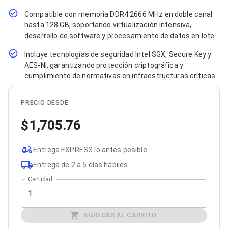
Bluetooth
Compatible con memoria DDR4 2666 MHz en doble canal
Adaptadores Video
hasta 128 GB, soportando virtualización intensiva,
Adaptadores Video DisplayPort
desarrollo de software y procesamiento de datos en lote
Divisores de Video
Adaptadores Video HDMI
Incluye tecnologías de seguridad Intel SGX, Secure Key y
Extensores y Receptores de Vídeo
AES-NI, garantizando protección criptográfica y
Adaptadores Video DVI
cumplimiento de normativas en infraestructuras críticas
Adaptadores Video VGA / HD15
Repetidores USB
Adaptadores Audio
PRECIO DESDE
Adaptadores Audio AUX
Adaptadores Audio USB
1,705.76
Dispositivos de Entrada
Mouse
Mousepads
Entrega EXPRESS lo antes posible
Teclados
Entrega de 2 a 5 días hábiles
Teclados Numéricos
Controles de Juego para PC
Cantidad
Servidores
Accesorios para Servidores
Racks y Gabinetes
AGREGAR AL CARRITO
Charolas para Racks y Gabinetes