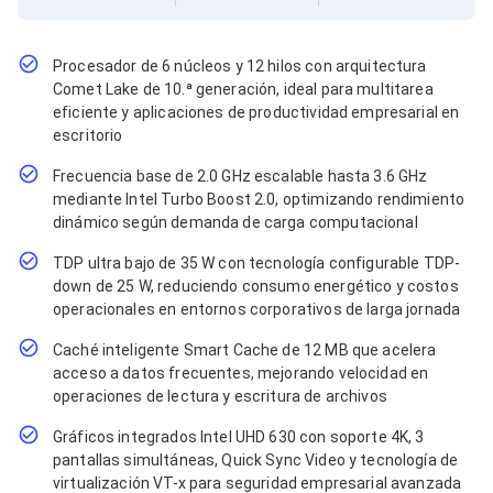
Cables SFP+
Cables Coaxiales
Accesorios para Cables
Jacks de Red
Procesador de 6 núcleos y 12 hilos con arquitectura
Conectores
Comet Lake de 10.ª generación, ideal para multitarea
Tapas y Cajas
eficiente y aplicaciones de productividad empresarial en
Herramientas para Cables
escritorio
Pinzas Ponchadoras
Probadores de Cable
Frecuencia base de 2.0 GHz escalable hasta 3.6 GHz
Cortadoras de Cable
mediante Intel Turbo Boost 2.0, optimizando rendimiento
Protectores para Cables
dinámico según demanda de carga computacional
Cables para Impresoras
TDP ultra bajo de 35 W con tecnología configurable TDP-
Bobinas
Cableado Estructurado
down de 25 W, reduciendo consumo energético y costos
Sujetadores de Cables
operacionales en entornos corporativos de larga jornada
Cinchos
Caché inteligente Smart Cache de 12 MB que acelera
Adaptadores
acceso a datos frecuentes, mejorando velocidad en
Adaptadores PC
Adaptadores PC USB
operaciones de lectura y escritura de archivos
Adaptadores PC Serial
Gráficos integrados Intel UHD 630 con soporte 4K, 3
Adaptadores PC SATA
pantallas simultáneas, Quick Sync Video y tecnología de
Adaptadores PC IDE
virtualización VT-x para seguridad empresarial avanzada
Adaptadores PC Teclado