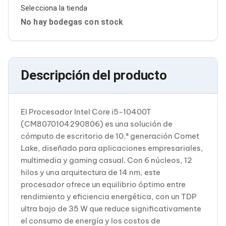
Cableado Estructurado para Servidores
Selecciona la tienda
Cables KVM
No hay bodegas con stock
Fuentes de Poder
Enfriamiento para Servidores
Soportes y Paneles
Sistemas Operativos para Servidores
Servidores
Descripción del producto
Soportes de Datos
Ultrium
Discos Duros / SSD / NAS
Accesorios para Discos Duros
El Procesador Intel Core i5-10400T
Gabinetes de Discos Duros
(CM8070104290806) es una solución de
Discos Duros Externos
Discos Duros para NAS
cómputo de escritorio de 10.ª generación Comet
Discos Duros para Videovigilancia
Lake, diseñado para aplicaciones empresariales,
Discos Duros para Servidores
multimedia y gaming casual. Con 6 núcleos, 12
Accesorios para SSD
hilos y una arquitectura de 14 nm, este
Gabinetes para SSD
procesador ofrece un equilibrio óptimo entre
Almacenamiento MSA
Discos Duros Internos para PC
rendimiento y eficiencia energética, con un TDP
Discos Duros Internos para Laptop
ultra bajo de 35 W que reduce significativamente
Monitores
el consumo de energía y los costos de
Monitores