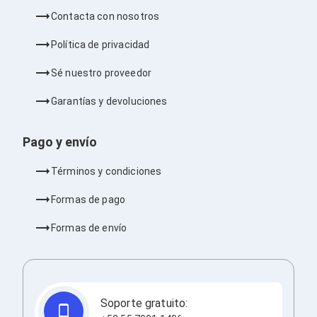
Ventiladores
Contacta con nosotros
Unidades de Disco
Quemadores de DVD
Política de privacidad
Desktop y Portátiles
Accesorios para Laptops
Sé nuestro proveedor
Cargadores
Docking Stations
Garantías y devoluciones
Maletines
Candados para Laptops
Filtros de privacidad
Pago y envío
Bases para Laptops
Mochilas para Laptops
Términos y condiciones
Tablets
Soportes para Celulares y Tablets
Formas de pago
Fundas y Skins
Lápices para Tablets
Formas de envío
Tablets
Webcams y Audio
Audífonos
Webcams
Accesorios para PC's
Soporte gratuito:
Bases para PC's