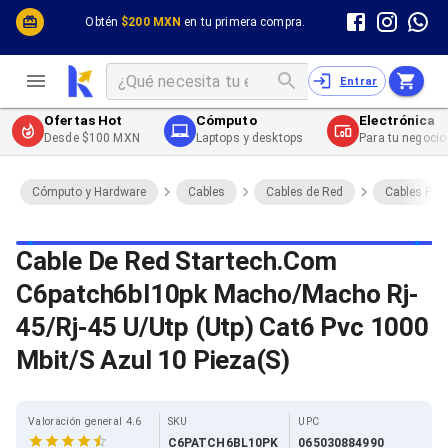
Cómputo y Hardware
Cómputo y Hardware
Obtén
$200 MXN
en tu primera compra.
Desktop y Portátiles
Cables
Electrónica de Consumo
Cables PC
Redes
Cables PC USB
Entrar
Impresión y Consumibles
Cables PC Serial
Celulares y Telefonía
Cables PC SATA / eSATA
Ofertas Hot
Cómputo
Electrónica
Energía
Cables PC SAS
Desde $100 MXN
Laptops y desktops
Para tu negocio
Cables PC VGA / HD15
Cables de Audio / Video
Cables de Audio / Video HDMI
Cómputo y Hardware
Cables
Cables de Red
Cables Pat
Cables de Audio / Video AUX
Cables de Audio / Video DisplayPort
Cables de Audio / Video VGA
Cable De Red Startech.Com
Cables de Audio / Video RCA
C6patch6bl10pk Macho/Macho Rj-
Cables de Audio / Video Toslink
Cables de Audio / Video DVI
45/Rj-45 U/Utp (Utp) Cat6 Pvc 1000
Cables de Energía
Cables de Poder (Interno)
Mbit/S Azul 10 Pieza(S)
Cables de Poder (Externo)
Cables de Red
Cables Patch
Valoración general 4.6
SKU
UPC
Cables Fibra Óptica
C6PATCH6BL10PK
065030884990