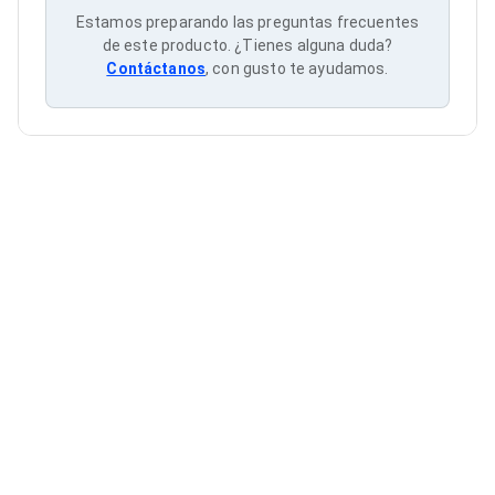
Cableado Estructurado para Servidores
Estamos preparando las preguntas frecuentes
Cables KVM
de este producto. ¿Tienes alguna duda?
Fuentes de Poder
Contáctanos
, con gusto te ayudamos.
Enfriamiento para Servidores
Soportes y Paneles
Sistemas Operativos para Servidores
Servidores
Soportes de Datos
Ultrium
Discos Duros / SSD / NAS
Accesorios para Discos Duros
Gabinetes de Discos Duros
Discos Duros Externos
Discos Duros para NAS
Discos Duros para Videovigilancia
Discos Duros para Servidores
Accesorios para SSD
Gabinetes para SSD
Almacenamiento MSA
Discos Duros Internos para PC
Discos Duros Internos para Laptop
Monitores
Monitores