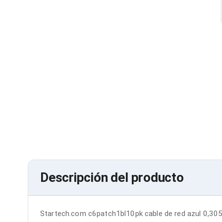
Cables SFP+
Cables Coaxiales
Accesorios para Cables
Jacks de Red
Conectores
Tapas y Cajas
Herramientas para Cables
Pinzas Ponchadoras
Probadores de Cable
Cortadoras de Cable
Protectores para Cables
Cables para Impresoras
Bobinas
Cableado Estructurado
Sujetadores de Cables
Cinchos
Adaptadores
Adaptadores PC
Descripción del producto
Adaptadores PC USB
Adaptadores PC Serial
Adaptadores PC SATA
Adaptadores PC IDE
Startech.com c6patch1bl10pk cable de red azul 0,305
Adaptadores PC Teclado