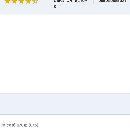
C6PATCH1BL10P
065030885027
K
 m cat6 u/utp (utp)