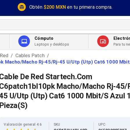
Obtén
$200 MXN
en tu primera compra.
Cómputo
Electró
Laptops y desktops
Para tu n
 Red
Cables Patch
/
/
 Macho/Macho Rj-45/Rj-45 U/Utp (Utp) Cat6 1000 Mbit/
Cable De Red Startech.Com
C6patch1bl10pk Macho/Macho Rj-45/R
45 U/Utp (Utp) Cat6 1000 Mbit/S Azul 
Pieza(S)
Valoración general 4.6
SKU
UPC