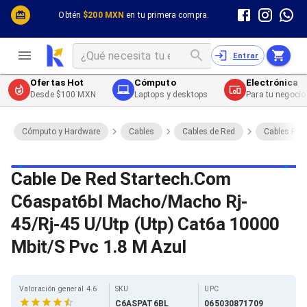
Cómputo y Hardware
Cómputo y Hardware
Obtén
$200 MXN
en tu primera compra.
Desktop y Portátiles
Cables
Electrónica de Consumo
Cables PC
Redes
Cables PC USB
Entrar
Impresión y Consumibles
Cables PC Serial
Celulares y Telefonía
Cables PC SATA / eSATA
Ofertas Hot
Cómputo
Electrónica
Energía
Cables PC SAS
Desde $100 MXN
Laptops y desktops
Para tu negocio
Cables PC VGA / HD15
Cables de Audio / Video
Cables de Audio / Video HDMI
Cómputo y Hardware
Cables
Cables de Red
Cables Pat
Cables de Audio / Video AUX
Cables de Audio / Video DisplayPort
Cables de Audio / Video VGA
Cable De Red Startech.Com
Cables de Audio / Video RCA
C6aspat6bl Macho/Macho Rj-
Cables de Audio / Video Toslink
Cables de Audio / Video DVI
45/Rj-45 U/Utp (Utp) Cat6a 10000
Cables de Energía
Cables de Poder (Interno)
Mbit/S Pvc 1.8 M Azul
Cables de Poder (Externo)
Cables de Red
Cables Patch
Valoración general 4.6
SKU
UPC
Cables Fibra Óptica
C6ASPAT6BL
065030871709