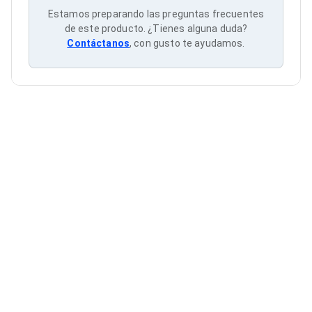
Cableado Estructurado para Servidores
Estamos preparando las preguntas frecuentes
Cables KVM
de este producto. ¿Tienes alguna duda?
Fuentes de Poder
Contáctanos
, con gusto te ayudamos.
Enfriamiento para Servidores
Soportes y Paneles
Sistemas Operativos para Servidores
Servidores
Soportes de Datos
Ultrium
Discos Duros / SSD / NAS
Accesorios para Discos Duros
Gabinetes de Discos Duros
Discos Duros Externos
Discos Duros para NAS
Discos Duros para Videovigilancia
Discos Duros para Servidores
Accesorios para SSD
Gabinetes para SSD
Almacenamiento MSA
Discos Duros Internos para PC
Discos Duros Internos para Laptop
Monitores
Monitores