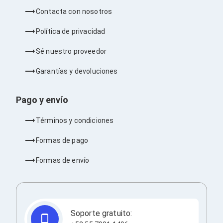
Ventiladores
Contacta con nosotros
Unidades de Disco
Quemadores de DVD
Política de privacidad
Desktop y Portátiles
Accesorios para Laptops
Sé nuestro proveedor
Cargadores
Docking Stations
Garantías y devoluciones
Maletines
Candados para Laptops
Filtros de privacidad
Pago y envío
Bases para Laptops
Mochilas para Laptops
Términos y condiciones
Tablets
Soportes para Celulares y Tablets
Formas de pago
Fundas y Skins
Lápices para Tablets
Formas de envío
Tablets
Webcams y Audio
Audífonos
Webcams
Accesorios para PC's
Soporte gratuito:
Bases para PC's