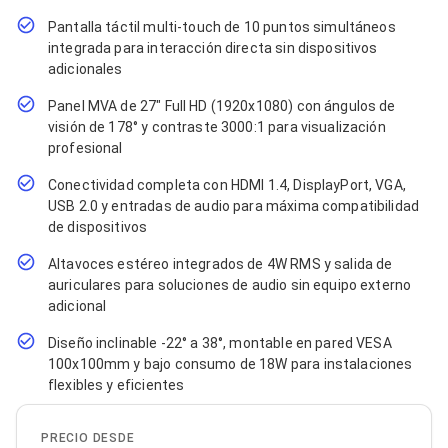
Cables SFP+
Cables Coaxiales
Pantalla táctil multi-touch de 10 puntos simultáneos
Accesorios para Cables
integrada para interacción directa sin dispositivos
Jacks de Red
adicionales
Conectores
Tapas y Cajas
Panel MVA de 27" Full HD (1920x1080) con ángulos de
Herramientas para Cables
visión de 178° y contraste 3000:1 para visualización
Pinzas Ponchadoras
profesional
Probadores de Cable
Cortadoras de Cable
Conectividad completa con HDMI 1.4, DisplayPort, VGA,
Protectores para Cables
USB 2.0 y entradas de audio para máxima compatibilidad
Cables para Impresoras
de dispositivos
Bobinas
Cableado Estructurado
Altavoces estéreo integrados de 4W RMS y salida de
Sujetadores de Cables
auriculares para soluciones de audio sin equipo externo
Cinchos
adicional
Adaptadores
Adaptadores PC
Diseño inclinable -22° a 38°, montable en pared VESA
Adaptadores PC USB
100x100mm y bajo consumo de 18W para instalaciones
Adaptadores PC Serial
flexibles y eficientes
Adaptadores PC SATA
Adaptadores PC IDE
PRECIO DESDE
Adaptadores PC Teclado