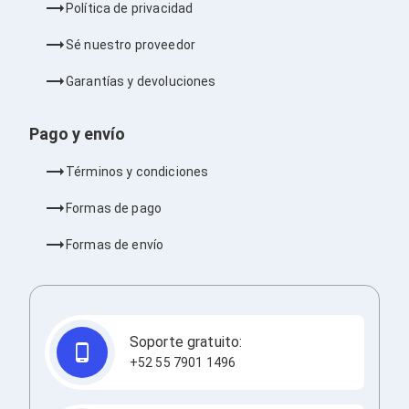
Política de privacidad
Barras de Sonido
Reproductores MP3 / MP4
Sé nuestro proveedor
Sonido para Centros de Entretenimiento
Soportes
Garantías y devoluciones
Home Theater
Proyección
Proyectores
Pago y envío
Accesorios Proyectores
Soportes de Proyectores
Términos y condiciones
Presentadores
Maletines para Proyectores
Formas de pago
Pantallas de Proyección
Pizarrones Interactivos
Formas de envío
Adaptadores de Red para Proyectores
TV y Pantallas
Accesorios TV
Soportes para Pantallas
Controles Remoto
Reproductores para Transmisión Multimedia
Soporte gratuito:
Pantallas
+52 55 7901 1496
Pantallas Comerciales
Pantallas Interactivas