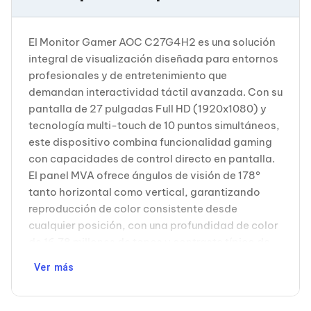
Cableado Estructurado para Servidores
Cables KVM
Fuentes de Poder
El Monitor Gamer AOC C27G4H2 es una solución
Enfriamiento para Servidores
integral de visualización diseñada para entornos
Soportes y Paneles
Sistemas Operativos para Servidores
profesionales y de entretenimiento que
Servidores
demandan interactividad táctil avanzada. Con su
Soportes de Datos
pantalla de 27 pulgadas Full HD (1920x1080) y
Ultrium
tecnología multi-touch de 10 puntos simultáneos,
Discos Duros / SSD / NAS
este dispositivo combina funcionalidad gaming
Accesorios para Discos Duros
Gabinetes de Discos Duros
con capacidades de control directo en pantalla.
Discos Duros Externos
El panel MVA ofrece ángulos de visión de 178°
Discos Duros para NAS
tanto horizontal como vertical, garantizando
Discos Duros para Videovigilancia
reproducción de color consistente desde
Discos Duros para Servidores
cualquier posición, con una profundidad de color
Accesorios para SSD
Gabinetes para SSD
de 16.78 millones de tonos y contraste típico de
Almacenamiento MSA
3000:1 para una experiencia visual inmersiva. La
Discos Duros Internos para PC
Ver más
conectividad del C27G4H2 es completa y
Discos Duros Internos para Laptop
versátil: incluye puerto HDMI 1.4, entrada VGA,
Monitores
DisplayPort, además de 3 puertos USB 2.0,
Monitores