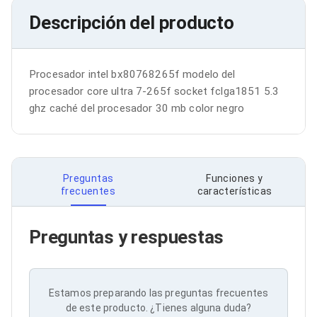
Bluetooth
Descripción del producto
Adaptadores Video
Adaptadores Video DisplayPort
Divisores de Video
Adaptadores Video HDMI
Procesador intel bx80768265f modelo del 
Extensores y Receptores de Vídeo
procesador core ultra 7-265f socket fclga1851 5.3 
Adaptadores Video DVI
ghz caché del procesador 30 mb color negro
Adaptadores Video VGA / HD15
Repetidores USB
Adaptadores Audio
Adaptadores Audio AUX
Adaptadores Audio USB
Preguntas
Funciones y
Dispositivos de Entrada
frecuentes
características
Mouse
Mousepads
Teclados
Preguntas y respuestas
Teclados Numéricos
Controles de Juego para PC
Servidores
Accesorios para Servidores
Racks y Gabinetes
Estamos preparando las preguntas frecuentes
Charolas para Racks y Gabinetes
de este producto. ¿Tienes alguna duda?