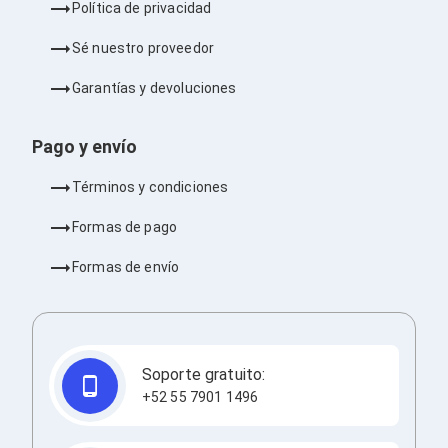
Ventiladores
Política de privacidad
Unidades de Disco
Quemadores de DVD
Sé nuestro proveedor
Desktop y Portátiles
Accesorios para Laptops
Garantías y devoluciones
Cargadores
Docking Stations
Pago y envío
Maletines
Candados para Laptops
Términos y condiciones
Filtros de privacidad
Bases para Laptops
Formas de pago
Mochilas para Laptops
Tablets
Formas de envío
Soportes para Celulares y Tablets
Fundas y Skins
Lápices para Tablets
Tablets
Webcams y Audio
Audífonos
Soporte gratuito:
Webcams
+52 55 7901 1496
Accesorios para PC's
Bases para PC's