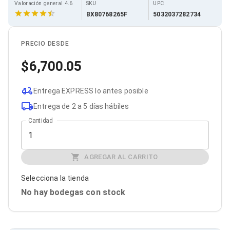
Cables SFP+
Valoración general 4.6
SKU
UPC
Cables Coaxiales
BX80768265F
5032037282734
Accesorios para Cables
Jacks de Red
Conectores
PRECIO DESDE
Tapas y Cajas
Herramientas para Cables
6,700.05
Pinzas Ponchadoras
Probadores de Cable
Entrega EXPRESS lo antes posible
Cortadoras de Cable
Protectores para Cables
Entrega de 2 a 5 días hábiles
Cables para Impresoras
Cantidad
Bobinas
Cableado Estructurado
Sujetadores de Cables
Cinchos
AGREGAR AL CARRITO
Adaptadores
Adaptadores PC
Selecciona la tienda
Adaptadores PC USB
No hay bodegas con stock
Adaptadores PC Serial
Adaptadores PC SATA
Adaptadores PC IDE
Adaptadores PC Teclado