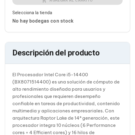
AGREGAR AL CARRITO
Cableado Estructurado para Servidores
Cables KVM
Selecciona la tienda
Fuentes de Poder
Enfriamiento para Servidores
No hay bodegas con stock
Soportes y Paneles
Sistemas Operativos para Servidores
Servidores
Soportes de Datos
Ultrium
Descripción del producto
Discos Duros / SSD / NAS
Accesorios para Discos Duros
Gabinetes de Discos Duros
Discos Duros Externos
El Procesador Intel Core i5-14400
Discos Duros para NAS
(BX8071514400) es una solución de cómputo de
Discos Duros para Videovigilancia
alto rendimiento diseñada para usuarios y
Discos Duros para Servidores
profesionales que requieren desempeño
Accesorios para SSD
confiable en tareas de productividad, contenido
Gabinetes para SSD
Almacenamiento MSA
multimedia y aplicaciones empresariales. Con
Discos Duros Internos para PC
arquitectura Raptor Lake de 14ª generación, este
Discos Duros Internos para Laptop
procesador integra 10 núcleos (6 Performance
Monitores
cores + 4 Efficient cores) y 16 hilos de
Monitores