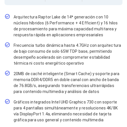
Cables SFP+
Cables Coaxiales
Accesorios para Cables
Jacks de Red
Arquitectura Raptor Lake de 14ª generación con 10
Conectores
núcleos híbridos (6 Performance + 4 Efficient) y 16 hilos
Tapas y Cajas
de procesamiento para máxima capacidad multitarea y
Herramientas para Cables
respuesta rápida en aplicaciones empresariales
Pinzas Ponchadoras
Probadores de Cable
Frecuencia turbo dinámica hasta 4.7GHz con arquitectura
Cortadoras de Cable
de bajo consumo de solo 65W TDP base, permitiendo
Protectores para Cables
desempeño acelerado sin comprometer estabilidad
Cables para Impresoras
térmica ni costo energético operativo
Bobinas
Cableado Estructurado
20MB de caché inteligente (Smart Cache) y soporte para
Sujetadores de Cables
memoria DDR4/DDR5 en doble canal con ancho de banda
Cinchos
de 76.8GB/s, asegurando transferencias ultrarrápidas
Adaptadores
para contenido multimedia y análisis de datos
Adaptadores PC
Adaptadores PC USB
Gráficos integrados Intel UHD Graphics 730 con soporte
Adaptadores PC Serial
para 4 pantallas simultáneamente y resoluciones 4K/8K
Adaptadores PC SATA
vía DisplayPort 1.4a, eliminando necesidad de tarjeta
Adaptadores PC IDE
gráfica para uso general y contenido multimedia
Adaptadores PC Teclado