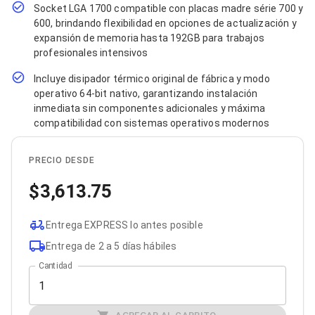
Bluetooth
Socket LGA 1700 compatible con placas madre série 700 y
Adaptadores Video
600, brindando flexibilidad en opciones de actualización y
Adaptadores Video DisplayPort
expansión de memoria hasta 192GB para trabajos
Divisores de Video
profesionales intensivos
Adaptadores Video HDMI
Extensores y Receptores de Vídeo
Incluye disipador térmico original de fábrica y modo
Adaptadores Video DVI
operativo 64-bit nativo, garantizando instalación
Adaptadores Video VGA / HD15
inmediata sin componentes adicionales y máxima
Repetidores USB
compatibilidad con sistemas operativos modernos
Adaptadores Audio
Adaptadores Audio AUX
PRECIO DESDE
Adaptadores Audio USB
Dispositivos de Entrada
3,613.75
Mouse
Mousepads
Teclados
Entrega EXPRESS lo antes posible
Teclados Numéricos
Entrega de 2 a 5 días hábiles
Controles de Juego para PC
Servidores
Cantidad
Accesorios para Servidores
Racks y Gabinetes
Charolas para Racks y Gabinetes