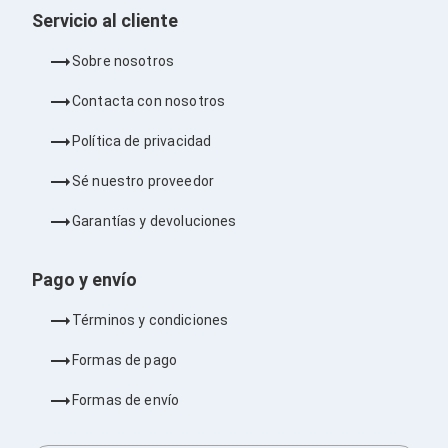
Barras de Sonido
Servicio al cliente
Reproductores MP3 / MP4
Sonido para Centros de Entretenimiento
Sobre nosotros
Soportes
Home Theater
Contacta con nosotros
Proyección
Proyectores
Política de privacidad
Accesorios Proyectores
Soportes de Proyectores
Sé nuestro proveedor
Presentadores
Maletines para Proyectores
Garantías y devoluciones
Pantallas de Proyección
Pizarrones Interactivos
Adaptadores de Red para Proyectores
Pago y envío
TV y Pantallas
Accesorios TV
Términos y condiciones
Soportes para Pantallas
Controles Remoto
Formas de pago
Reproductores para Transmisión Multimedia
Pantallas
Formas de envío
Pantallas Comerciales
Pantallas Interactivas