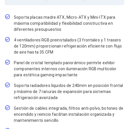
Cables SFP+
Cables Coaxiales
Accesorios para Cables
Jacks de Red
Soporta placas madre ATX, Micro-ATX y Mini-ITX para
Conectores
máxima compatibilidad y flexibilidad constructiva en
Tapas y Cajas
diferentes presupuestos
Herramientas para Cables
4 ventiladores RGB preinstalados (3 frontales y 1 trasero
Pinzas Ponchadoras
Probadores de Cable
de 120mm) proporcionan refrigeración eficiente con flujo
Cortadoras de Cable
de aire hasta 35 CFM
Protectores para Cables
Panel de cristal templado panorámico permite exhibir
Cables para Impresoras
componentes internos con iluminación RGB multicolor
Bobinas
Cableado Estructurado
para estética gaming impactante
Sujetadores de Cables
Soporta radiadores líquidos de 240mm en posición frontal
Cinchos
y máximo de 7 ranuras de expansión para sistemas
Adaptadores
refrigeración avanzada
Adaptadores PC
Adaptadores PC USB
Gestión de cables integrada, filtros anti-polvo, botones de
Adaptadores PC Serial
encendido y reinicio facilitan instalación organizada y
Adaptadores PC SATA
mantenimiento sencillo
Adaptadores PC IDE
Adaptadores PC Teclado