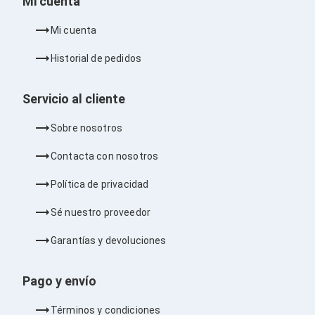
Mi cuenta
Barras de Sonido
Reproductores MP3 / MP4
Mi cuenta
Sonido para Centros de Entretenimiento
Soportes
Historial de pedidos
Home Theater
Proyección
Proyectores
Servicio al cliente
Accesorios Proyectores
Soportes de Proyectores
Sobre nosotros
Presentadores
Maletines para Proyectores
Contacta con nosotros
Pantallas de Proyección
Pizarrones Interactivos
Política de privacidad
Adaptadores de Red para Proyectores
TV y Pantallas
Sé nuestro proveedor
Accesorios TV
Soportes para Pantallas
Garantías y devoluciones
Controles Remoto
Reproductores para Transmisión Multimedia
Pantallas
Pago y envío
Pantallas Comerciales
Pantallas Interactivas
Términos y condiciones