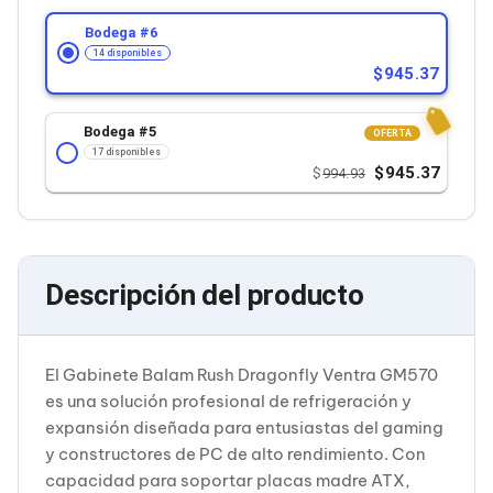
Cableado Estructurado para Servidores
Cables KVM
Bodega #
6
Fuentes de Poder
14 disponibles
Enfriamiento para Servidores
945.37
Soportes y Paneles
Sistemas Operativos para Servidores
Bodega #
5
OFERTA
Servidores
17 disponibles
Soportes de Datos
945.37
994.93
Ultrium
Discos Duros / SSD / NAS
Accesorios para Discos Duros
Gabinetes de Discos Duros
Discos Duros Externos
Descripción del producto
Discos Duros para NAS
Discos Duros para Videovigilancia
Discos Duros para Servidores
Accesorios para SSD
El Gabinete Balam Rush Dragonfly Ventra GM570
Gabinetes para SSD
es una solución profesional de refrigeración y
Almacenamiento MSA
Discos Duros Internos para PC
expansión diseñada para entusiastas del gaming
Discos Duros Internos para Laptop
y constructores de PC de alto rendimiento. Con
Monitores
capacidad para soportar placas madre ATX,
Monitores