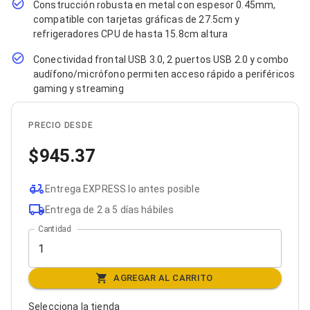
Construcción robusta en metal con espesor 0.45mm,
Bluetooth
compatible con tarjetas gráficas de 27.5cm y
Adaptadores Video
refrigeradores CPU de hasta 15.8cm altura
Adaptadores Video DisplayPort
Divisores de Video
Conectividad frontal USB 3.0, 2 puertos USB 2.0 y combo
Adaptadores Video HDMI
audífono/micrófono permiten acceso rápido a periféricos
Extensores y Receptores de Vídeo
gaming y streaming
Adaptadores Video DVI
Adaptadores Video VGA / HD15
Repetidores USB
PRECIO DESDE
Adaptadores Audio
Adaptadores Audio AUX
945.37
Adaptadores Audio USB
Dispositivos de Entrada
Mouse
Entrega EXPRESS lo antes posible
Mousepads
Entrega de 2 a 5 días hábiles
Teclados
Cantidad
Teclados Numéricos
Controles de Juego para PC
Servidores
Accesorios para Servidores
AGREGAR AL CARRITO
Racks y Gabinetes
Charolas para Racks y Gabinetes
Selecciona la tienda